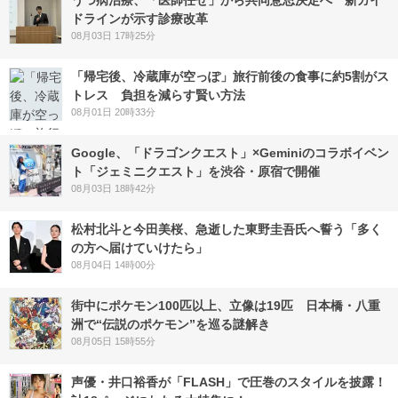
うつ病治療、「医師任せ」から共同意思決定へ 新ガイ
ドラインが示す診療改革
08月03日 17時25分
「帰宅後、冷蔵庫が空っぽ」旅行前後の食事に約5割がス
トレス 負担を減らす賢い方法
08月01日 20時33分
Google、「ドラゴンクエスト」×Geminiのコラボイベン
ト「ジェミニクエスト」を渋谷・原宿で開催
08月03日 18時42分
松村北斗と今田美桜、急逝した東野圭吾氏へ誓う「多く
の方へ届けていけたら」
08月04日 14時00分
街中にポケモン100匹以上、立像は19匹 日本橋・八重
洲で“伝説のポケモン”を巡る謎解き
08月05日 15時55分
声優・井口裕香が「FLASH」で圧巻のスタイルを披露！