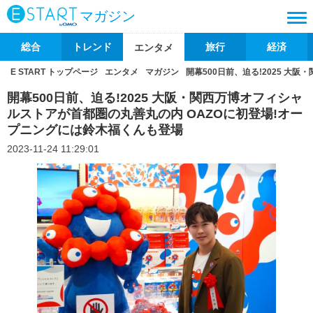
マガジン
総合
トレンド
旅行
経済
エンタメ
E START トップページ
エンタメ
マガジン
開幕500日前、迫る!2025 大
開幕500日前、迫る!2025 大阪・関西万博オフィシャ
ルストアが首都圏の丸善丸の内 OAZOに初登場!オー
プニングには鈴木福くんも登場
2023-11-24 11:29:01