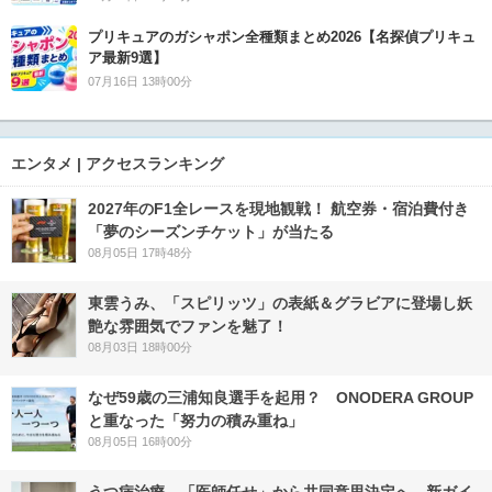
プリキュアのガシャポン全種類まとめ2026【名探偵プリキュ
ア最新9選】
07月16日 13時00分
エンタメ | アクセスランキング
2027年のF1全レースを現地観戦！ 航空券・宿泊費付き
「夢のシーズンチケット」が当たる
08月05日 17時48分
東雲うみ、「スピリッツ」の表紙＆グラビアに登場し妖
艶な雰囲気でファンを魅了！
08月03日 18時00分
なぜ59歳の三浦知良選手を起用？ ONODERA GROUP
と重なった「努力の積み重ね」
08月05日 16時00分