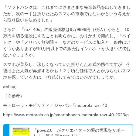
「ソフトバンクは、これまでにさまざまな先進製品を出してきまし
たが、次の一手は折りたたみスマホの市場ではないかという考えか
ら取り扱いを決めました」
さらに、「razr 40s」の販売価格は9万9696円（税込）からと、10
万円を切る値段にすることも明らかに。のりかえで契約し、「ペイ
トク」や「メリハリ無制限＋」などのサービスに加入と、条件はい
くつかありますが10万円以下での販売はインパクトが大きいのでは
ないでしょうか。
スマホが普及し、珍しくなっていた折りたたみ式の携帯ですが、今
後はまた人気が再燃するかも！？手頃な価格で人とかぶらないスマ
ホを探している方は、ぜひ試してみてはいかがでしょうか。
&nbsp;
（※参考）
モトローラ・モビリティ・ジャパン「motorola razr 40」
https://www.motorola.co.jp/smartphones-motorola-razr-40-2023/p
「povo2.0」がクリエイターの夢の実現をサポー
ト！「第 2 回 povo ドリ...