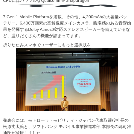
CPUにはパワフルなQualcomm® Snapdragon
7 Gen 1 Mobile Platformを搭載。その他、4,200mAhの大容量バッ
テリー、6,400万画素の高解像度メインカメラ、臨場感のある音響効
果を発揮するDolby Atmos®対応ステレオスピーカーを備えているな
ど、盛りだくさんの機能が詰まってます。
折りたたみスマホでユーザーにもっと選択肢を
発表会には、モトローラ・モビリティ・ジャパン代表取締役社長の
松原丈太氏と、ソフトバンク モバイル事業推進本部 本部長の郷司雅
通氏が登壇しました。