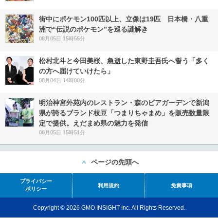
街中にポケモン100匹以上、立像は19匹 日本橋・八重
洲で“伝説のポケモン”を巡る謎解き
08月05日 15時55分
松村北斗と今田美桜、急逝した東野圭吾氏へ誓う「多く
の方へ届けていけたら」
08月04日 14時00分
明治神宮外苑内のレストラン・森のビアガーデンで新潟
県が誇るブランド枝豆「つまりちゃまめ」を販売数量限
定で提供。えだまめ県の魅力を発信
08月05日 15時51分
ページの先頭へ
プライバシー
利用規約
免責事項
ポリシー
Copyright © 2026 GMO INSIGHT Inc. All Rights Reserved.