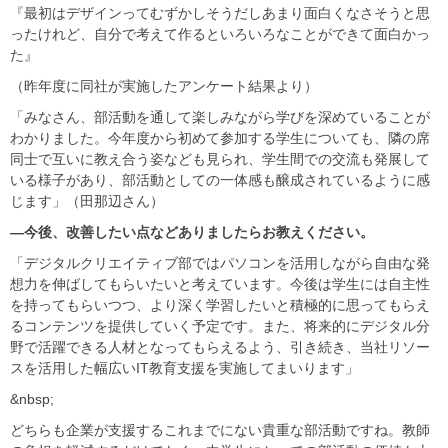
『最初はデザインってむずかしそうだしあまり面白くなさそうと思
ったけれど、自分で考えて作るといろいろなことができて面白かっ
た』
（昨年度に同社が実施したアンケート結果より）
「みなさん、部活動を通して楽しみながら学びを深めていることが
わかりました。今年度から初めて参加する学生についても、隣の席
同士で互いに教え合う姿なども見られ、学生間での交流も発展して
いる様子があり、部活動としての一体感も醸成されているように感
じます」（田那辺さん）
―今後、改善したい点などありましたらお教えください。
「デジタルクリエイティブ部ではパソコンを活用しながら自由な発
想力を伸ばしてもらいたいと考えています。今後は学生には自主性
を持ってもらいつつ、より深く学習したいと積極的に思ってもらえ
るコンテンツを提供していく予定です。また、将来的にデジタル分
野で活躍できる人材となってもらえるよう、引き続き、当社リソー
スを活用した幅広いIT教育支援を実施してまいります」
&nbsp;
どちらも企業が支援するこれまでにない貴重な部活動ですね。教師