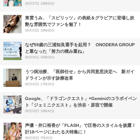
08月07日 18時00分
東雲うみ、「スピリッツ」の表紙＆グラビアに登場し妖
艶な雰囲気でファンを魅了！
08月03日 18時00分
なぜ59歳の三浦知良選手を起用？ ONODERA GROUP
と重なった「努力の積み重ね」
08月05日 16時00分
うつ病治療、「医師任せ」から共同意思決定へ 新ガイ
ドラインが示す診療改革
08月03日 17時25分
Google、「ドラゴンクエスト」×Geminiのコラボイベン
ト「ジェミニクエスト」を渋谷・原宿で開催
08月03日 18時42分
声優・井口裕香が「FLASH」で圧巻のスタイルを披露！
計18ページにわたる大特集に！
08月05日 7時00分