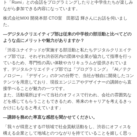
ト「Romi」との会話をプログラミングしたりと中学生たちが楽しみ
ながら参加できる内容になっています。
株式会社MIXI 開発本部 CTO室 田那辺 輝さんにお話を伺いまし
た。
―デジタルクリエイティブ部は従来の中学校の部活動と比べてどの
ような点にメリットや魅力がありますか？
「渋谷ユナイテッドが実施する部活動と私たちデジタルクリエイテ
ィブ部では、それぞれ渋谷区内の団体や企業が協力して指導を行っ
ているため、専門性の高い体験やカリキュラムが提供されていま
す。デジタルクリエイティブ部では『プログラミング』『AI／テク
ノロジー』『デザイン』の3つの分野で、当社が独自に開発したコン
テンツを用意しており、現役エンジニアやデザイナーの講師から直
接学べることが魅力の一つです。
また、活動場所はすべて当社のオフィスで行われ、会社の雰囲気な
どを感じてもらうこともできるため、将来のキャリアを考えるきっ
かけにもなると考えています」
―講師を務めた率直な感想を聞かせてください。
「我々が得意とするIT領域で社会貢献活動をし、渋谷にオフィスを
構える企業として地域とのつながりを持てていることを嬉しく思っ