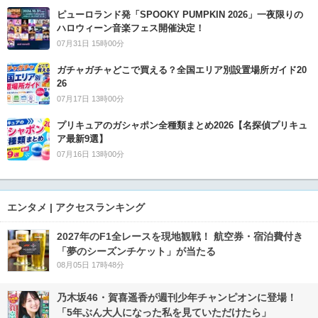
ピューロランド発「SPOOKY PUMPKIN 2026」一夜限りの
ハロウィーン音楽フェス開催決定！
07月31日 15時00分
ガチャガチャどこで買える？全国エリア別設置場所ガイド20
26
07月17日 13時00分
プリキュアのガシャポン全種類まとめ2026【名探偵プリキュ
ア最新9選】
07月16日 13時00分
エンタメ | アクセスランキング
2027年のF1全レースを現地観戦！ 航空券・宿泊費付き
「夢のシーズンチケット」が当たる
08月05日 17時48分
乃木坂46・賀喜遥香が週刊少年チャンピオンに登場！
「5年ぶん大人になった私を見ていただけたら」