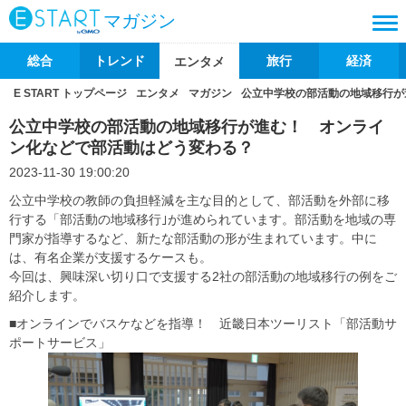
マガジン
総合
トレンド
旅行
経済
エンタメ
E START トップページ
エンタメ
マガジン
公立中学校の部活動の地域移行が
公立中学校の部活動の地域移行が進む！ オンライ
ン化などで部活動はどう変わる？
2023-11-30 19:00:20
公立中学校の教師の負担軽減を主な目的として、部活動を外部に移
行する「部活動の地域移行｣が進められています。部活動を地域の専
門家が指導するなど、新たな部活動の形が生まれています。中に
は、有名企業が支援するケースも。
今回は、興味深い切り口で支援する2社の部活動の地域移行の例をご
紹介します。
■オンラインでバスケなどを指導！ 近畿日本ツーリスト「部活動サ
ポートサービス」