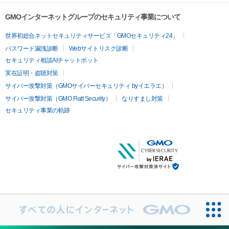
GMOインターネットグループのセキュリティ事業について
世界初総合ネットセキュリティサービス「GMOセキュリティ24」
パスワード漏洩診断
Webサイトリスク診断
セキュリティ相談AIチャットボット
実在証明・盗聴対策
サイバー攻撃対策（GMOサイバーセキュリティ byイエラエ）
サイバー攻撃対策（GMO Flatt Security）
なりすまし対策
セキュリティ事業の軌跡