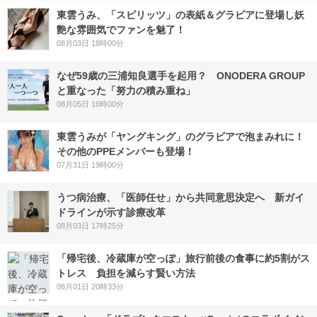
東雲うみ、「スピリッツ」の表紙＆グラビアに登場し妖
艶な雰囲気でファンを魅了！
08月03日 18時00分
なぜ59歳の三浦知良選手を起用？ ONODERA GROUP
と重なった「努力の積み重ね」
08月05日 16時00分
東雲うみが「ヤングキング」のグラビアで泡まみれに！
その他のPPEメンバーも登場！
07月31日 19時00分
うつ病治療、「医師任せ」から共同意思決定へ 新ガイ
ドラインが示す診療改革
08月03日 17時25分
「帰宅後、冷蔵庫が空っぽ」旅行前後の食事に約5割がス
トレス 負担を減らす賢い方法
08月01日 20時33分