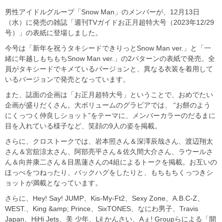
男性アイドルグループ「Snow Man」のメンバーが、12月13日
（水）に発売の雑誌「週刊TVガイドお正月超特大号（2023年12/29
号）」の表紙に登場しました。
今号は「新年を祝うタキシードできりっとSnow Man ver.」と「一
緒に年越しもちもちSnow Man ver.」の2パターンの表紙で発売。全
員がタキシードでキメているバージョンと、異なる衣装を着用して
いるバージョンで発売となっています。
また、誌面の企画は「お正月超特大号」ということで、おめでたい
企画が盛りだくさん。大ボリュームのグラビアでは、 “お餅のよう
にくっつく仲良しショット”をテーマに、メンバーカラーのだるまに
目を入れている様子など、笑顔の9人の姿を掲載。
さらに、クロストークでは、岩本照さん＆深澤辰哉さん、渡辺翔太
さん＆宮舘涼太さん、阿部亮平さん＆佐久間大介さん、ラウールさ
ん＆向井康二さん＆目黒蓮さんの4組によるトークを掲載。お互いの
ほっぺをつねったり、バックハグをしたりと、もちもちくっつきシ
ョットが満載となっています。
さらに、Hey! Say! JUMP、Kis-My-Ft2、Sexy Zone、A.B.C-Z、
WEST.、King &amp; Prince、SixTONES、なにわ男子、Travis
Japan、HiHi Jets、美 少年、Lil かんさい、Aぇ! Groupらによる「開