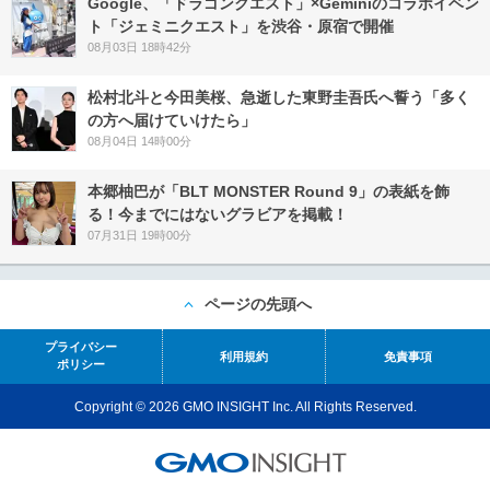
Google、「ドラゴンクエスト」×Geminiのコラボイベン
ト「ジェミニクエスト」を渋谷・原宿で開催
08月03日 18時42分
松村北斗と今田美桜、急逝した東野圭吾氏へ誓う「多く
の方へ届けていけたら」
08月04日 14時00分
本郷柚巴が「BLT MONSTER Round 9」の表紙を飾
る！今までにはないグラビアを掲載！
07月31日 19時00分
ページの先頭へ
プライバシー
利用規約
免責事項
ポリシー
Copyright © 2026 GMO INSIGHT Inc. All Rights Reserved.