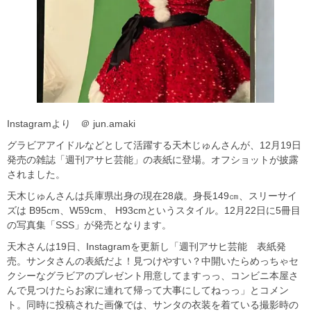
Instagramより ＠ jun.amaki
グラビアアイドルなどとして活躍する天木じゅんさんが、12月19日
発売の雑誌「週刊アサヒ芸能」の表紙に登場。オフショットが披露
されました。
天木じゅんさんは兵庫県出身の現在28歳。身長149㎝、スリーサイ
ズは B95cm、W59cm、 H93cmというスタイル。12月22日に5冊目
の写真集「SSS」が発売となります。
天木さんは19日、Instagramを更新し「週刊アサヒ芸能 表紙発
売。サンタさんの表紙だよ！見つけやすい？中開いたらめっちゃセ
クシーなグラビアのプレゼント用意してますっっ、コンビニ本屋さ
んで見つけたらお家に連れて帰って大事にしてねっっ」とコメン
ト。同時に投稿された画像では、サンタの衣装を着ている撮影時の