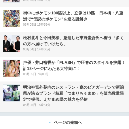
街中にポケモン100匹以上、立像は19匹 日本橋・八重
洲で“伝説のポケモン”を巡る謎解き
08月05日 15時55分
松村北斗と今田美桜、急逝した東野圭吾氏へ誓う「多く
の方へ届けていけたら」
08月04日 14時00分
声優・井口裕香が「FLASH」で圧巻のスタイルを披露！
計18ページにわたる大特集に！
08月05日 7時00分
明治神宮外苑内のレストラン・森のビアガーデンで新潟
県が誇るブランド枝豆「つまりちゃまめ」を販売数量限
定で提供。えだまめ県の魅力を発信
08月05日 15時51分
ページの先頭へ