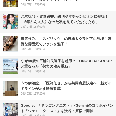
08月05日 17時48分
乃木坂46・賀喜遥香が週刊少年チャンピオンに登場！
「5年ぶん大人になった私を見ていただけたら」
08月07日 18時00分
東雲うみ、「スピリッツ」の表紙＆グラビアに登場し妖
艶な雰囲気でファンを魅了！
08月03日 18時00分
なぜ59歳の三浦知良選手を起用？ ONODERA GROUP
と重なった「努力の積み重ね」
08月05日 16時00分
うつ病治療、「医師任せ」から共同意思決定へ 新ガイ
ドラインが示す診療改革
08月03日 17時25分
Google、「ドラゴンクエスト」×Geminiのコラボイベン
ト「ジェミニクエスト」を渋谷・原宿で開催
08月03日 18時42分