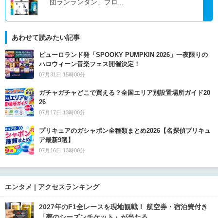
「団ランランタン」プロ...
あわせて読みたい記事
ピューロランド発「SPOOKY PUMPKIN 2026」一夜限りの
ハロウィーン音楽フェス開催決定！
07月31日 15時00分
ガチャガチャどこで買える？全国エリア別設置場所ガイド20
26
07月17日 13時00分
プリキュアのガシャポン全種類まとめ2026【名探偵プリキュ
ア最新9選】
07月16日 13時00分
エンタメ | アクセスランキング
2027年のF1全レースを現地観戦！ 航空券・宿泊費付き
「夢のシーズンチケット」が当たる