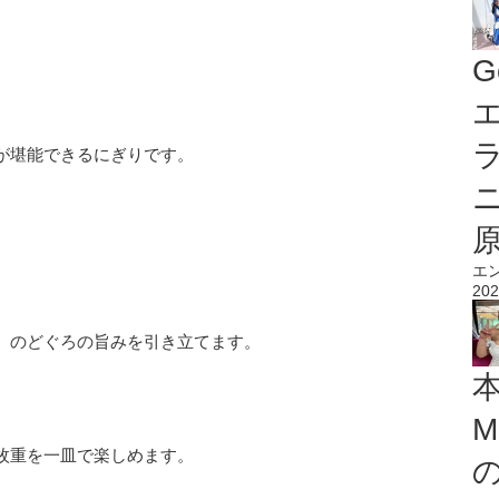
G
エ
が堪能できるにぎりです。
エ
202
、のどぐろの旨みを引き立てます。
M
枚重を一皿で楽しめます。