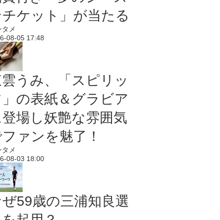
ンチケット」が当たる
ンタメ
6-08-05 17:48
東雲うみ、「スピリッ
ツ」の表紙＆グラビア
に登場し妖艶な雰囲気
でファンを魅了！
ンタメ
6-08-03 18:00
なぜ59歳の三浦知良選
手を起用？