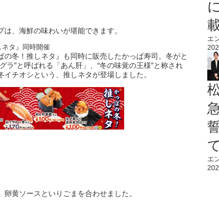
プは、海鮮の味わいが堪能できます。
エ
しネタ』同時開催
202
ぱの冬！推しネタ』も同時に販売したかっぱ寿司。冬がと
グラ”と呼ばれる「あん肝」、“冬の味覚の王様”と称され
冬イチオシという、推しネタが登場しました。
エ
202
、卵黄ソースといりごまを合わせました。