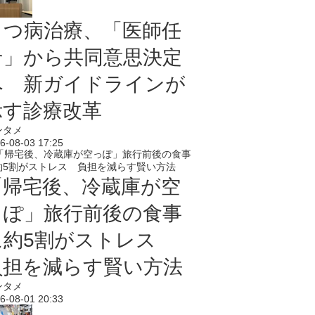
うつ病治療、「医師任
せ」から共同意思決定
へ 新ガイドラインが
示す診療改革
ンタメ
6-08-03 17:25
「帰宅後、冷蔵庫が空
っぽ」旅行前後の食事
に約5割がストレス
負担を減らす賢い方法
ンタメ
6-08-01 20:33