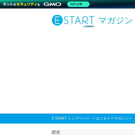
無料診断
マガジン
E START トップページ
>
エンタメ
>
マガジン
総合