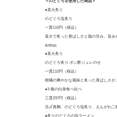
＜のどぐろを使用した商品＞
●直火炙り
のどぐろ塩炙り
一貫110円（税込）
直火で炙った香ばしさと脂の甘み、旨み
&nbsp;
●直火炙り
のどぐろ炙り ポン酢ジュレのせ
一貫110円（税込）
柑橘の爽やかな風味と炙った香ばしさが
●3 種の白身食べ比べ
三貫297円（税込）
活〆真鯛、のどぐろ塩炙り、えんがわ二
●炙りのどぐろの塩ラーメン