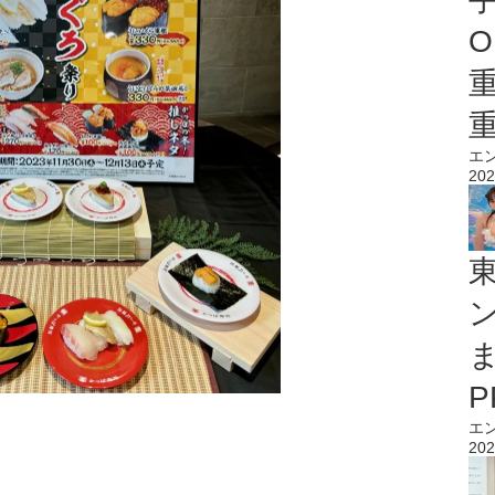
O
エ
202
エ
202