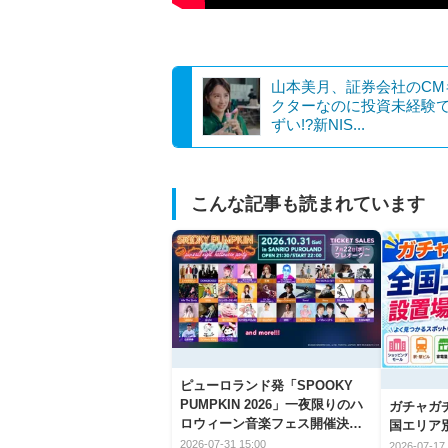
山本美月、証券会社のCM
クターなのに投資未経験
ずい!?新NIS...
こんな記事も読まれています
ピューロランド発「SPOOKY
PUMPKIN 2026」一夜限りのハ
ガチャガ
ロウィーン音楽フェス開催決
国エリア別
定！
2026-07-31 15:00
2026-07-17 