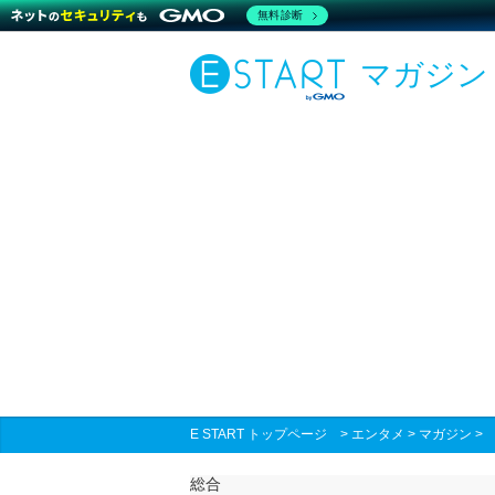
無料診断
マガジン
E START トップページ
>
エンタメ
>
マガジン
総合