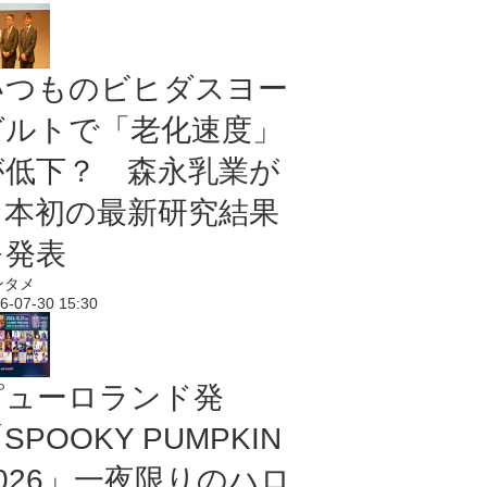
いつものビヒダスヨー
グルトで「老化速度」
が低下？ 森永乳業が
日本初の最新研究結果
を発表
ンタメ
6-07-30 15:30
ピューロランド発
SPOOKY PUMPKIN
2026」一夜限りのハロ