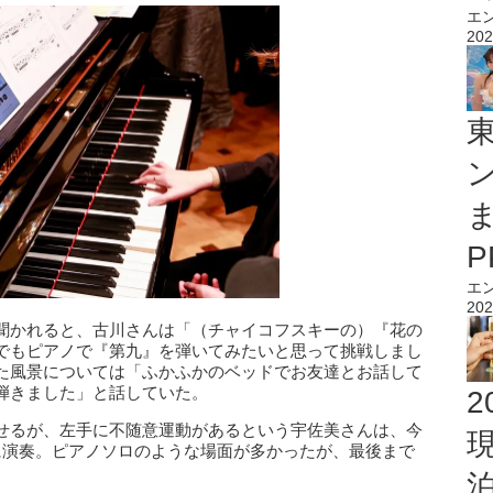
エ
202
エ
202
聞かれると、古川さんは「（チャイコフスキーの）『花の
でもピアノで『第九』を弾いてみたいと思って挑戦しまし
た風景については「ふかふかのベッドでお友達とお話して
弾きました」と話していた。
2
せるが、左手に不随意運動があるという宇佐美さんは、今
に演奏。ピアノソロのような場面が多かったが、最後まで