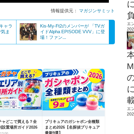
情報提供元：
マガジンサミット
エ
キャラ
Kis-My-Ft2のメンバーが 「TVガ
202
で気ま
イドAlpha EPISODE VVV」に登
場！ファン...
M
エ
202
チャどこで買える？全
プリキュアのガシャポン全種類
設置場所ガイド2026
まとめ2026【名探偵プリキュア
最新9選】
13:00