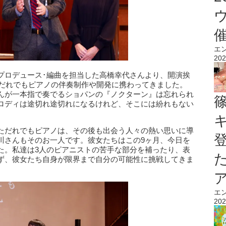
エ
202
プロデュース･編曲を担当した高橋幸代さんより、開演挨
らだれでもピアノの伴奏制作や開発に携わってきました。
んが一本指で奏でるショパンの『ノクターン』は忘れられ
ロディは途切れ途切れになるけれど、そこには紛れもない
ただれでもピアノは、その後も出会う人々の熱い思いに導
川さんもそのお一人です。彼女たちはこの9ヶ月、今日を
た。私達は3人のピアニストの苦手な部分を補ったり、表
ず、彼女たち自身が限界まで自分の可能性に挑戦してきま
エ
202