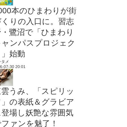
5000本のひまわりが街
づくりの入口に。習志
野・鷺沼で「ひまわり
キャンパスプロジェク
ト」始動
ンタメ
6-07-30 20:01
東雲うみ、「スピリッ
ツ」の表紙＆グラビア
に登場し妖艶な雰囲気
でファンを魅了！