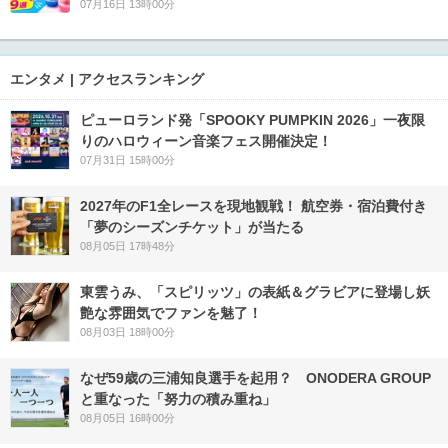
07月16日 13時00分
エンタメ | アクセスランキング
ピューロランド発「SPOOKY PUMPKIN 2026」一夜限
りのハロウィーン音楽フェス開催決定！
07月31日 15時00分
2027年のF1全レースを現地観戦！ 航空券・宿泊費付き
「夢のシーズンチケット」が当たる
08月05日 17時48分
東雲うみ、「スピリッツ」の表紙＆グラビアに登場し妖
艶な雰囲気でファンを魅了！
08月03日 18時00分
なぜ59歳の三浦知良選手を起用？ ONODERA GROUP
と重なった「努力の積み重ね」
08月05日 16時00分