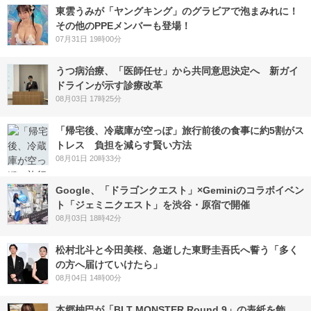
東雲うみが「ヤングキング」のグラビアで泡まみれに！
その他のPPEメンバーも登場！
07月31日 19時00分
うつ病治療、「医師任せ」から共同意思決定へ 新ガイ
ドラインが示す診療改革
08月03日 17時25分
「帰宅後、冷蔵庫が空っぽ」旅行前後の食事に約5割がス
トレス 負担を減らす賢い方法
08月01日 20時33分
Google、「ドラゴンクエスト」×Geminiのコラボイベン
ト「ジェミニクエスト」を渋谷・原宿で開催
08月03日 18時42分
松村北斗と今田美桜、急逝した東野圭吾氏へ誓う「多く
の方へ届けていけたら」
08月04日 14時00分
本郷柚巴が「BLT MONSTER Round 9」の表紙を飾