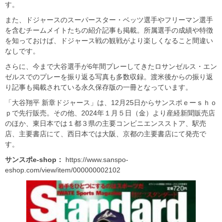
す。
また、ドジャースのスーパースター・ベッツ選手やフリーマン選手
を含むチームメイトたちの紹介記事も掲載。所属選手の成績や特徴
を知っておけば、ドジャース戦の観戦がより楽しくなること間違い
なしです。
さらに、今まで大谷選手が6年間プレーしてきたロサンゼルス・エン
ゼルスでのプレーを振り返る写真も多数収録。渡米後からの振り返
り記事も掲載されている永久保存版の一冊となっています。
「大谷翔平 新章ドジャース」は、12月25日からサンスポｅーｓｈｏ
ｐで先行販売。その他、2024年１月５日（金）より産経新聞販売店
のほか、東日本では１都３県の主要コンビニエンスストア、駅売
店、主要書店にて、西日本では大阪、京都の主要書店にて発売で
す。
サンスポe-shop：
https://www.sanspo-
eshop.com/view/item/000000002102