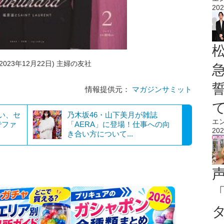
202
2023年12月22日) 主婦の友社
情報提供元：
マガジンサミット
るい、セ
乃木坂46・山下美月が雑誌
エ
でファ
「AERA」に登場！仕事への向
202
き合い方について...