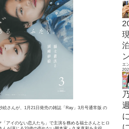
2
エ
202
さんが、1月21日発売の雑誌「Ray」3月号通常版 の
トのドラマ「アイのない恋人たち」で主演を務める福士さんとヒロ
さんが演じる33歳の売れない脚本家・久米真和を主役