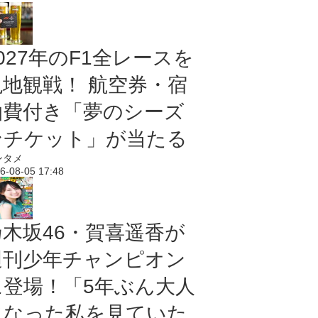
027年のF1全レースを
現地観戦！ 航空券・宿
泊費付き「夢のシーズ
ンチケット」が当たる
ンタメ
6-08-05 17:48
乃木坂46・賀喜遥香が
週刊少年チャンピオン
に登場！「5年ぶん大人
になった私を見ていた