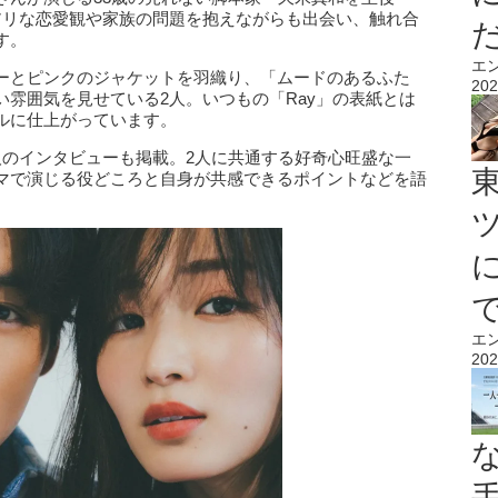
アリな恋愛観や家族の問題を抱えながらも出会い、触れ合
す。
エ
ーとピンクのジャケットを羽織り、「ムードのあるふた
202
雰囲気を見せている2人。いつもの「Ray」の表紙とは
ルに仕上がっています。
人のインタビューも掲載。2人に共通する好奇心旺盛な一
マで演じる役どころと自身が共感できるポイントなどを語
エ
202