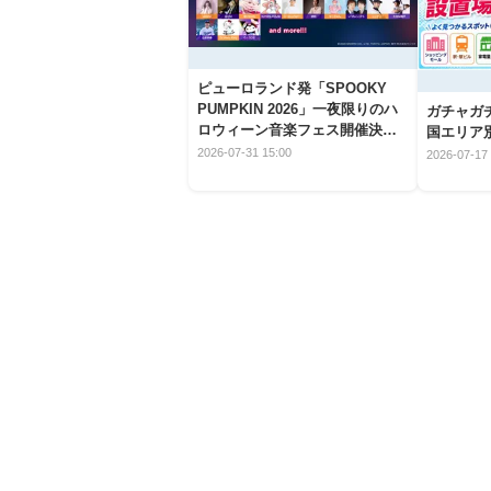
ピューロランド発「SPOOKY
PUMPKIN 2026」一夜限りのハ
ガチャガ
ロウィーン音楽フェス開催決
国エリア別
定！
2026-07-31 15:00
2026-07-17 