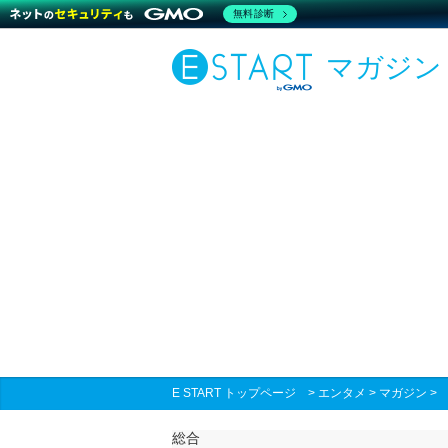
無料診断
マガジン
E START トップページ
>
エンタメ
>
マガジン
総合