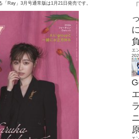
「Ray」3月号通常版は1月21日発売です。
エ
202
G
エ
エ