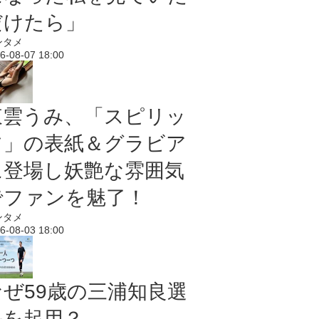
だけたら」
ンタメ
6-08-07 18:00
東雲うみ、「スピリッ
ツ」の表紙＆グラビア
に登場し妖艶な雰囲気
でファンを魅了！
ンタメ
6-08-03 18:00
なぜ59歳の三浦知良選
手を起用？