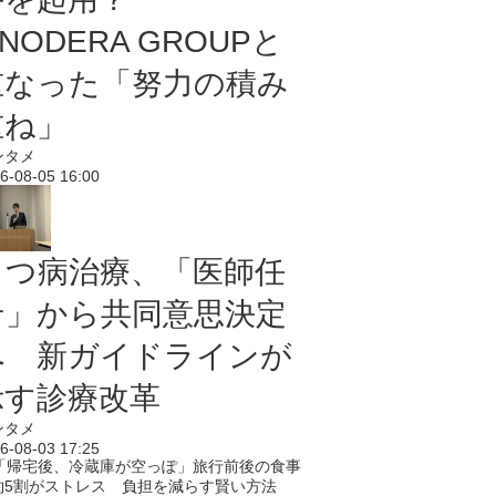
NODERA GROUPと
重なった「努力の積み
重ね」
ンタメ
6-08-05 16:00
うつ病治療、「医師任
せ」から共同意思決定
へ 新ガイドラインが
示す診療改革
ンタメ
6-08-03 17:25