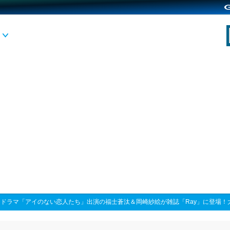
>
ドラマ「アイのない恋人たち」出演の福士蒼汰＆岡崎紗絵が雑誌「Ray」に登場！