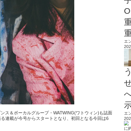
O
エ
202
ス＆ボーカルグループ・WATWING(ワトウィン)も誌面
エ
く語る連載が今号からスタートとなり、初回となる今回は6
202