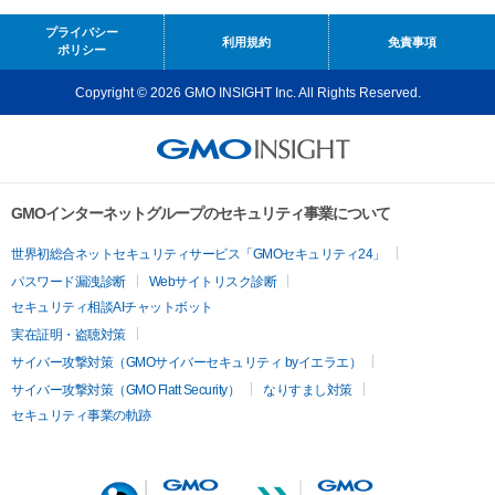
プライバシー
利用規約
免責事項
ポリシー
Copyright © 2026 GMO INSIGHT Inc. All Rights Reserved.
GMOインターネットグループのセキュリティ事業について
世界初総合ネットセキュリティサービス「GMOセキュリティ24」
パスワード漏洩診断
Webサイトリスク診断
セキュリティ相談AIチャットボット
実在証明・盗聴対策
サイバー攻撃対策（GMOサイバーセキュリティ byイエラエ）
サイバー攻撃対策（GMO Flatt Security）
なりすまし対策
セキュリティ事業の軌跡