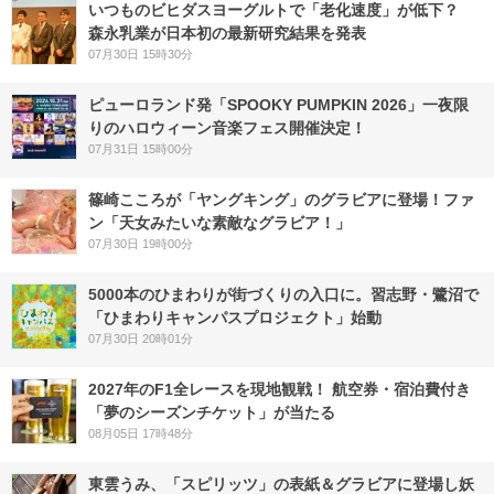
いつものビヒダスヨーグルトで「老化速度」が低下？
森永乳業が日本初の最新研究結果を発表
07月30日 15時30分
ピューロランド発「SPOOKY PUMPKIN 2026」一夜限
りのハロウィーン音楽フェス開催決定！
07月31日 15時00分
篠崎こころが「ヤングキング」のグラビアに登場！ファ
ン「天女みたいな素敵なグラビア！」
07月30日 19時00分
5000本のひまわりが街づくりの入口に。習志野・鷺沼で
「ひまわりキャンパスプロジェクト」始動
07月30日 20時01分
2027年のF1全レースを現地観戦！ 航空券・宿泊費付き
「夢のシーズンチケット」が当たる
08月05日 17時48分
東雲うみ、「スピリッツ」の表紙＆グラビアに登場し妖