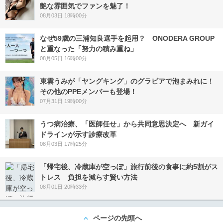
艶な雰囲気でファンを魅了！
08月03日 18時00分
なぜ59歳の三浦知良選手を起用？ ONODERA GROUP
と重なった「努力の積み重ね」
08月05日 16時00分
東雲うみが「ヤングキング」のグラビアで泡まみれに！
その他のPPEメンバーも登場！
07月31日 19時00分
うつ病治療、「医師任せ」から共同意思決定へ 新ガイ
ドラインが示す診療改革
08月03日 17時25分
「帰宅後、冷蔵庫が空っぽ」旅行前後の食事に約5割がス
トレス 負担を減らす賢い方法
08月01日 20時33分
ページの先頭へ