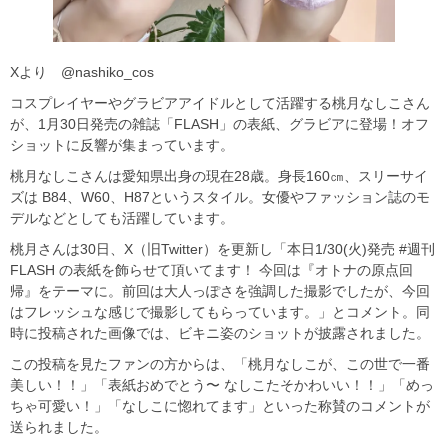
Xより @nashiko_cos
コスプレイヤーやグラビアアイドルとして活躍する桃月なしこさん
が、1月30日発売の雑誌「FLASH」の表紙、グラビアに登場！オフ
ショットに反響が集まっています。
桃月なしこさんは愛知県出身の現在28歳。身長160㎝、スリーサイ
ズは B84、W60、H87というスタイル。女優やファッション誌のモ
デルなどとしても活躍しています。
桃月さんは30日、X（旧Twitter）を更新し「本日1/30(火)発売 #週刊
FLASH の表紙を飾らせて頂いてます！ 今回は『オトナの原点回
帰』をテーマに。前回は大人っぽさを強調した撮影でしたが、今回
はフレッシュな感じで撮影してもらっています。」とコメント。同
時に投稿された画像では、ビキニ姿のショットが披露されました。
この投稿を見たファンの方からは、「桃月なしこが、この世で一番
美しい！！」「表紙おめでとう〜 なしこたそかわいい！！」「めっ
ちゃ可愛い！」「なしこに惚れてます」といった称賛のコメントが
送られました。