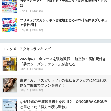
ガチャガチャどこで買える？全国エリア別設置場所ガイド20
26
07月17日 13時00分
プリキュアのガシャポン全種類まとめ2026【名探偵プリキュ
ア最新9選】
07月16日 13時00分
エンタメ | アクセスランキング
2027年のF1全レースを現地観戦！ 航空券・宿泊費付き
「夢のシーズンチケット」が当たる
08月05日 17時48分
東雲うみ、「スピリッツ」の表紙＆グラビアに登場し妖
艶な雰囲気でファンを魅了！
08月03日 18時00分
なぜ59歳の三浦知良選手を起用？ ONODERA GROUP
と重なった「努力の積み重ね」