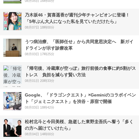
08月05日 16時00分
乃木坂46・賀喜遥香が週刊少年チャンピオンに登場！
「5年ぶん大人になった私を見ていただけたら」
08月07日 18時00分
うつ病治療、「医師任せ」から共同意思決定へ 新ガイ
ドラインが示す診療改革
08月03日 17時25分
「帰宅後、冷蔵庫が空っぽ」旅行前後の食事に約5割がス
トレス 負担を減らす賢い方法
08月01日 20時33分
Google、「ドラゴンクエスト」×Geminiのコラボイベン
ト「ジェミニクエスト」を渋谷・原宿で開催
08月03日 18時42分
松村北斗と今田美桜、急逝した東野圭吾氏へ誓う「多く
の方へ届けていけたら」
08月04日 14時00分