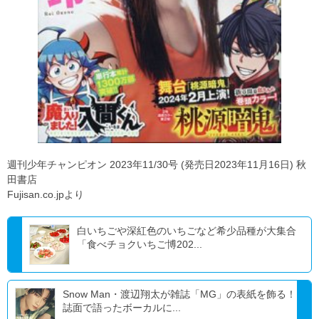
週刊少年チャンピオン 2023年11/30号 (発売日2023年11月16日) 秋
田書店
Fujisan.co.jpより
白いちごや深紅色のいちごなど希少品種が大集合
「食べチョクいちご博202...
Snow Man・渡辺翔太が雑誌「MG」の表紙を飾る！
誌面で語ったボーカルに...