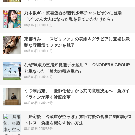
乃木坂46・賀喜遥香が週刊少年チャンピオンに登場！
「5年ぶん大人になった私を見ていただけたら」
08月07日 18時00分
東雲うみ、「スピリッツ」の表紙＆グラビアに登場し妖
艶な雰囲気でファンを魅了！
08月03日 18時00分
なぜ59歳の三浦知良選手を起用？ ONODERA GROUP
と重なった「努力の積み重ね」
08月05日 16時00分
うつ病治療、「医師任せ」から共同意思決定へ 新ガイ
ドラインが示す診療改革
08月03日 17時25分
「帰宅後、冷蔵庫が空っぽ」旅行前後の食事に約5割がス
トレス 負担を減らす賢い方法
08月01日 20時33分