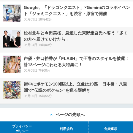
Google、「ドラゴンクエスト」×Geminiのコラボイベン
ト「ジェミニクエスト」を渋谷・原宿で開催
08月03日 18時42分
松村北斗と今田美桜、急逝した東野圭吾氏へ誓う「多く
の方へ届けていけたら」
08月04日 14時00分
声優・井口裕香が「FLASH」で圧巻のスタイルを披露！
計18ページにわたる大特集に！
08月05日 7時00分
街中にポケモン100匹以上、立像は19匹 日本橋・八重
洲で“伝説のポケモン”を巡る謎解き
08月05日 15時55分
ページの先頭へ
プライバシー
利用規約
免責事項
ポリシー