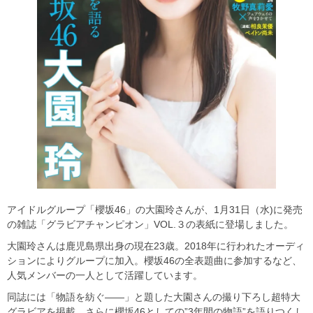
アイドルグループ「櫻坂46」の大園玲さんが、1月31日（水)に発売
の雑誌「グラビアチャンピオン」VOL.３の表紙に登場しました。
大園玲さんは鹿児島県出身の現在23歳。2018年に行われたオーディ
ションによりグループに加入。櫻坂46の全表題曲に参加するなど、
人気メンバーの一人として活躍しています。
同誌には「物語を紡ぐ――」と題した大園さんの撮り下ろし超特大
グラビアを掲載。さらに櫻坂46としての”3年間の物語”を語りつくし