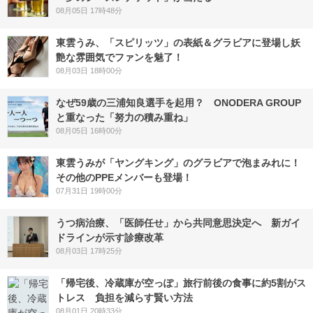
08月05日 17時48分
東雲うみ、「スピリッツ」の表紙＆グラビアに登場し妖
艶な雰囲気でファンを魅了！
08月03日 18時00分
なぜ59歳の三浦知良選手を起用？ ONODERA GROUP
と重なった「努力の積み重ね」
08月05日 16時00分
東雲うみが「ヤングキング」のグラビアで泡まみれに！
その他のPPEメンバーも登場！
07月31日 19時00分
うつ病治療、「医師任せ」から共同意思決定へ 新ガイ
ドラインが示す診療改革
08月03日 17時25分
「帰宅後、冷蔵庫が空っぽ」旅行前後の食事に約5割がス
トレス 負担を減らす賢い方法
08月01日 20時33分