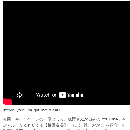
[https://youtu.be/gvCmcvlwKeQ]
今回、キャンペーンの一環として、板野さんが自身の YouTubeチャ
ンネル（友ｃｈｕｂｅ【板野友美】） にて “推しおかし”を紹介する