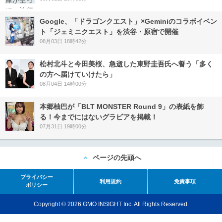
Google、「ドラゴンクエスト」×Geminiのコラボイベン
ト「ジェミニクエスト」を渋谷・原宿で開催
08月03日 18時42分
松村北斗と今田美桜、急逝した東野圭吾氏へ誓う「多く
の方へ届けていけたら」
08月04日 14時00分
本郷柚巴が「BLT MONSTER Round 9」の表紙を飾
る！今までにはないグラビアを掲載！
07月31日 19時00分
ページの先頭へ
プライバシー
利用規約
免責事項
ポリシー
Copyright © 2026 GMO INSIGHT Inc. All Rights Reserved.