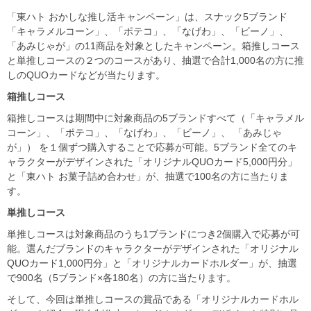
「東ハト おかしな推し活キャンペーン」は、スナック5ブランド
「キャラメルコーン」、「ポテコ」、「なげわ」、「ビーノ」、
「あみじゃが」の11商品を対象としたキャンペーン。箱推しコース
と単推しコースの２つのコースがあり、抽選で合計1,000名の方に推
しのQUOカードなどが当たります。
箱推しコース
箱推しコースは期間中に対象商品の5ブランドすべて（「キャラメル
コーン」、「ポテコ」、「なげわ」、「ビーノ」、 「あみじゃ
が」） を１個ずつ購入することで応募が可能。5ブランド全てのキ
ャラクターがデザインされた「オリジナルQUOカード5,000円分」
と「東ハト お菓子詰め合わせ」が、抽選で100名の方に当たりま
す。
単推しコース
単推しコースは対象商品のうち1ブランドにつき2個購入で応募が可
能。選んだブランドのキャラクターがデザインされた「オリジナル
QUOカード1,000円分」と「オリジナルカードホルダー」が、抽選
で900名（5ブランド×各180名）の方に当たります。
そして、今回は単推しコースの賞品である「オリジナルカードホル