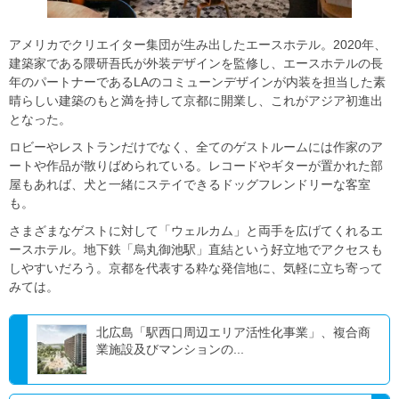
アメリカでクリエイター集団が生み出したエースホテル。2020年、
建築家である隈研吾氏が外装デザインを監修し、エースホテルの長
年のパートナーであるLAのコミューンデザインが内装を担当した素
晴らしい建築のもと満を持して京都に開業し、これがアジア初進出
となった。
ロビーやレストランだけでなく、全てのゲストルームには作家のア
ートや作品が散りばめられている。レコードやギターが置かれた部
屋もあれば、犬と一緒にステイできるドッグフレンドリーな客室
も。
さまざまなゲストに対して「ウェルカム」と両手を広げてくれるエ
ースホテル。地下鉄「烏丸御池駅」直結という好立地でアクセスも
しやすいだろう。京都を代表する粋な発信地に、気軽に立ち寄って
みては。
北広島「駅西口周辺エリア活性化事業」、複合商
業施設及びマンションの...