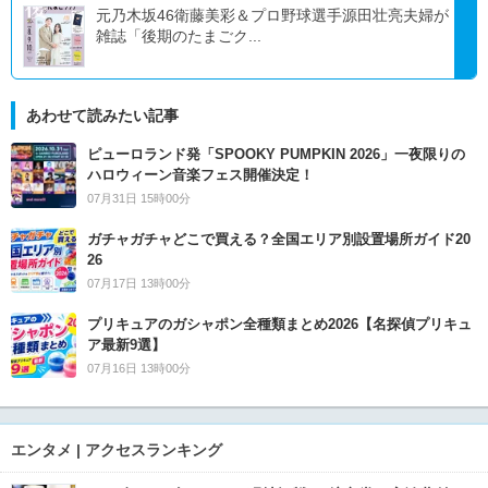
元乃木坂46衛藤美彩＆プロ野球選手源田壮亮夫婦が
雑誌「後期のたまごク...
あわせて読みたい記事
ピューロランド発「SPOOKY PUMPKIN 2026」一夜限りの
ハロウィーン音楽フェス開催決定！
07月31日 15時00分
ガチャガチャどこで買える？全国エリア別設置場所ガイド20
26
07月17日 13時00分
プリキュアのガシャポン全種類まとめ2026【名探偵プリキュ
ア最新9選】
07月16日 13時00分
エンタメ | アクセスランキング