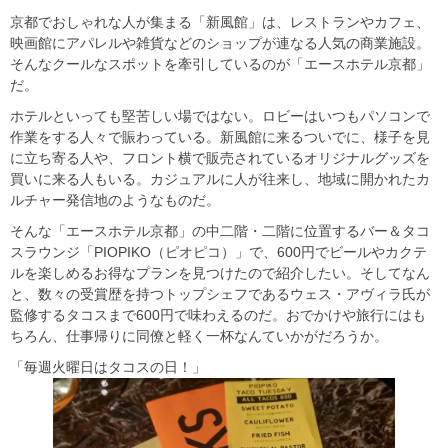
京都でおしゃれな人が集まる「新風館」は、レストランやカフェ、
映画館にアパレルや雑貨などのショップが連なる人気の商業施設。
そんなクールなスポットを牽引しているのが「エースホテル京都」
だ。
ホテルといっても堅苦しい場ではない。ロビーはいつもパソコンで
作業をする人々で賑わっている。新風館に来るついでに、様子を見
に立ち寄る人や、フロント横で販売されているオリジナルグッズを
買いに来る人もいる。カジュアルに人が往来し、地域に開かれたカ
ルチャー発信地のようなものだ。
そんな「エースホテル京都」の中二階・二階に位置するバー＆タコ
スラウンジ「PIOPIKO（ピオピコ）」で、600円でビールやカクテ
ルを楽しめるお得なプランを見つけたので紹介したい。そしてなん
と、数々の受賞歴を持つトップシェフであるウェス・アヴィラ氏が
監修するタコスまで600円で味わえるのだ。おでかけや旅行にはも
ちろん、仕事帰りに同僚と軽く一杯なんていかがだろうか。
「毎週火曜日はタコスの日！」