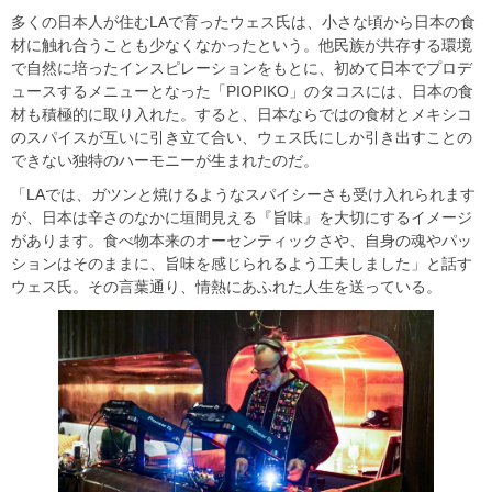
多くの日本人が住むLAで育ったウェス氏は、小さな頃から日本の食
材に触れ合うことも少なくなかったという。他民族が共存する環境
で自然に培ったインスピレーションをもとに、初めて日本でプロデ
ュースするメニューとなった「PIOPIKO」のタコスには、日本の食
材も積極的に取り入れた。すると、日本ならではの食材とメキシコ
のスパイスが互いに引き立て合い、ウェス氏にしか引き出すことの
できない独特のハーモニーが生まれたのだ。
「LAでは、ガツンと焼けるようなスパイシーさも受け入れられます
が、日本は辛さのなかに垣間見える『旨味』を大切にするイメージ
があります。食べ物本来のオーセンティックさや、自身の魂やパッ
ションはそのままに、旨味を感じられるよう工夫しました」と話す
ウェス氏。その言葉通り、情熱にあふれた人生を送っている。