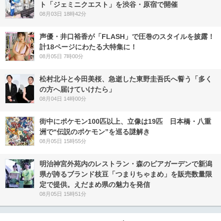
ト「ジェミニクエスト」を渋谷・原宿で開催
08月03日 18時42分
声優・井口裕香が「FLASH」で圧巻のスタイルを披露！
計18ページにわたる大特集に！
08月05日 7時00分
松村北斗と今田美桜、急逝した東野圭吾氏へ誓う「多く
の方へ届けていけたら」
08月04日 14時00分
街中にポケモン100匹以上、立像は19匹 日本橋・八重
洲で“伝説のポケモン”を巡る謎解き
08月05日 15時55分
明治神宮外苑内のレストラン・森のビアガーデンで新潟
県が誇るブランド枝豆「つまりちゃまめ」を販売数量限
定で提供。えだまめ県の魅力を発信
08月05日 15時51分