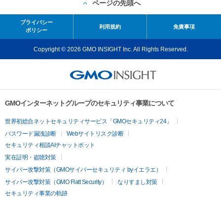
ページの先頭へ
プライバシー
利用規約
免責事項
ポリシー
Copyright © 2026 GMO INSIGHT Inc. All Rights Reserved.
GMOインターネットグループのセキュリティ事業について
世界初総合ネットセキュリティサービス「GMOセキュリティ24」
パスワード漏洩診断
Webサイトリスク診断
セキュリティ相談AIチャットボット
実在証明・盗聴対策
サイバー攻撃対策（GMOサイバーセキュリティ byイエラエ）
サイバー攻撃対策（GMO Flatt Security）
なりすまし対策
セキュリティ事業の軌跡