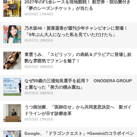
2027年のF1全レースを現地観戦！ 航空券・宿泊費付き
「夢のシーズンチケット」が当たる
08月05日 17時48分
乃木坂46・賀喜遥香が週刊少年チャンピオンに登場！
「5年ぶん大人になった私を見ていただけたら」
08月07日 18時00分
東雲うみ、「スピリッツ」の表紙＆グラビアに登場し妖
艶な雰囲気でファンを魅了！
08月03日 18時00分
なぜ59歳の三浦知良選手を起用？ ONODERA GROUP
と重なった「努力の積み重ね」
08月05日 16時00分
うつ病治療、「医師任せ」から共同意思決定へ 新ガイ
ドラインが示す診療改革
08月03日 17時25分
Google、「ドラゴンクエスト」×Geminiのコラボイベン