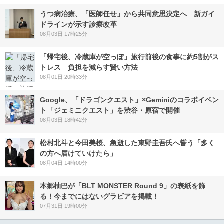
うつ病治療、「医師任せ」から共同意思決定へ 新ガイ
ドラインが示す診療改革
08月03日 17時25分
「帰宅後、冷蔵庫が空っぽ」旅行前後の食事に約5割がス
トレス 負担を減らす賢い方法
08月01日 20時33分
Google、「ドラゴンクエスト」×Geminiのコラボイベン
ト「ジェミニクエスト」を渋谷・原宿で開催
08月03日 18時42分
松村北斗と今田美桜、急逝した東野圭吾氏へ誓う「多く
の方へ届けていけたら」
08月04日 14時00分
本郷柚巴が「BLT MONSTER Round 9」の表紙を飾
る！今までにはないグラビアを掲載！
07月31日 19時00分