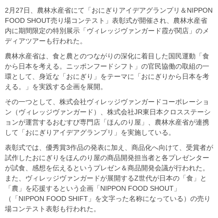
2月27日、農林水産省にて「おにぎりアイデアグランプリ＆NIPPON
FOOD SHOUT売り場コンテスト」表彰式が開催され、農林水産省
内に期間限定の特別展示「ヴィレッジヴァンガード霞が関店」のメ
ディアツアーも行われた。
農林水産省は、食と農とのつながりの深化に着目した国民運動「食
から日本を考える。ニッポンフードシフト」の官民協働の取組の一
環として、身近な「おにぎり」をテーマに「おにぎりから日本を考
える。」を実践する企画を展開。
その一つとして、株式会社ヴィレッジヴァンガードコーポレーショ
ン（ヴィレッジヴァンガード）、株式会社JR東日本クロスステーシ
ョンが運営するおむすび専門店「ほんのり屋」、農林水産省が連携
して「おにぎりアイデアグランプリ」を実施している。
表彰式では、優秀賞3作品の発表に加え、商品化へ向けて、受賞者が
試作したおにぎりをほんのり屋の商品開発担当者と各プレゼンター
が試食、感想を伝えるというプレゼン＆商品開発会議が行われた。
また、ヴィレッジヴァンガードが展開するZ世代が日本の「食」と
「農」を応援するという企画「NIPPON FOOD SHOUT」
（「NIPPON FOOD SHIFT」を文字った名称になっている）の売り
場コンテスト表彰も行われた。