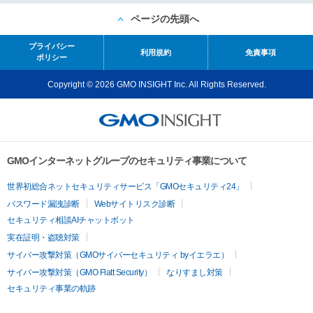
ページの先頭へ
プライバシー
利用規約
免責事項
ポリシー
Copyright © 2026 GMO INSIGHT Inc. All Rights Reserved.
GMOインターネットグループのセキュリティ事業について
世界初総合ネットセキュリティサービス「GMOセキュリティ24」
パスワード漏洩診断
Webサイトリスク診断
セキュリティ相談AIチャットボット
実在証明・盗聴対策
サイバー攻撃対策（GMOサイバーセキュリティ byイエラエ）
サイバー攻撃対策（GMO Flatt Security）
なりすまし対策
セキュリティ事業の軌跡