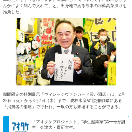
んかによく刻んで入れて」と、出身地である熊本の阿蘇高菜漬けを
推薦した。
期間限定の特別展示「ヴィレッジヴァンガード霞が関店」は、2月
28日（火）から3月7日（木）まで、農林水産省北別館1階にある
「消費者の部屋」で行われ、一般の方も来場することができる。
「アオタケプロジェクト」”学生起業家”第一号が誕
生！会津大・慶応大生...