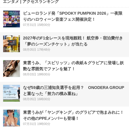
エンタメ | アクセスランキング
ピューロランド発「SPOOKY PUMPKIN 2026」一夜限
りのハロウィーン音楽フェス開催決定！
07月31日 15時00分
2027年のF1全レースを現地観戦！ 航空券・宿泊費付き
「夢のシーズンチケット」が当たる
08月05日 17時48分
東雲うみ、「スピリッツ」の表紙＆グラビアに登場し妖
艶な雰囲気でファンを魅了！
08月03日 18時00分
なぜ59歳の三浦知良選手を起用？ ONODERA GROUP
と重なった「努力の積み重ね」
08月05日 16時00分
東雲うみが「ヤングキング」のグラビアで泡まみれに！
その他のPPEメンバーも登場！
07月31日 19時00分