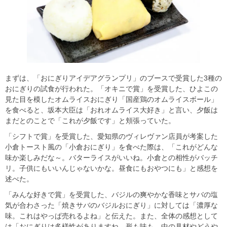
まずは、「おにぎりアイデアグランプリ」のブースで受賞した3種の
おにぎりの試食が行われた。「オキニで賞」を受賞した、ひよこの
見た目を模したオムライスおにぎり「国産鶏のオムライスボール」
を食べると、坂本大臣は「おれオムライス大好き」と言い、夕飯は
まだとのことで「これが夕飯です」と頬張っていた。
「シフトで賞」を受賞した、愛知県のヴィレヴァン店員が考案した
小倉トースト風の「小倉おにぎり」を食べた際は、「これがどんな
味か楽しみだな～。バターライスがいいね。小倉との相性がバッチ
リ。子供にもいいんじゃないかな。昼食にもおやつにも」と感想を
述べた。
「みんな好きで賞」を受賞した、バジルの爽やかな香味とサバの塩
気が合わさった「焼きサバのバジルおにぎり」に対しては「濃厚な
味。これはやっぱ売れるよね」と伝えた。また、全体の感想として
は「おにぎりは多様性がありますね。形も味も、中の具材やどうや