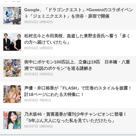
Google、「ドラゴンクエスト」×Geminiのコラボイベン
ト「ジェミニクエスト」を渋谷・原宿で開催
08月03日 18時42分
松村北斗と今田美桜、急逝した東野圭吾氏へ誓う「多く
の方へ届けていけたら」
08月04日 14時00分
街中にポケモン100匹以上、立像は19匹 日本橋・八重
洲で“伝説のポケモン”を巡る謎解き
08月05日 15時55分
声優・井口裕香が「FLASH」で圧巻のスタイルを披露！
計18ページにわたる大特集に！
08月05日 7時00分
乃木坂46・賀喜遥香が週刊少年チャンピオンに登場！
「5年ぶん大人になった私を見ていただけたら」
08月07日 18時00分