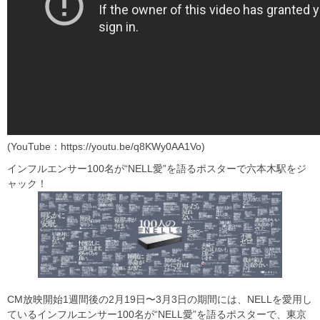
(YouTube：https://youtu.be/q8KWy0AA1Vo)
インフルエンサー100名が“NELL愛”を語るポスターで六本木駅をジ
ャック！
CM放映開始1週間後の2月19日〜3月3日の期間には、NELLを愛用し
ているインフルエンサー100名が“NELL愛”を語るポスターで、東京