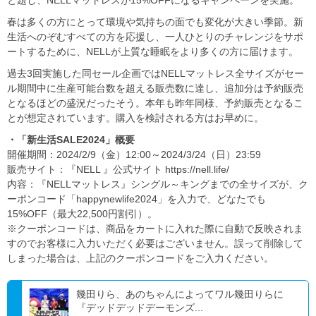
と題し、NELLマットレスが15%OFFになるキャンペーンを実施。
春は多くの方にとって環境や気持ちの面でも変化が大きい季節。新
生活へのぞむすべての方を応援し、一人ひとりのチャレンジをサポ
ートするために、NELLが上質な睡眠をより多くの方に届けます。
過去3回実施した同セール企画ではNELLマットレス全サイズがセー
ル期間中に生産可能台数を超える販売数に達し、追加分は予約販売
となるほどの盛況だったそう。本年も昨年同様、予約販売となるこ
とが想定されています。購入を検討される方はお早めに。
・「新生活SALE2024」概要
開催期間：2024/2/9（金）12:00～2024/3/24（日）23:59
販売サイト：『NELL 』公式サイト https://nell.life/
内容：『NELLマットレス』シングル～キングまでの全サイズが、ク
ーポンコード「happynewlife2024」を入力で、どなたでも
15%OFF（最大22,500円割引）。
※クーポンコードは、商品をカートに入れた際に自動で反映されま
すのでお客様に入力いただく必要はございません。誤って削除して
しまった場合は、上記のクーポンコードをご入力ください。
幾田りら、あのちゃんによってワル幾田りらに
『デッドデッドデーモンズ...