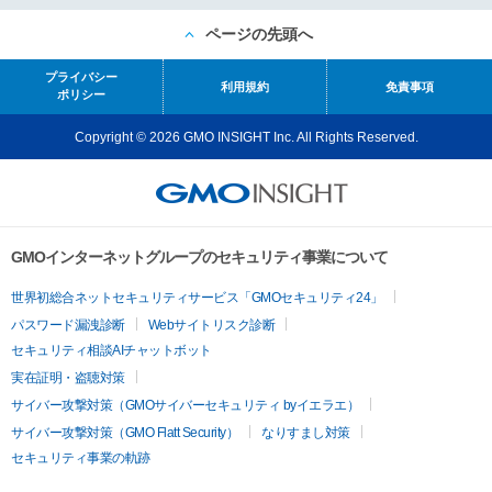
ページの先頭へ
プライバシー
利用規約
免責事項
ポリシー
Copyright © 2026 GMO INSIGHT Inc. All Rights Reserved.
GMOインターネットグループのセキュリティ事業について
世界初総合ネットセキュリティサービス「GMOセキュリティ24」
パスワード漏洩診断
Webサイトリスク診断
セキュリティ相談AIチャットボット
実在証明・盗聴対策
サイバー攻撃対策（GMOサイバーセキュリティ byイエラエ）
サイバー攻撃対策（GMO Flatt Security）
なりすまし対策
セキュリティ事業の軌跡