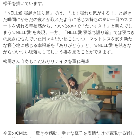
様子を描いています。
「NELL愛 寝起き語り篇」では、「よく寝れた気がする！」と起き
た瞬間にからだの疲れが取れたように感じ気持ちの良い一日のスタ
ートを切れる幸福感から、つい心の中で「だいすき！」と叫んでし
まう“#NELL愛”を表現。一方、「NELL愛 寝落ち語り篇」では寝つき
の悪さに悩んでいた日々を思い起こしつつ、マットレスを変え新た
な寝心地に感じる幸福感を「ありがとう」と、“#NELL愛”を呟きな
がらついつい寝落ちしてしまう姿を見ることができます。
松岡さん自身もこだわりリテイクを重ね完成
今回のCMは、「驚きや感動、幸せな様子を表情だけで表現する難し