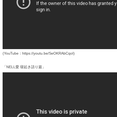
(YouTube：https://youtu.be/SeOKRAbCqoI)
「NELL愛 寝起き語り篇」