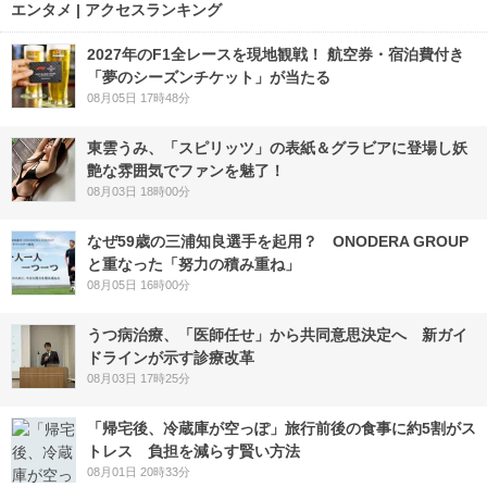
エンタメ | アクセスランキング
2027年のF1全レースを現地観戦！ 航空券・宿泊費付き
「夢のシーズンチケット」が当たる
08月05日 17時48分
東雲うみ、「スピリッツ」の表紙＆グラビアに登場し妖
艶な雰囲気でファンを魅了！
08月03日 18時00分
なぜ59歳の三浦知良選手を起用？ ONODERA GROUP
と重なった「努力の積み重ね」
08月05日 16時00分
うつ病治療、「医師任せ」から共同意思決定へ 新ガイ
ドラインが示す診療改革
08月03日 17時25分
「帰宅後、冷蔵庫が空っぽ」旅行前後の食事に約5割がス
トレス 負担を減らす賢い方法
08月01日 20時33分