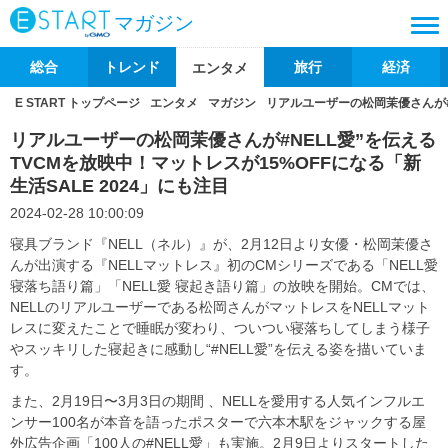
マガジン
総合
トレンド
旅行
経済
エンタメ
E START トップページ
エンタメ
マガジン
リアルユーザーの松岡茉優さんが#N
リアルユーザーの松岡茉優さんが#NELL愛”を伝える
TVCMを放映中！マットレスが15%OFFになる「新
生活SALE 2024」にも注目
2024-02-28 10:00:09
寝具ブランド『NELL（ネル）』が、2月12日より女優・松岡茉優さ
んが出演する『NELLマットレス』初のCMシリーズである「NELL愛
寝落ち語り篇」「NELL愛 寝起き語り篇」の放映を開始。CMでは、
NELLのリアルユーザーである松岡さんがマットレスをNELLマット
レスに変えたことで睡眠が変わり、ついつい寝落ちしてしまう様子
やスッキリした寝起きに感動し“#NELL愛”を伝える姿を描いていま
す。
また、2月19日〜3月3日の期間 、NELLを愛用する人気インフルエ
ンサー100名が本音を語ったポスターで六本木駅をジャックする屋
外広告企画「100人の#NELL愛」も実施。2月9日よりスタートした