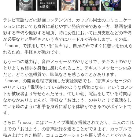
テレビ電話などの動画コンテンツは、カップル同士のコミュニケー
ションにおいても身近に感じやすい発信方法である一方、動画を撮
影する準備や撮影する場所、特に女性においては身支度などの準備
が必要などと手軽さという点ではハードルが存在します。その点、
「mooo」で採用している“音声”は、自身の声ですぐに想いを伝えら
れるため、手軽さが魅力です。
もう一つの魅力は、音声メッセージのやりとりで、テキストのやり
とりよりも相手を身近に感じられること。テキストメッセージのみ
だと、どこか無機質で、味気なさを感じることがあります。
「mooo」の開発過程で実施した実証実験でも、(音声メッセージの
やりとりは)「電話をしている時のような感覚になる」というコメン
トが被験者より寄せられたそう。忙しい朝、電話をしている時間は
なかなかありませんが、手軽な「おはよう」のやりとりで電話をし
ている時のように相手を身近に感じる体験ができるのがポイントで
す。
さらに「mooo」にはアーカイブ機能が搭載されており、二人のこれ
までの「おはよう」の音声記録を遡ることができます。カップルで
積み上げてきた時間、コミュニケーションを振り返ることができる