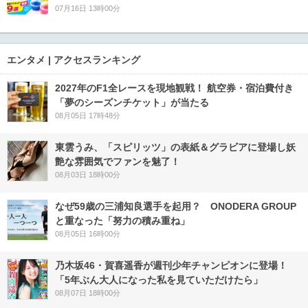
07月16日 13時00分
エンタメ | アクセスランキング
2027年のF1全レースを現地観戦！ 航空券・宿泊費付き
「夢のシーズンチケット」が当たる
08月05日 17時48分
東雲うみ、「スピリッツ」の表紙＆グラビアに登場し妖
艶な雰囲気でファンを魅了！
08月03日 18時00分
なぜ59歳の三浦知良選手を起用？ ONODERA GROUP
と重なった「努力の積み重ね」
08月05日 16時00分
乃木坂46・賀喜遥香が週刊少年チャンピオンに登場！
「5年ぶん大人になった私を見ていただけたら」
08月07日 18時00分