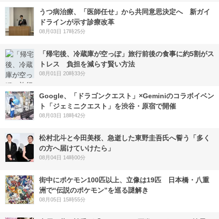
うつ病治療、「医師任せ」から共同意思決定へ 新ガイ
ドラインが示す診療改革
08月03日 17時25分
「帰宅後、冷蔵庫が空っぽ」旅行前後の食事に約5割がス
トレス 負担を減らす賢い方法
08月01日 20時33分
Google、「ドラゴンクエスト」×Geminiのコラボイベン
ト「ジェミニクエスト」を渋谷・原宿で開催
08月03日 18時42分
松村北斗と今田美桜、急逝した東野圭吾氏へ誓う「多く
の方へ届けていけたら」
08月04日 14時00分
街中にポケモン100匹以上、立像は19匹 日本橋・八重
洲で“伝説のポケモン”を巡る謎解き
08月05日 15時55分