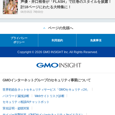
声優・井口裕香が「FLASH」で圧巻のスタイルを披露！
計18ページにわたる大特集に！
08月05日 7時00分
ページの先頭へ
プライバシー
利用規約
免責事項
ポリシー
Copyright © 2026 GMO INSIGHT Inc. All Rights Reserved.
GMOインターネットグループのセキュリティ事業について
世界初総合ネットセキュリティサービス「GMOセキュリティ24」
パスワード漏洩診断
Webサイトリスク診断
セキュリティ相談AIチャットボット
実在証明・盗聴対策
サイバー攻撃対策（GMOサイバーセキュリティ byイエラエ）