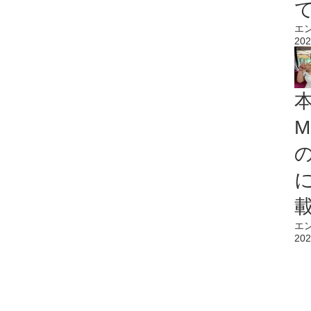
エ
202
M
エ
202