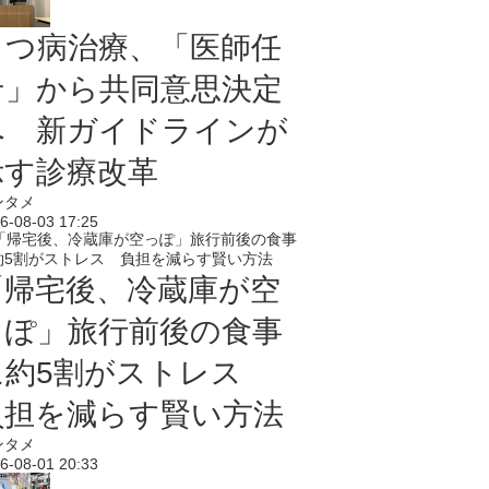
うつ病治療、「医師任
せ」から共同意思決定
へ 新ガイドラインが
示す診療改革
ンタメ
6-08-03 17:25
「帰宅後、冷蔵庫が空
っぽ」旅行前後の食事
に約5割がストレス
負担を減らす賢い方法
ンタメ
6-08-01 20:33