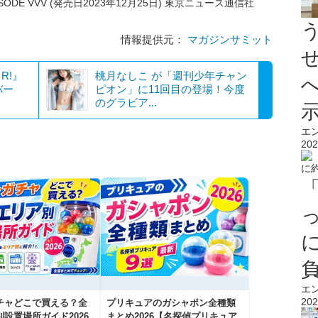
SODE VVV (発売日2023年12月25日) 東京ニュース通信社
情報提供元：
マガジンサミット
R!』
桃月なしこ が「週刊少年チャン
バー
ピオン」に11回目の登場！今度
のグラビア...
エ
202
エ
202
チャどこで買える？全
プリキュアのガシャポン全種類
設置場所ガイド2026
まとめ2026【名探偵プリキュア