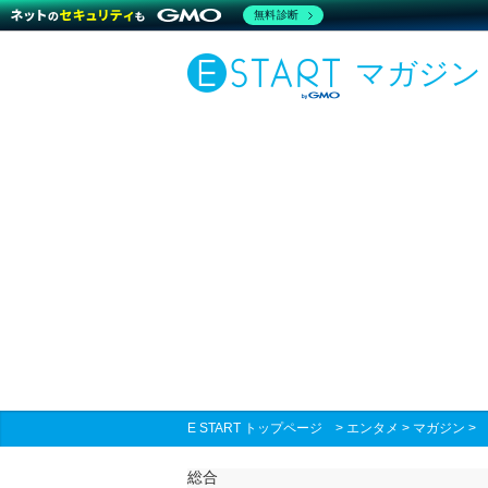
無料診断
マガジン
E START トップページ
>
エンタメ
>
マガジン
総合