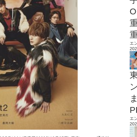
O
エ
202
エ
202