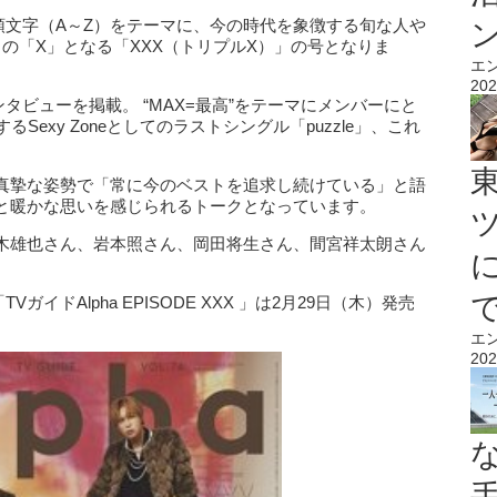
の頭文字（A～Z）をテーマに、今の時代を象徴する旬な人や
の「X」となる「XXX（トリプルX）」の号となりま
エ
202
インタビューを掲載。 “MAX=最高”をテーマにメンバーにと
Sexy Zoneとしてのラストシングル「puzzle」、これ
。
真摯な姿勢で「常に今のベストを追求し続けている」と語
と暖かな思いを感じられるトークとなっています。
木雄也さん、岩本照さん、岡田将生さん、間宮祥太朗さん
VガイドAlpha EPISODE XXX 」は2月29日（木）発売
エ
202