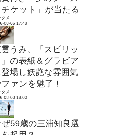
ンチケット」が当たる
ンタメ
6-08-05 17:48
東雲うみ、「スピリッ
ツ」の表紙＆グラビア
に登場し妖艶な雰囲気
でファンを魅了！
ンタメ
6-08-03 18:00
なぜ59歳の三浦知良選
手を起用？