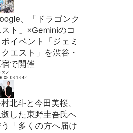
oogle、「ドラゴンク
スト」×Geminiのコ
ラボイベント「ジェミ
ニクエスト」を渋谷・
原宿で開催
ンタメ
6-08-03 18:42
松村北斗と今田美桜、
急逝した東野圭吾氏へ
誓う「多くの方へ届け