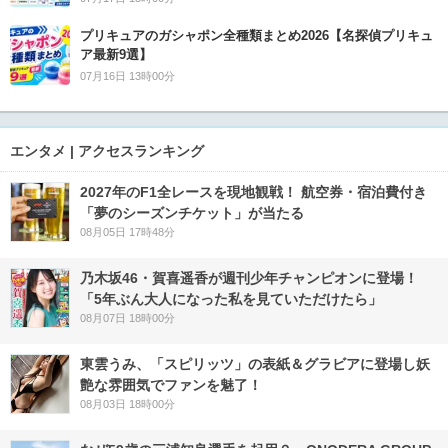
プリキュアのガシャポン全種類まとめ2026【名探偵プリキュ
ア最新9選】
07月16日 13時00分
エンタメ | アクセスランキング
2027年のF1全レースを現地観戦！ 航空券・宿泊費付き
「夢のシーズンチケット」が当たる
08月05日 17時48分
乃木坂46・賀喜遥香が週刊少年チャンピオンに登場！
「5年ぶん大人になった私を見ていただけたら」
08月07日 18時00分
東雲うみ、「スピリッツ」の表紙＆グラビアに登場し妖
艶な雰囲気でファンを魅了！
08月03日 18時00分