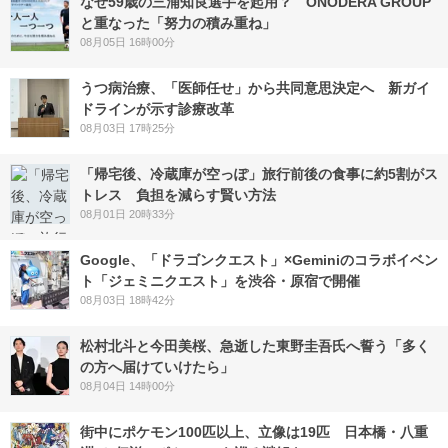
なぜ59歳の三浦知良選手を起用？ ONODERA GROUP
と重なった「努力の積み重ね」
08月05日 16時00分
うつ病治療、「医師任せ」から共同意思決定へ 新ガイ
ドラインが示す診療改革
08月03日 17時25分
「帰宅後、冷蔵庫が空っぽ」旅行前後の食事に約5割がス
トレス 負担を減らす賢い方法
08月01日 20時33分
Google、「ドラゴンクエスト」×Geminiのコラボイベン
ト「ジェミニクエスト」を渋谷・原宿で開催
08月03日 18時42分
松村北斗と今田美桜、急逝した東野圭吾氏へ誓う「多く
の方へ届けていけたら」
08月04日 14時00分
街中にポケモン100匹以上、立像は19匹 日本橋・八重