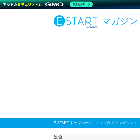
無料診断
マガジン
E START トップページ
>
エンタメ
>
マガジン
総合