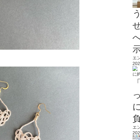
エ
202
エ
202