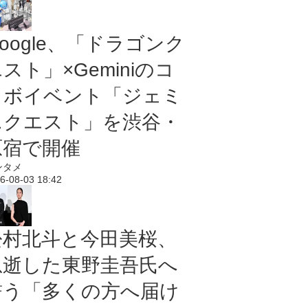
oogle、「ドラゴンク
スト」×Geminiのコ
ラボイベント「ジェミ
ニクエスト」を渋谷・
原宿で開催
ンタメ
6-08-03 18:42
松村北斗と今田美桜、
急逝した東野圭吾氏へ
誓う「多くの方へ届け