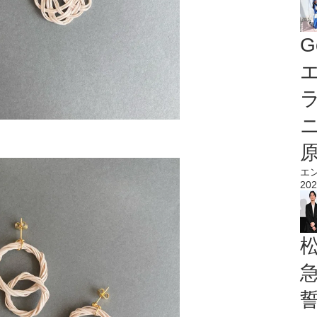
G
エ
エ
202