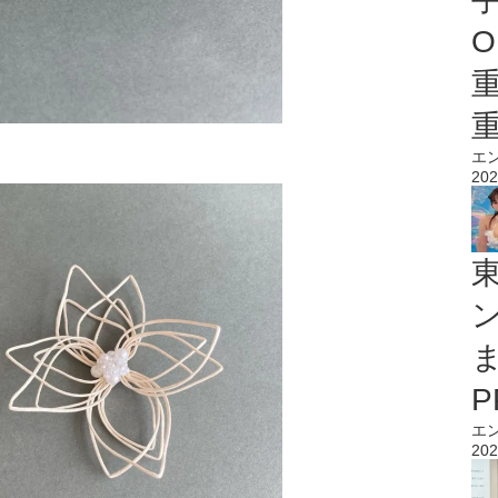
O
エ
202
エ
202