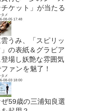
ンチケット」が当たる
ンタメ
6-08-05 17:48
東雲うみ、「スピリッ
ツ」の表紙＆グラビア
に登場し妖艶な雰囲気
でファンを魅了！
ンタメ
6-08-03 18:00
なぜ59歳の三浦知良選
手を起用？