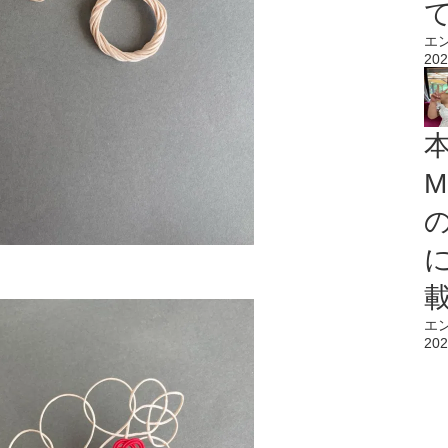
エ
202
M
エ
202