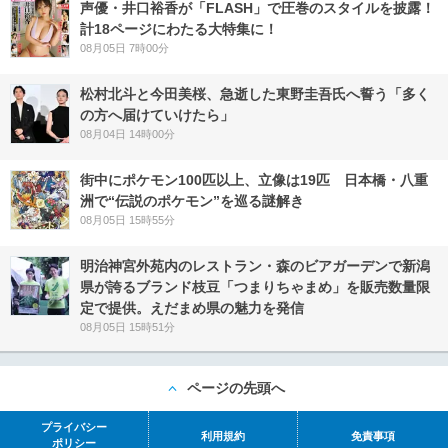
声優・井口裕香が「FLASH」で圧巻のスタイルを披露！
計18ページにわたる大特集に！
08月05日 7時00分
松村北斗と今田美桜、急逝した東野圭吾氏へ誓う「多く
の方へ届けていけたら」
08月04日 14時00分
街中にポケモン100匹以上、立像は19匹 日本橋・八重
洲で“伝説のポケモン”を巡る謎解き
08月05日 15時55分
明治神宮外苑内のレストラン・森のビアガーデンで新潟
県が誇るブランド枝豆「つまりちゃまめ」を販売数量限
定で提供。えだまめ県の魅力を発信
08月05日 15時51分
ページの先頭へ
プライバシー
利用規約
免責事項
ポリシー