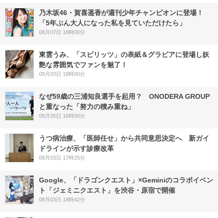
乃木坂46・賀喜遥香が週刊少年チャンピオンに登場！
「5年ぶん大人になった私を見ていただけたら」
08月07日 18時00分
東雲うみ、「スピリッツ」の表紙＆グラビアに登場し妖
艶な雰囲気でファンを魅了！
08月03日 18時00分
なぜ59歳の三浦知良選手を起用？ ONODERA GROUP
と重なった「努力の積み重ね」
08月05日 16時00分
うつ病治療、「医師任せ」から共同意思決定へ 新ガイ
ドラインが示す診療改革
08月03日 17時25分
Google、「ドラゴンクエスト」×Geminiのコラボイベン
ト「ジェミニクエスト」を渋谷・原宿で開催
08月03日 18時42分