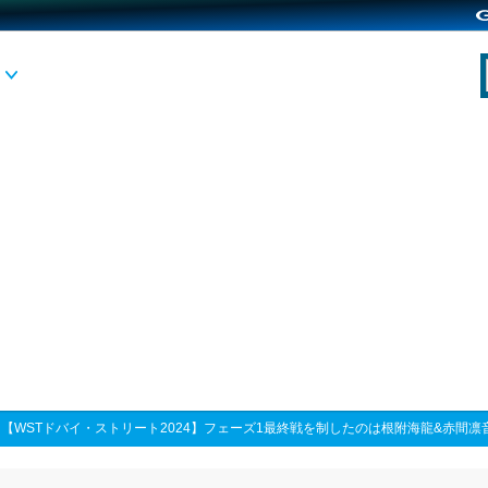
>
【WSTドバイ・ストリート2024】フェーズ1最終戦を制したのは根附海龍&赤間