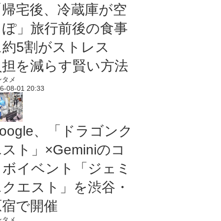
「帰宅後、冷蔵庫が空
っぽ」旅行前後の食事
に約5割がストレス
負担を減らす賢い方法
ンタメ
6-08-01 20:33
oogle、「ドラゴンク
スト」×Geminiのコ
ラボイベント「ジェミ
ニクエスト」を渋谷・
原宿で開催
ンタメ