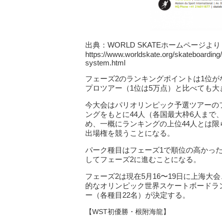
出典：WORLD SKATEホームページより
https://www.worldskate.org/skateboarding/
system.html
フェーズ2のランキングポイントは1位がなん
プロツアー（1位は5万点）と比べても大
今大会はパリオリンピック予選ツアーの
ングをもとに44人（各国最大枠6人ま
め、一概にランキングの上位44人とは
出場権を競うことになる。
パーク種目はフェーズ1で順位の高かっ
してフェーズ2に進むことになる。
フェーズ2は現在5月16〜19日に上海大
的なオリンピック世界スケートボードラ
ー（各種目22名）が決定する。
【WST初優勝・根附海龍】