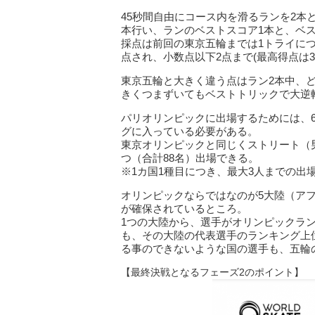
45秒間自由にコース内を滑るランを2本
本行い、ランのベストスコア1本と、ベ
採点は前回の東京五輪までは1トライにつ
点され、小数点以下2点まで(最高得点は30
東京五輪と大きく違う点はラン2本中、
きくつまずいてもベストトリックで大逆
パリオリンピックに出場するためには、
グに入っている必要がある。
東京オリンピックと同じくストリート（
つ（合計88名）出場できる。
※1カ国1種目につき、最大3人までの出
オリンピックならではなのが5大陸（ア
が確保されているところ。
1つの大陸から、選手がオリンピックラ
も、その大陸の代表選手のランキング上
る事のできないような国の選手も、五輪
【最終決戦となるフェーズ2のポイント】