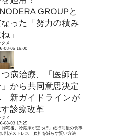
NODERA GROUPと
重なった「努力の積み
重ね」
ンタメ
6-08-05 16:00
うつ病治療、「医師任
せ」から共同意思決定
へ 新ガイドラインが
示す診療改革
ンタメ
6-08-03 17:25