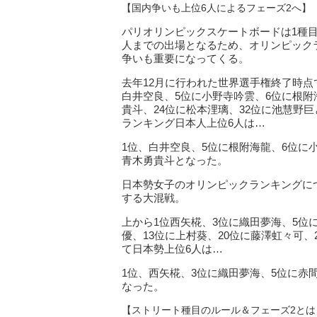
【国内争いも上位6人によるフェーズ2へ】
パリオリンピックスケートボードは1種目
人までの出場となるため、オリンピック
争いも重要になってくる。
去年12月に行われた世界選手権終了時
白井空良、5位に小野寺吟雲、6位に根附
貴斗、24位に松本浬璃、32位に池慧野
ランキング日本人上位6人は…
1位、白井空良、5位に根附海龍、6位に
青木勇貴斗となった。
日本勢女子のオリンピックランキングに
する大混戦。
上から1位西矢椛、3位に織田夢海、5位
優、13位に上村葵、20位に藤澤虹々可
て日本勢上位6人は…
1位、西矢椛、3位に織田夢海、5位に赤
なった。
【ストリート種目のルール＆フェーズ2とは