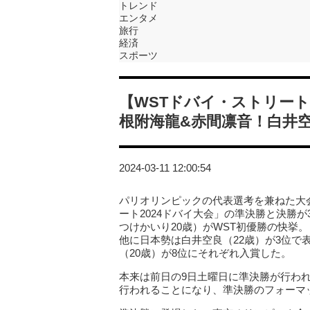
トレンド
エンタメ
旅行
経済
スポーツ
【WSTドバイ・ストリート
根附海龍&赤間凛音！白井
2024-03-11 12:00:54
パリオリンピックの代表選考を兼ねた大
ート2024ドバイ大会」の準決勝と決勝が
つけかいり20歳）がWST初優勝の快挙。
他に日本勢は白井空良（22歳）が3位で
（20歳）が8位にそれぞれ入賞した。
本来は前日の9日土曜日に準決勝が行わ
行われることになり、準決勝のフォーマ