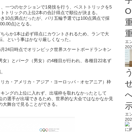
と、一つのセクションで1発技を行う、ベストトリックを5
O
ストトリックの上位2本の合計得点で順位が決まる。
き10点満点だったが、パリ五輪予選では100点満点で採
0.00点)となる。
どちらか1本は必ず得点にカウントされるため、ランで大
転、という事はかなり厳しくなった。
エ
202
6月24日時点でオリンピック世界スケートボードランキン
男女）とパーク（男女）の4種目が行われ、各種目22名ず
場。
フリカ・アメリカ・アジア・ヨーロッパ・オセアニア）枠
ンキングの上位に入れず、出場枠を取れなかったとして
位の選手が出場できるため、世界的な大会ではなかなか見
の大舞台で見ることができる。
エ
202