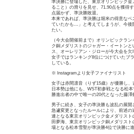
準決勝に登場した、東京オリンピック金
ること）の滑りを見せ、71.90点を獲得
点届かず、準決勝敗退。
本来であれば、準決勝は堀米の得意なベ
ていたかも…」と考えてしまうが、今後
たい。
（今大会開催前まで）オリンピックラン
ク銅メダリストのジャガー・イートンと
ス、オーレリアン・ジローが今大会を欠
女子ではランキング8位につけていたブ
している。
※ Instagramより女子ファイナリスト
女子は赤間凛音（りず15歳）が優勝し、
日本勢は他にも、WST初参戦となる松本
勝進出者の中で唯一の20代となった藤澤
男子に続き、女子の準決勝も波乱の展開
急遽変更となったルールにより、前述の
連となる東京オリンピック金メダリスト
田夢海、東京オリンピック銅メダリスト
場となる松本雪聖が準決勝4位で決勝に