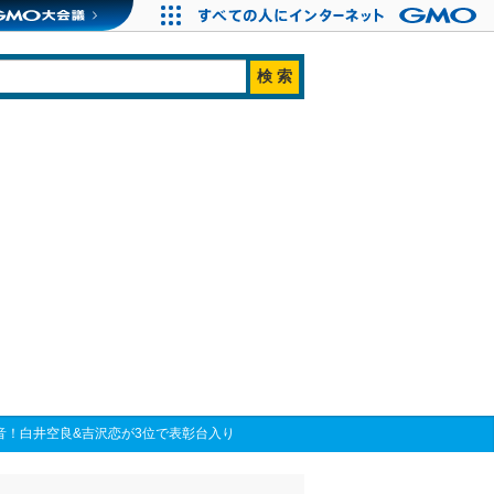
凛音！白井空良&吉沢恋が3位で表彰台入り