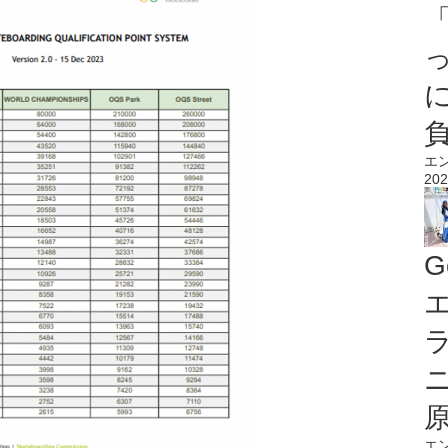
エ
202
G
エ
エ