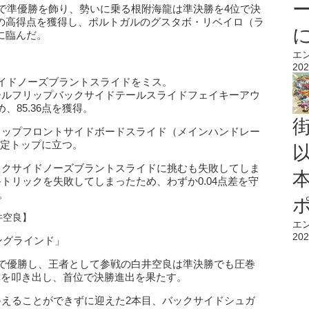
権で準優勝を飾り、勢いに乗る根附海龍は準決勝を4位で決
1点の高得点を獲得し、ポルトガルのグスタボ・リベイロ（ラ
クに臨んだ。
エ
202
サイドノーズブラントスライドをミス。
ールフリップバックサイドテールスライドフェイキーアウ
85.36点を獲得。
リップフロントサイドボードスライド（メインハンドレー
暫定トップに立つ。
ックサイドノーズブラントスライドに挑むも失敗してしま
トリックを失敗してしまったため、わずか0.04点差を守
。
井空良】
エ
202
ーングラインド」
権で優勝し、王者として参戦の白井空良は準決勝でも圧巻
点）を叩き出し、首位で決勝進出を果たす。
終えることができずに迎えた2本目、バックサイドシュガ