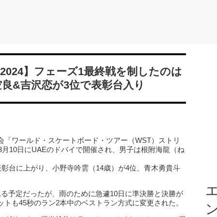
2024】フェーズ1最終戦を制したのは
空良&吉沢恋が3位で表彰台入り
会「ワールド・スケートボード・ツアー（WST）ストリ
3月10日にUAEのドバイで開催され、男子は根附海龍（ね
表彰台に上がり、小野寺吟雲（14歳）が4位、青木勇貴斗
エ
れる予定だったが、雨のために急遽10日に準決勝と決勝が
ットも45秒のラン2本中のベストラン方式に変更された。