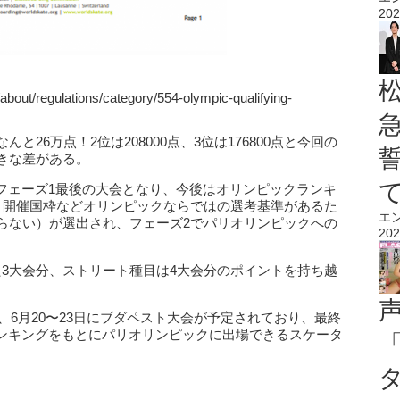
202
about/regulations/category/554-olympic-qualifying-
と26万点！2位は208000点、3位は176800点と今回の
きな差がある。
フェーズ1最後の大会となり、今後はオリンピックランキ
で、開催国枠などオリンピックならではの選考基準があるた
エ
限らない）が選出され、フェーズ2でパリオリンピックへの
202
た3大会分、ストリート種目は4大会分のポイントを持ち越
会、6月20〜23日にブダペスト大会が予定されており、最終
ンキングをもとにパリオリンピックに出場できるスケータ