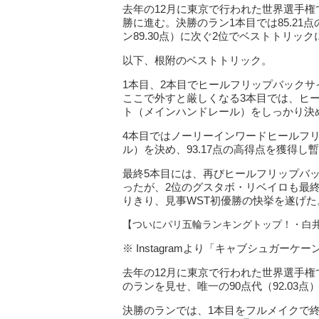
去年の12月に東京で行われた世界選手
勝に進む。決勝のラン1本目では85.2
ン89.30点）に次ぐ2位でベストトリッ
以下、根附のベストトリック。
1本目、2本目でヒールフリップバック
ここで外すと厳しくなる3本目では、ヒ
ト（メインハンドレール）をしっかり決め、
4本目ではノーリーインワードヒールフ
ル）を決め、93.17点の高得点を獲得し
最終5本目には、再びヒールフリップバ
ったが、2位のグスタボ・リベイロも最終
りきり、見事WST初優勝の快挙を遂げた
【ついにパリ五輪ランキングトップ！・白
※ Instagramより「キャブシュガーケ
去年の12月に東京で行われた世界選手
のランを見せ、唯一の90点代（92.03
決勝のランでは、1本目をフルメイクで