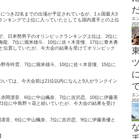
につき22名までの出場が予定されているが、1ヵ国最大3
エ
ランキングで上位に入っていたとしても国内選手との上位
202
点で、日本勢男子のオリンピックランキング上位は、2位に
海龍、7位に堀米雄斗、10位に佐々木音憧、17位に青木勇
巨と位置していたが、今大会の結果を受けてオリンピック
小野寺吟雲、7位に堀米雄斗、10位に佐々木音憧、15位に
ついては、今大会前は21位以内になんと9人がランクイン
エ
に赤間凛音、6位に中山楓奈、7位に吉沢恋、10位に伊藤美
202
、21位に中島野々花と続いていたが、今大会の結果を受け
間凛音、6位に中山楓奈、7位に吉沢恋、9位に伊藤美優と
】