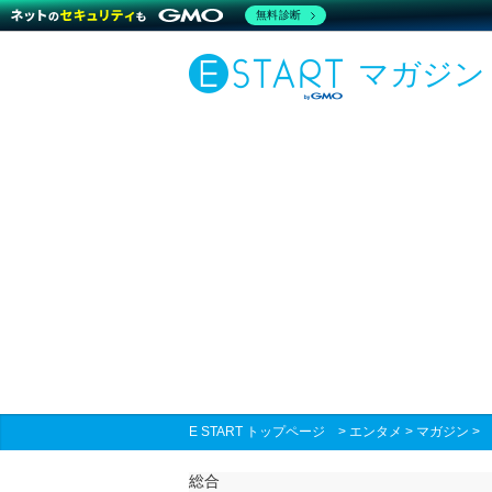
無料診断
マガジン
E START トップページ
>
エンタメ
>
マガジン
総合