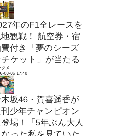
027年のF1全レースを
現地観戦！ 航空券・宿
泊費付き「夢のシーズ
ンチケット」が当たる
ンタメ
6-08-05 17:48
乃木坂46・賀喜遥香が
週刊少年チャンピオン
に登場！「5年ぶん大人
になった私を見ていた