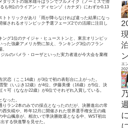
メダリストの堀米雄斗はランでフルメイク（ノーミスで滑
するも8位のライアン・ディセンゾ（カナダ）にわずか0.13
ストトリックがあり「雨が降らなければ違った結果になっ
2
開催されるオリンピック予選フェーズ2での活躍に注目し
キング1位のナイジャ・ヒューストンと、東京オリンピッ
いった強豪アメリカ勢に加え、ランキング3位のフラン
場。
ラジルのパメラ・ローザといった実力者達が今大会を棄権
エ
202
吉沢恋（ここ14歳）が3位で初の表彰台に上がった。
雪聖（いぶき12歳）が4位、伊藤美優（16歳）が5位、決
虹々可（ななか22歳）が6位でそれぞれ入賞している。
となった。
通りラン2本のみでの採点となったのだが、決勝進出の常
の西矢椛や、昨年12月に開催された世界選手権女王の織
の中山楓奈が、相次いで準決勝敗退となる中、WST初出
進出する快進撃を見せた。