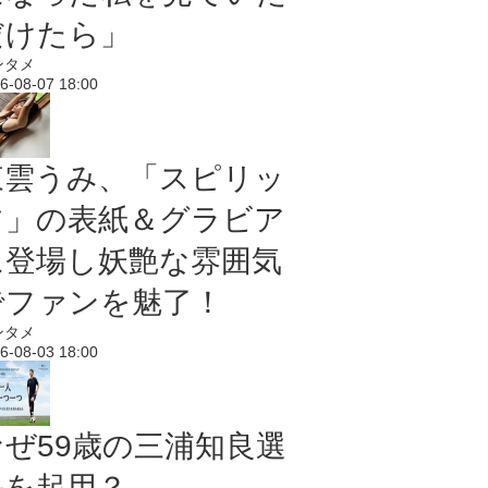
だけたら」
ンタメ
6-08-07 18:00
東雲うみ、「スピリッ
ツ」の表紙＆グラビア
に登場し妖艶な雰囲気
でファンを魅了！
ンタメ
6-08-03 18:00
なぜ59歳の三浦知良選
手を起用？