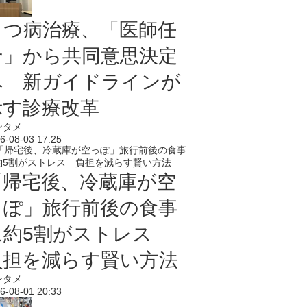
うつ病治療、「医師任
せ」から共同意思決定
へ 新ガイドラインが
示す診療改革
ンタメ
6-08-03 17:25
「帰宅後、冷蔵庫が空
っぽ」旅行前後の食事
に約5割がストレス
負担を減らす賢い方法
ンタメ
6-08-01 20:33