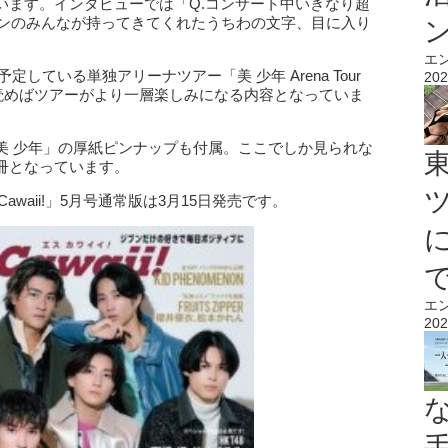
います。インタビューでは「Q.コンサート中いきなり超
ファンのみんなが持ってきてくれたうちわの文字、目に入り
エ
定している単独アリーナツアー「美 少年 Arena Tour
202
紹介。読めばツアーがより一層楽しみになる内容となっていま
美 少年」の厚紙ピンナップも付属。ここでしか見られな
冊となっています。
waii!」5月号通常版は3月15日発売です。
エ
202