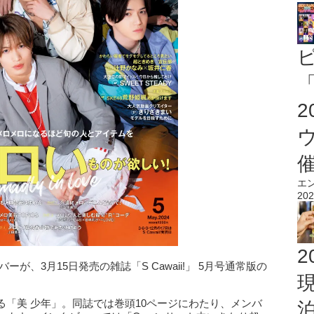
「
エ
202
2
が、3月15日発売の雑誌「S Cawaii!」 5月号通常版の
「美 少年」。同誌では巻頭10ページにわたり、メンバ