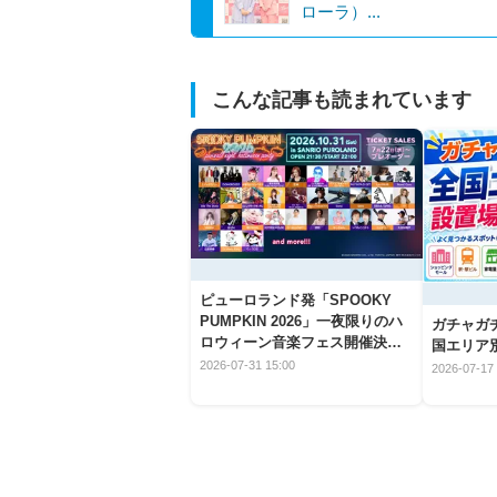
ローラ）...
こんな記事も読まれています
ピューロランド発「SPOOKY
PUMPKIN 2026」一夜限りのハ
ガチャガ
ロウィーン音楽フェス開催決
国エリア別
定！
2026-07-31 15:00
2026-07-17 