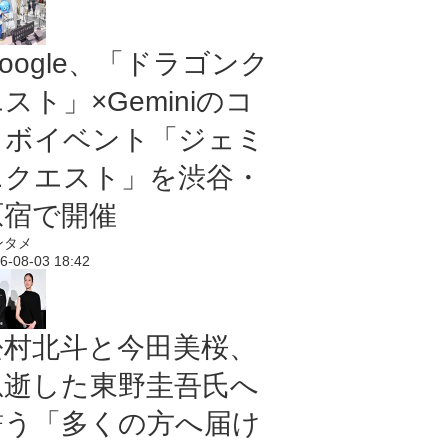
oogle、「ドラゴンク
スト」×Geminiのコ
ラボイベント「ジェミ
ニクエスト」を渋谷・
原宿で開催
ンタメ
6-08-03 18:42
松村北斗と今田美桜、
急逝した東野圭吾氏へ
誓う「多くの方へ届け