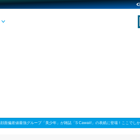
>
顔面偏差値最強グループ「美少年」が雑誌「S Cawaii!」の表紙に登場！ここで