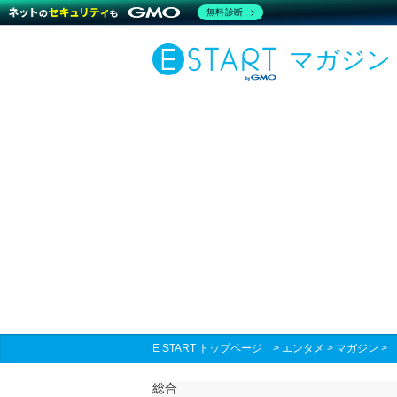
無料診断
マガジン
E START トップページ
>
エンタメ
>
マガジン
総合