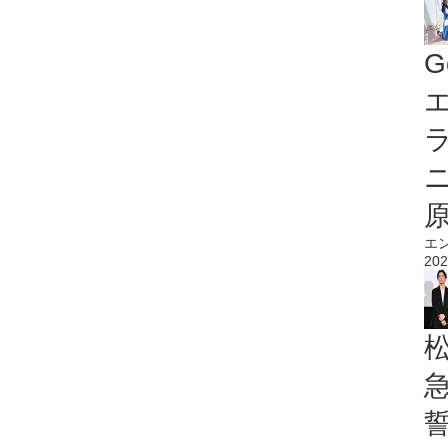
G
エ
エ
202