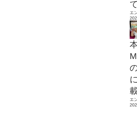
エ
202
M
エ
202