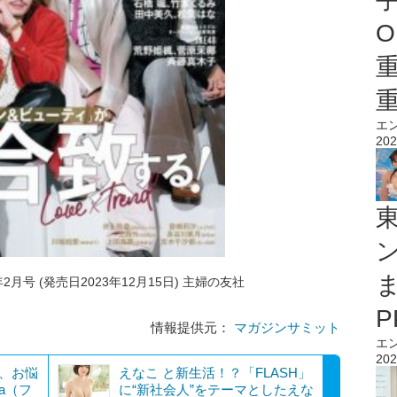
O
エ
202
2月号 (発売日2023年12月15日) 主婦の友社
情報提供元：
マガジンサミット
エ
202
り、お悩
えなこ と新生活！？「FLASH」
a（フ
に“新社会人”をテーマとしたえな