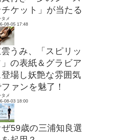
ンチケット」が当たる
ンタメ
6-08-05 17:48
東雲うみ、「スピリッ
ツ」の表紙＆グラビア
に登場し妖艶な雰囲気
でファンを魅了！
ンタメ
6-08-03 18:00
なぜ59歳の三浦知良選
手を起用？