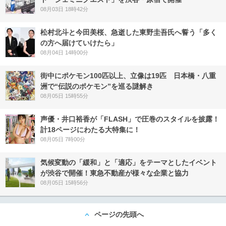
08月03日 18時42分
松村北斗と今田美桜、急逝した東野圭吾氏へ誓う「多く
の方へ届けていけたら」
08月04日 14時00分
街中にポケモン100匹以上、立像は19匹 日本橋・八重
洲で“伝説のポケモン”を巡る謎解き
08月05日 15時55分
声優・井口裕香が「FLASH」で圧巻のスタイルを披露！
計18ページにわたる大特集に！
08月05日 7時00分
気候変動の「緩和」と「適応」をテーマとしたイベント
が渋谷で開催！東急不動産が様々な企業と協力
08月05日 15時56分
ページの先頭へ