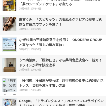
「夢のシーズンチケット」が当たる
08月05日 17時48分
東雲うみ、「スピリッツ」の表紙＆グラビアに登場し妖
艶な雰囲気でファンを魅了！
08月03日 18時00分
なぜ59歳の三浦知良選手を起用？ ONODERA GROUP
と重なった「努力の積み重ね」
08月05日 16時00分
うつ病治療、「医師任せ」から共同意思決定へ 新ガイ
ドラインが示す診療改革
08月03日 17時25分
「帰宅後、冷蔵庫が空っぽ」旅行前後の食事に約5割がス
トレス 負担を減らす賢い方法
08月01日 20時33分
Google、「ドラゴンクエスト」×Geminiのコラボイベン
ト「ジェミニクエスト」を渋谷・原宿で開催