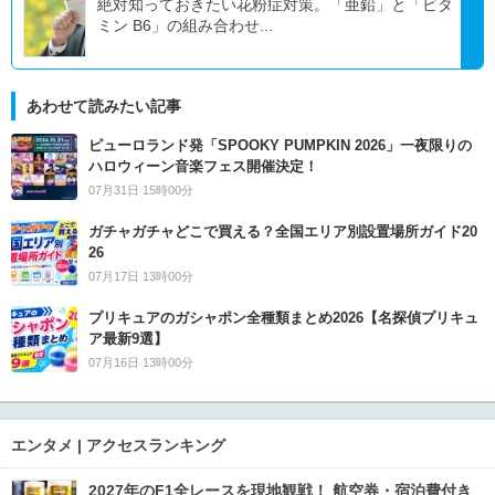
絶対知っておきたい花粉症対策。「亜鉛」と「ビタ
ミン B6」の組み合わせ...
あわせて読みたい記事
ピューロランド発「SPOOKY PUMPKIN 2026」一夜限りの
ハロウィーン音楽フェス開催決定！
07月31日 15時00分
ガチャガチャどこで買える？全国エリア別設置場所ガイド20
26
07月17日 13時00分
プリキュアのガシャポン全種類まとめ2026【名探偵プリキュ
ア最新9選】
07月16日 13時00分
エンタメ | アクセスランキング
2027年のF1全レースを現地観戦！ 航空券・宿泊費付き