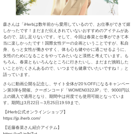
森さんは「iHerbは数年前から愛用しているので、お仕事ができて嬉
しかったです！まだまだ伝えきれていないおすすめのアイテムがあ
るので、話し足りないです。そして、今回は春菜と仕事ができて本
当に楽しかったです！国際女性デーの企画ということですが、私自
身、もっと女性が働きやすく、体も心も健やかに過ごせるように、
女性のためになることをやってみたいなと漠然と考えています。も
ちろん、春菜ともいろんなところに行きたいし、まだまだ挑戦した
いことがたくさんあるので、いつまでも健康でいたいですね！」と
語っています。
さらに動画公開を記念し、サイト全体が20％OFFになるキャンペー
ン第3弾を開催。クーポンコード「WOMEN0322JP」で、9000円以
上の購入で適用となり、期間中は何度でも使用可能となっていま
す。期間は3月22日～3月25日19:59まで。
【iHerb公式オンラインショップ】
https://jp.iherb.com/
【近藤春菜さん紹介アイテム】
https://ur0.jp/bjTut