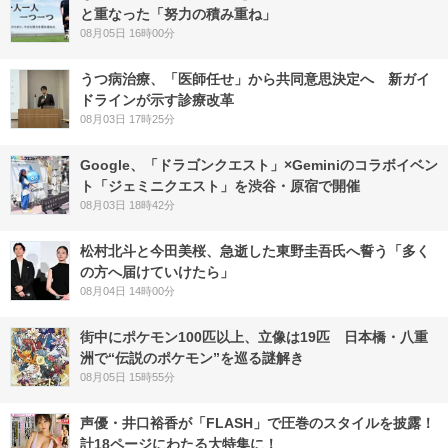
と重なった「努力の積み重ね」
08月05日 16時00分
うつ病治療、「医師任せ」から共同意思決定へ 新ガイ
ドラインが示す診療改革
08月03日 17時25分
Google、「ドラゴンクエスト」×Geminiのコラボイベン
ト「ジェミニクエスト」を渋谷・原宿で開催
08月03日 18時42分
松村北斗と今田美桜、急逝した東野圭吾氏へ誓う「多く
の方へ届けていけたら」
08月04日 14時00分
街中にポケモン100匹以上、立像は19匹 日本橋・八重
洲で“伝説のポケモン”を巡る謎解き
08月05日 15時55分
声優・井口裕香が「FLASH」で圧巻のスタイルを披露！
計18ページにわたる大特集に！