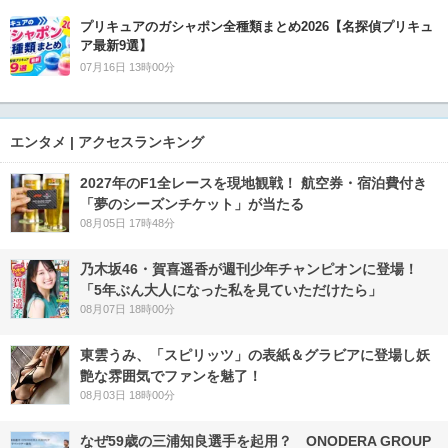
プリキュアのガシャポン全種類まとめ2026【名探偵プリキュ
ア最新9選】
07月16日 13時00分
エンタメ | アクセスランキング
2027年のF1全レースを現地観戦！ 航空券・宿泊費付き
「夢のシーズンチケット」が当たる
08月05日 17時48分
乃木坂46・賀喜遥香が週刊少年チャンピオンに登場！
「5年ぶん大人になった私を見ていただけたら」
08月07日 18時00分
東雲うみ、「スピリッツ」の表紙＆グラビアに登場し妖
艶な雰囲気でファンを魅了！
08月03日 18時00分
なぜ59歳の三浦知良選手を起用？ ONODERA GROUP