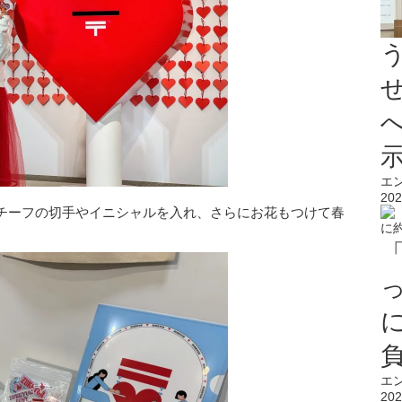
エ
202
チーフの切手やイニシャルを入れ、さらにお花もつけて春
エ
202