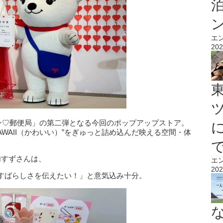
エ
202
ュン♡郵便局」の第二弾となる今回のポップアップストア。
WAII（かわいい）”をぎゅっと詰め込んだ映える空間・体
内すずさんは、
エ
202
すばらしさを伝えたい！」と意気込み十分。