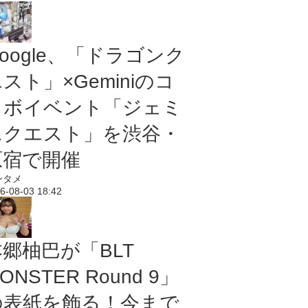
oogle、「ドラゴンク
スト」×Geminiのコ
ラボイベント「ジェミ
ニクエスト」を渋谷・
原宿で開催
ンタメ
6-08-03 18:42
本郷柚巴が「BLT
ONSTER Round 9」
の表紙を飾る！今まで