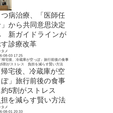
うつ病治療、「医師任
せ」から共同意思決定
へ 新ガイドラインが
示す診療改革
ンタメ
6-08-03 17:25
「帰宅後、冷蔵庫が空
っぽ」旅行前後の食事
に約5割がストレス
負担を減らす賢い方法
ンタメ
6-08-01 20:33