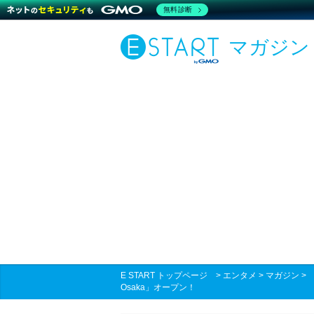
無料診断
マガジン
E START トップページ
>
エンタメ
>
マガジン
Osaka」オープン！