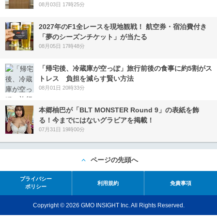
08月03日 17時25分
2027年のF1全レースを現地観戦！ 航空券・宿泊費付き
「夢のシーズンチケット」が当たる
08月05日 17時48分
「帰宅後、冷蔵庫が空っぽ」旅行前後の食事に約5割がス
トレス 負担を減らす賢い方法
08月01日 20時33分
本郷柚巴が「BLT MONSTER Round 9」の表紙を飾
る！今までにはないグラビアを掲載！
07月31日 19時00分
ページの先頭へ
プライバシー
利用規約
免責事項
ポリシー
Copyright © 2026 GMO INSIGHT Inc. All Rights Reserved.