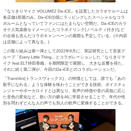
『なりきりマイク VOLUME2 Da-iCE』を設置したカラオケルームは
各店舗1部屋のみ。Da-iCE仕様にラッピングしたスペシャルなコラ
ボルームとなっていてファンにはたまらない空間だ。Da-iCEのカラ
オケ人気楽曲をイメージしたコラボドリンク(ノベルティ付き)など
の企画も含んだコラボキャンペーンの展開も予定している。(※内容
は店舗によって異なる。)
この取り組みは第一弾として2022年8月に、実証研究として音楽グ
ループ「Every Little Thing」とコラボレーションした「なりきりマ
イク feat.ELT持田香織」を期間限定で展開し、大きな反響を得た。
それに続く第二弾が、今回のDa-iCEとのコラボレーションだ。
「TransVox(トランスヴォックス)」の特徴としては、誰でも「あの
歌手になれる」ような体験を味わうことができる技術。ボイスチェ
ンジャーやボーカロイドとは異なり、歌声の特徴や音の高低に応じ
た音色の変化など、歌い方の癖をAIに学習させることで、年代や性
別を問わずどんな人の声でも別人の歌声に変換することができる。