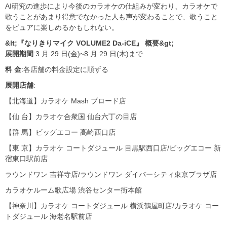
AI研究の進歩により今後のカラオケの仕組みが変わり、カラオケで
歌うことがあまり得意でなかった人も声が変わることで、歌うこと
をピュアに楽しめるかもしれない。
&lt;『なりきりマイク VOLUME2 Da-iCE』 概要&gt;
展開期間
:3 月 29 日(金)~8 月 29 日(木)まで
料 金
:各店舗の料金設定に順ずる
展開店舗
:
【北海道】カラオケ Mash ブロード店
【仙 台】カラオケ合衆国 仙台六丁の目店
【群 馬】ビッグエコー 髙崎西口店
【東 京】カラオケ コートダジュール 目黒駅西口店/ビッグエコー 新
宿東口駅前店
ラウンドワン 吉祥寺店/ラウンドワン ダイバーシティ東京プラザ店
カラオケルーム歌広場 渋谷センター街本館
【神奈川】カラオケ コートダジュール 横浜鶴屋町店/カラオケ コー
トダジュール 海老名駅前店