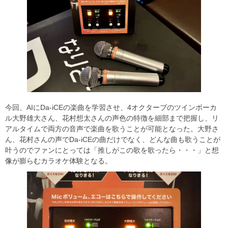
今回、AIにDa-iCEの楽曲を学習させ、4オクターブのツインボーカ
ル大野雄大さん、花村想太さんの声色の特徴を細部まで把握し、リ
アルタイムで両方の音声で楽曲を歌うことが可能となった。大野さ
ん、花村さんの声でDa-iCEの曲だけでなく、どんな曲も歌うことが
叶うのでファンにとっては「推しがこの歌を歌ったら・・・」と想
像が膨らむカラオケ体験となる。