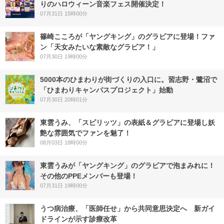
りのハロウィーン音楽フェス開催決定！
07月31日 15時00分
篠崎こころが「ヤングキング」のグラビアに登場！ファ
ン「天女みたいな素敵なグラビア！」
07月30日 19時00分
5000本のひまわりが街づくりの入口に。習志野・鷺沼で
「ひまわりキャンパスプロジェクト」始動
07月30日 20時01分
東雲うみ、「スピリッツ」の表紙＆グラビアに登場し妖
艶な雰囲気でファンを魅了！
08月03日 18時00分
東雲うみが「ヤングキング」のグラビアで泡まみれに！
その他のPPEメンバーも登場！
07月31日 19時00分
うつ病治療、「医師任せ」から共同意思決定へ 新ガイ
ドラインが示す診療改革