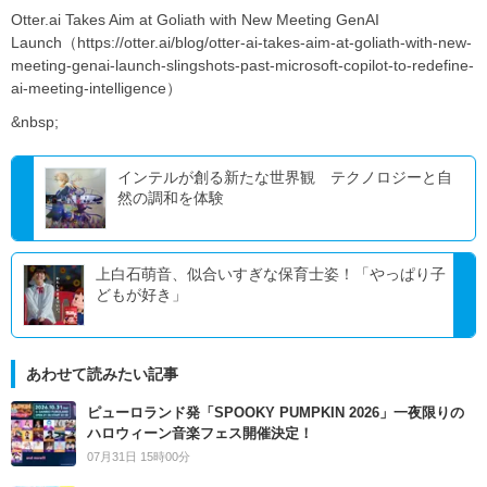
Otter.ai Takes Aim at Goliath with New Meeting GenAI
Launch（https://otter.ai/blog/otter-ai-takes-aim-at-goliath-with-new-
meeting-genai-launch-slingshots-past-microsoft-copilot-to-redefine-
ai-meeting-intelligence）
&nbsp;
インテルが創る新たな世界観 テクノロジーと自
然の調和を体験
上白石萌音、似合いすぎな保育士姿！「やっぱり子
どもが好き」
あわせて読みたい記事
ピューロランド発「SPOOKY PUMPKIN 2026」一夜限りの
ハロウィーン音楽フェス開催決定！
07月31日 15時00分