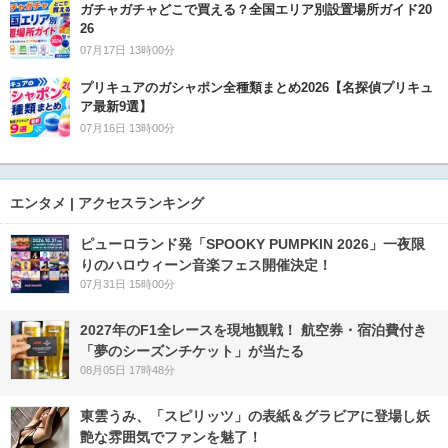
ガチャガチャどこで買える？全国エリア別設置場所ガイド20
26
07月17日 13時00分
プリキュアのガシャポン全種類まとめ2026【名探偵プリキュ
ア最新9選】
07月16日 13時00分
エンタメ | アクセスランキング
ピューロランド発「SPOOKY PUMPKIN 2026」一夜限
りのハロウィーン音楽フェス開催決定！
07月31日 15時00分
2027年のF1全レースを現地観戦！ 航空券・宿泊費付き
「夢のシーズンチケット」が当たる
08月05日 17時48分
東雲うみ、「スピリッツ」の表紙＆グラビアに登場し妖
艶な雰囲気でファンを魅了！