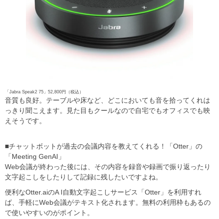
「Jabra Speak2 75」52,800円（税込）
音質も良好。テーブルや床など、どこにおいても音を拾ってくれは
っきり聞こえます。見た目もクールなので自宅でもオフィスでも映
えそうです。
■チャットボットが過去の会議内容を教えてくれる！「Otter」の
「Meeting GenAI」
Web会議が終わった後には、その内容を録音や録画で振り返ったり
文字起こしをしたりして記録に残したいですよね。
便利なOtter.aiのA I自動文字起こしサービス「Otter」を利用すれ
ば、手軽にWeb会議がテキスト化されます。無料の利用枠もあるの
で使いやすいのがポイント。