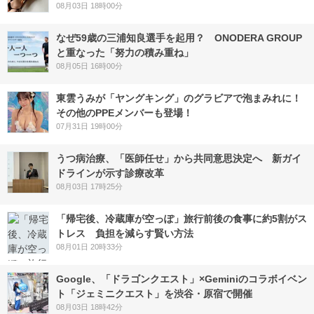
08月03日 18時00分
なぜ59歳の三浦知良選手を起用？ ONODERA GROUP
と重なった「努力の積み重ね」
08月05日 16時00分
東雲うみが「ヤングキング」のグラビアで泡まみれに！
その他のPPEメンバーも登場！
07月31日 19時00分
うつ病治療、「医師任せ」から共同意思決定へ 新ガイ
ドラインが示す診療改革
08月03日 17時25分
「帰宅後、冷蔵庫が空っぽ」旅行前後の食事に約5割がス
トレス 負担を減らす賢い方法
08月01日 20時33分
Google、「ドラゴンクエスト」×Geminiのコラボイベン
ト「ジェミニクエスト」を渋谷・原宿で開催
08月03日 18時42分