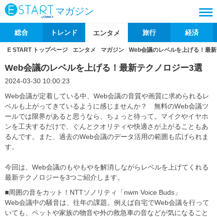
マガジン
総合
トレンド
旅行
経済
エンタメ
E START トップページ
エンタメ
マガジン
Web会議のレベルを上げる！最新
Web会議のレベルを上げる！最新テクノロジー3選
2024-03-30 10:00:23
Web会議が定着している中、Web会議の音質や画質に求められるレ
ベルも上がってきているように感じませんか？ 無料のWeb会議ツ
ールでは限界があると思うなら、ちょっと待って。マイクやイヤホ
ンを工夫するだけで、ぐんとクオリティや快適さが上がることもあ
るんです。また、過去のWeb会議のデータ活用の範囲も広げられま
す。
今回は、Web会議のもやもやを解消しながらレベルを上げてくれる
最新テクノロジーを3つご紹介します。
■周囲の音をカット！NTTソノリティ「nwm Voice Buds」
Web会議中の騒音は、往年の課題。例えば自宅でWeb会議を行って
いても、ペットや家族の物音や外の救急車の音などが気になること