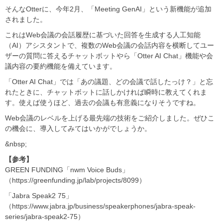
そんなOtterに、今年2月、「Meeting GenAI」という新機能が追加
されました。
これはWeb会議の会話履歴に基づいた回答を生成する人工知能
（AI）アシスタントで、複数のWeb会議の会話内容を横断してユー
ザーの質問に答えるチャットボットやら「Otter AI Chat」機能や会
議内容の要約機能を備えています。
「Otter AI Chat」では「あの議題、どの会議で話したっけ？」と忘
れたときに、チャットボットに話しかければ瞬時に教えてくれま
す。使えば使うほど、過去の会議も有意義になりそうですね。
Web会議のレベルを上げる最先端の技術をご紹介しました。ぜひこ
の機会に、導入してみてはいかがでしょうか。
&nbsp;
【参考】
GREEN FUNDING「nwm Voice Buds」
（https://greenfunding.jp/lab/projects/8099）
「Jabra Speak2 75」
（https://www.jabra.jp/business/speakerphones/jabra-speak-
series/jabra-speak2-75）