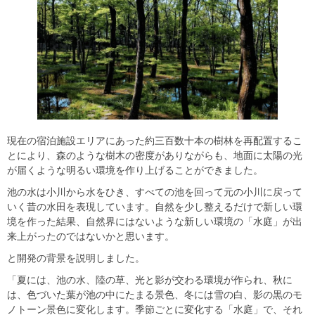
現在の宿泊施設エリアにあった約三百数十本の樹林を再配置するこ
とにより、森のような樹木の密度がありながらも、地面に太陽の光
が届くような明るい環境を作り上げることができました。
池の水は小川から水をひき、すべての池を回って元の小川に戻って
いく昔の水田を表現しています。自然を少し整えるだけで新しい環
境を作った結果、自然界にはないような新しい環境の「水庭」が出
来上がったのではないかと思います。
と開発の背景を説明しました。
「夏には、池の水、陸の草、光と影が交わる環境が作られ、秋に
は、色づいた葉が池の中にたまる景色、冬には雪の白、影の黒のモ
ノトーン景色に変化します。季節ごとに変化する「水庭」で、それ