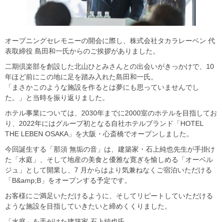
オープニングセレモニーの開会に際し、株式会社タカラレーベン 代
表取締役 島田和一氏からのご挨拶がありました。
二期倶楽部を創設した北山ひとみさんとの出会いがきっかけで、10
年ほど前にこの地に足を踏み入れた島田和一氏。
「まさかこのような施設を作るとは夢にも思っていませんでし
た。」と当時を振り返りました。
ホテル事業については、2030年までに2000室のホテルを目指してお
り、2022年にはグループ初となる自社ホテルブランド「HOTEL
THE LEBEN OSAKA」を大阪・心斎橋でオープンしました。
今回誕生する「那須 無垢の音」は、建築家・石上純也先生が手掛け
た「水庭」、そして地産の美食と優雅な寛ぎを愉しめる「オーベル
ジュ」として開業し、7 月からはより気兼ねなくご宿泊いただける
「B&amp;B」をオープンする予定です。
お客様にご満足いただけるように、そしてリピートしていただける
ような施設を目指していきたいと締めくくりました。
「水庭」を手がけた建築家 石上純也氏