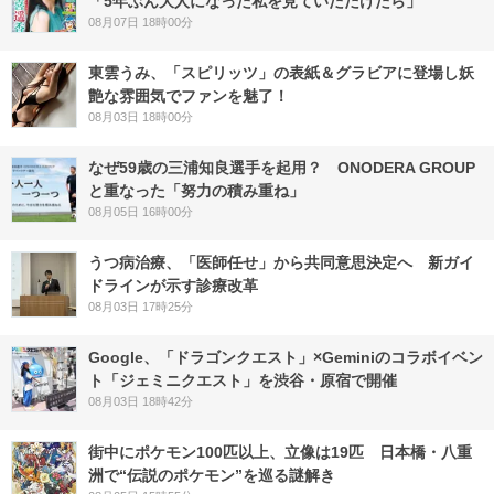
「5年ぶん大人になった私を見ていただけたら」
08月07日 18時00分
東雲うみ、「スピリッツ」の表紙＆グラビアに登場し妖
艶な雰囲気でファンを魅了！
08月03日 18時00分
なぜ59歳の三浦知良選手を起用？ ONODERA GROUP
と重なった「努力の積み重ね」
08月05日 16時00分
うつ病治療、「医師任せ」から共同意思決定へ 新ガイ
ドラインが示す診療改革
08月03日 17時25分
Google、「ドラゴンクエスト」×Geminiのコラボイベン
ト「ジェミニクエスト」を渋谷・原宿で開催
08月03日 18時42分
街中にポケモン100匹以上、立像は19匹 日本橋・八重
洲で“伝説のポケモン”を巡る謎解き