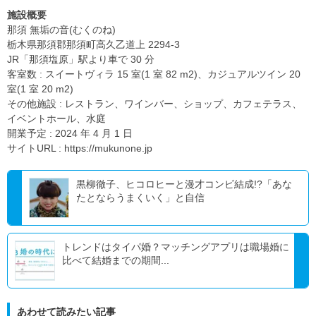
施設概要
那須 無垢の音(むくのね)
栃木県那須郡那須町高久乙道上 2294-3
JR「那須塩原」駅より車で 30 分
客室数 : スイートヴィラ 15 室(1 室 82 m2)、カジュアルツイン 20
室(1 室 20 m2)
その他施設 : レストラン、ワインバー、ショップ、カフェテラス、
イベントホール、水庭
開業予定 : 2024 年 4 月 1 日
サイトURL : https://mukunone.jp
黒柳徹子、ヒコロヒーと漫才コンビ結成!?「あな
たとならうまくいく」と自信
トレンドはタイパ婚？マッチングアプリは職場婚に
比べて結婚までの期間...
あわせて読みたい記事