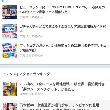
ピューロランド発「SPOOKY PUMPKIN 2026」一夜限りの
ハロウィーン音楽フェス開催決定！
07月31日 15時00分
ガチャガチャどこで買える？全国エリア別設置場所ガイド20
26
07月17日 13時00分
プリキュアのガシャポン全種類まとめ2026【名探偵プリキュ
ア最新9選】
07月16日 13時00分
エンタメ | アクセスランキング
2027年のF1全レースを現地観戦！ 航空券・宿泊費付き
「夢のシーズンチケット」が当たる
08月05日 17時48分
乃木坂46・賀喜遥香が週刊少年チャンピオンに登場！