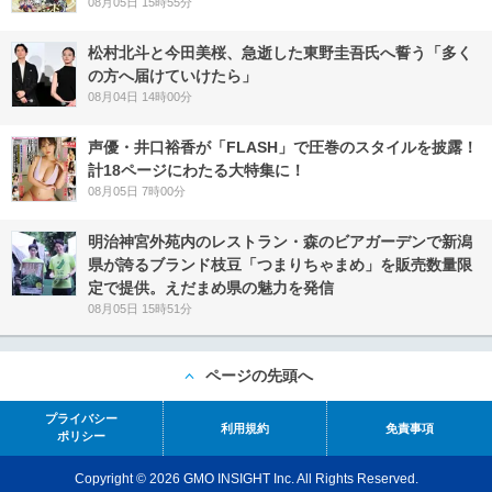
08月05日 15時55分
松村北斗と今田美桜、急逝した東野圭吾氏へ誓う「多く
の方へ届けていけたら」
08月04日 14時00分
声優・井口裕香が「FLASH」で圧巻のスタイルを披露！
計18ページにわたる大特集に！
08月05日 7時00分
明治神宮外苑内のレストラン・森のビアガーデンで新潟
県が誇るブランド枝豆「つまりちゃまめ」を販売数量限
定で提供。えだまめ県の魅力を発信
08月05日 15時51分
ページの先頭へ
プライバシー
利用規約
免責事項
ポリシー
Copyright © 2026 GMO INSIGHT Inc. All Rights Reserved.