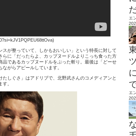
エ
202
f0?si=kJV1PQPEU68ttOva)
ンスが整っていて、しかもおいしい」という特長に対して
さらに「だったらよ、カップヌードルよりこっち食った方
商品であるカップヌードルをぶった斬り。最後は「どーせ
ちながらアピールしています。
けたしぐさ」はアドリブで、北野武さんのコメディアンと
ます。
エ
202