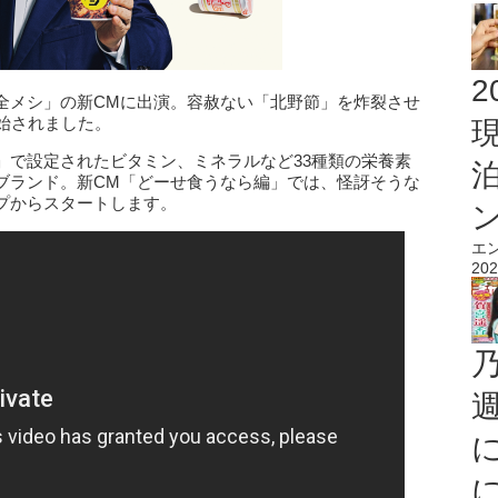
2
全メシ」の新CMに出演。容赦ない「北野節」を炸裂させ
始されました。
」で設定されたビタミン、ミネラルなど33種類の栄養素
ブランド。新CM「どーせ食うなら編」では、怪訝そうな
プからスタートします。
エ
202