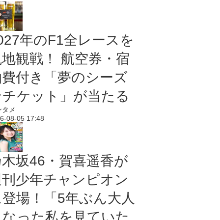
027年のF1全レースを
現地観戦！ 航空券・宿
泊費付き「夢のシーズ
ンチケット」が当たる
ンタメ
6-08-05 17:48
乃木坂46・賀喜遥香が
週刊少年チャンピオン
に登場！「5年ぶん大人
になった私を見ていた