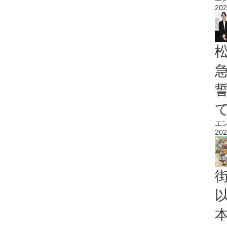
202
エ
202