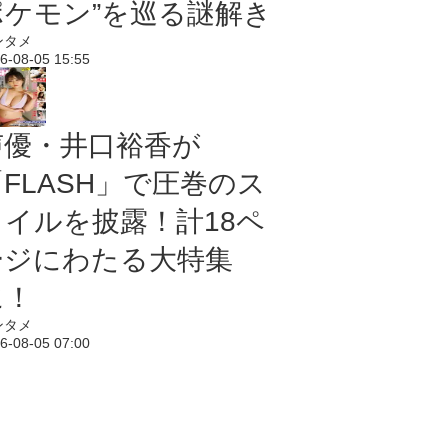
ポケモン”を巡る謎解き
ンタメ
6-08-05 15:55
声優・井口裕香が
「FLASH」で圧巻のス
タイルを披露！計18ペ
ージにわたる大特集
に！
ンタメ
6-08-05 07:00