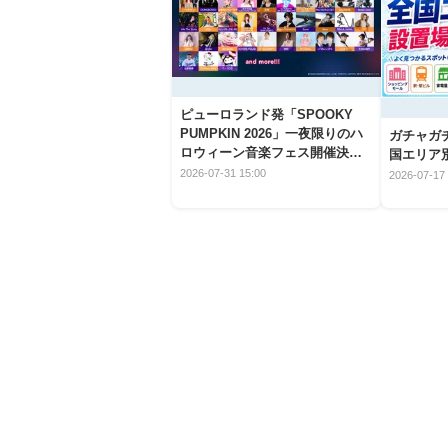
ピューロランド発「SPOOKY
PUMPKIN 2026」一夜限りのハ
ガチャガ
ロウィーン音楽フェス開催決
国エリア別
定！
2026-07-31 15:00
2026-07-17 