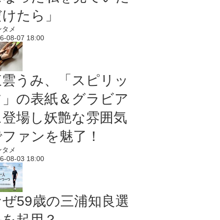
だけたら」
ンタメ
6-08-07 18:00
東雲うみ、「スピリッ
ツ」の表紙＆グラビア
に登場し妖艶な雰囲気
でファンを魅了！
ンタメ
6-08-03 18:00
なぜ59歳の三浦知良選
手を起用？