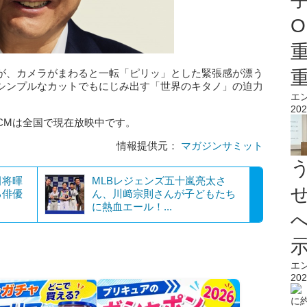
O
が、カメラがまわると一転「ピリッ」とした緊張感が漂う
シンプルなカットでもにじみ出す「世界のキタノ」の迫力
エ
202
CMは全国で現在放映中です。
情報提供元：
マガジンサミット
田将暉
MLBレジェンズ五十嵐亮太さ
る俳優
ん、川﨑宗則さんが子どもたち
に熱血エール！...
エ
202