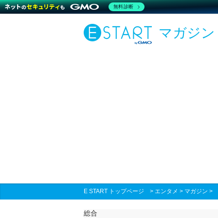
無料診断
マガジン
E START トップページ
>
エンタメ
>
マガジン
総合