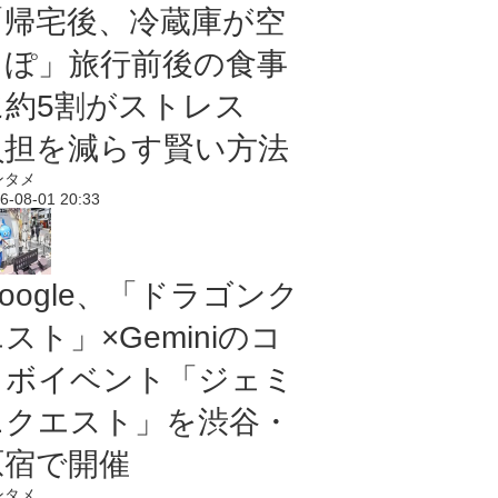
「帰宅後、冷蔵庫が空
っぽ」旅行前後の食事
に約5割がストレス
負担を減らす賢い方法
ンタメ
6-08-01 20:33
oogle、「ドラゴンク
スト」×Geminiのコ
ラボイベント「ジェミ
ニクエスト」を渋谷・
原宿で開催
ンタメ