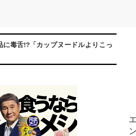
品に毒舌!?「カップヌードルよりこっ
エ