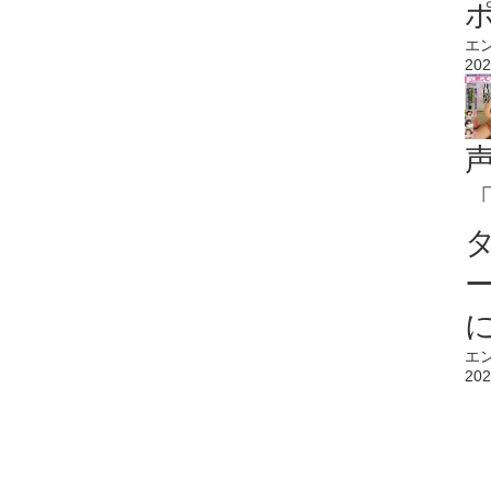
エ
202
エ
202