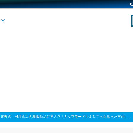
>
北野武、日清食品の看板商品に毒舌!?「カップヌードルよりこっち食った方が…」