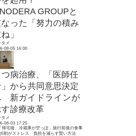
NODERA GROUPと
重なった「努力の積み
重ね」
ンタメ
6-08-05 16:00
うつ病治療、「医師任
せ」から共同意思決定
へ 新ガイドラインが
示す診療改革
ンタメ
6-08-03 17:25