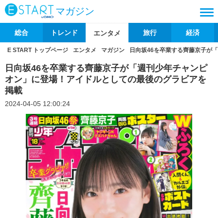
マガジン
総合
トレンド
旅行
経済
エンタメ
E START トップページ
エンタメ
マガジン
日向坂46を卒業する齊藤京子が
日向坂46を卒業する齊藤京子が「週刊少年チャンピ
オン」に登場！アイドルとしての最後のグラビアを
掲載
2024-04-05 12:00:24