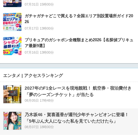
07月31日 15時00分
ガチャガチャどこで買える？全国エリア別設置場所ガイド20
26
07月17日 13時00分
プリキュアのガシャポン全種類まとめ2026【名探偵プリキュ
ア最新9選】
07月16日 13時00分
エンタメ | アクセスランキング
2027年のF1全レースを現地観戦！ 航空券・宿泊費付き
「夢のシーズンチケット」が当たる
08月05日 17時48分
乃木坂46・賀喜遥香が週刊少年チャンピオンに登場！
「5年ぶん大人になった私を見ていただけたら」
08月07日 18時00分