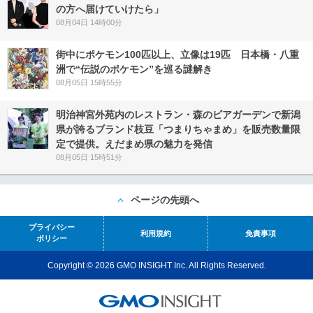
の方へ届けていけたら」
08月04日 14時00分
街中にポケモン100匹以上、立像は19匹 日本橋・八重
洲で“伝説のポケモン”を巡る謎解き
08月05日 15時55分
明治神宮外苑内のレストラン・森のビアガーデンで新潟
県が誇るブランド枝豆「つまりちゃまめ」を販売数量限
定で提供。えだまめ県の魅力を発信
08月05日 15時51分
ページの先頭へ
プライバシー
利用規約
免責事項
ポリシー
Copyright © 2026 GMO INSIGHT Inc. All Rights Reserved.