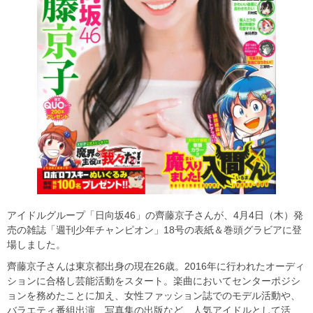
アイドルグループ「日向坂46」の齊藤京子さんが、4月4日（木）発
売の雑誌「週刊少年チャンピオン」18号の表紙＆巻頭グラビアに登
場しました。
齊藤京子さんは東京都出身の現在26歳。2016年に行われたオーディ
ションに合格し芸能活動をスタート。楽曲においてセンターポジシ
ョンを務めたことに加え、女性ファッション誌でのモデル活動や、
バラエティ番組出演、写真集の出版など、人気アイドルとして活