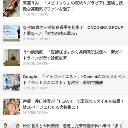
東雲うみ、「スピリッツ」の表紙＆グラビアに登場し妖
艶な雰囲気でファンを魅了！
08月03日 18時00分
なぜ59歳の三浦知良選手を起用？ ONODERA GROUP
と重なった「努力の積み重ね」
08月05日 16時00分
うつ病治療、「医師任せ」から共同意思決定へ 新ガイ
ドラインが示す診療改革
08月03日 17時25分
Google、「ドラゴンクエスト」×Geminiのコラボイベン
ト「ジェミニクエスト」を渋谷・原宿で開催
08月03日 18時42分
声優・井口裕香が「FLASH」で圧巻のスタイルを披露！
計18ページにわたる大特集に！
08月05日 7時00分
松村北斗と今田美桜、急逝した東野圭吾氏へ誓う「多く