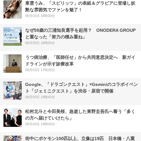
東雲うみ、「スピリッツ」の表紙＆グラビアに登場し妖
艶な雰囲気でファンを魅了！
08月03日 18時00分
なぜ59歳の三浦知良選手を起用？ ONODERA GROUP
と重なった「努力の積み重ね」
08月05日 16時00分
うつ病治療、「医師任せ」から共同意思決定へ 新ガイ
ドラインが示す診療改革
08月03日 17時25分
Google、「ドラゴンクエスト」×Geminiのコラボイベン
ト「ジェミニクエスト」を渋谷・原宿で開催
08月03日 18時42分
松村北斗と今田美桜、急逝した東野圭吾氏へ誓う「多く
の方へ届けていけたら」
08月04日 14時00分
街中にポケモン100匹以上、立像は19匹 日本橋・八重