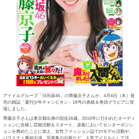
アイドルグループ「日向坂46」の齊藤京子さんが、4月4日（木）発
売の雑誌「週刊少年チャンピオン」18号の表紙＆巻頭グラビアに登
場しました。
齊藤京子さんは東京都出身の現在26歳。2016年に行われたオーディ
ションに合格し芸能活動をスタート。楽曲においてセンターポジシ
ョンを務めたことに加え、女性ファッション誌でのモデル活動や、
バラエティ番組出演、写真集の出版など、人気アイドルとして活