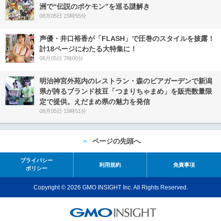
洲で“伝説のポケモン”を巡る謎解き
08月05日 15時55分
声優・井口裕香が「FLASH」で圧巻のスタイルを披露！
計18ページにわたる大特集に！
08月05日 7時00分
明治神宮外苑内のレストラン・森のビアガーデンで新潟
県が誇るブランド枝豆「つまりちゃまめ」を販売数量限
定で提供。えだまめ県の魅力を発信
08月05日 15時51分
ページの先頭へ
プライバシー
利用規約
免責事項
ポリシー
Copyright © 2026 GMO INSIGHT Inc. All Rights Reserved.