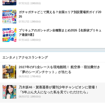
07月31日 15時00分
ガチャガチャどこで買える？全国エリア別設置場所ガイド20
26
07月17日 13時00分
プリキュアのガシャポン全種類まとめ2026【名探偵プリキュ
ア最新9選】
07月16日 13時00分
エンタメ | アクセスランキング
2027年のF1全レースを現地観戦！ 航空券・宿泊費付き
「夢のシーズンチケット」が当たる
08月05日 17時48分
乃木坂46・賀喜遥香が週刊少年チャンピオンに登場！
「5年ぶん大人になった私を見ていただけたら」
08月07日 18時00分