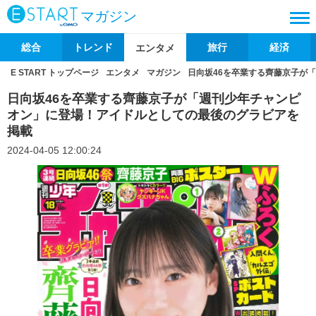
マガジン
総合
トレンド
旅行
経済
エンタメ
E START トップページ
エンタメ
マガジン
日向坂46を卒業する齊藤京子が
日向坂46を卒業する齊藤京子が「週刊少年チャンピ
オン」に登場！アイドルとしての最後のグラビアを
掲載
2024-04-05 12:00:24