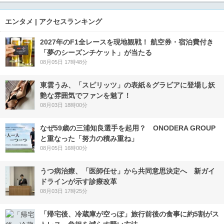
エンタメ | アクセスランキング
2027年のF1全レースを現地観戦！ 航空券・宿泊費付き
「夢のシーズンチケット」が当たる
08月05日 17時48分
東雲うみ、「スピリッツ」の表紙＆グラビアに登場し妖
艶な雰囲気でファンを魅了！
08月03日 18時00分
なぜ59歳の三浦知良選手を起用？ ONODERA GROUP
と重なった「努力の積み重ね」
08月05日 16時00分
うつ病治療、「医師任せ」から共同意思決定へ 新ガイ
ドラインが示す診療改革
08月03日 17時25分
「帰宅後、冷蔵庫が空っぽ」旅行前後の食事に約5割がス