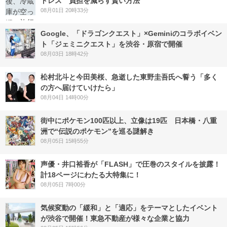
トレス 負担を減らす賢い方法
08月01日 20時33分
Google、「ドラゴンクエスト」×Geminiのコラボイベン
ト「ジェミニクエスト」を渋谷・原宿で開催
08月03日 18時42分
松村北斗と今田美桜、急逝した東野圭吾氏へ誓う「多く
の方へ届けていけたら」
08月04日 14時00分
街中にポケモン100匹以上、立像は19匹 日本橋・八重
洲で“伝説のポケモン”を巡る謎解き
08月05日 15時55分
声優・井口裕香が「FLASH」で圧巻のスタイルを披露！
計18ページにわたる大特集に！
08月05日 7時00分
気候変動の「緩和」と「適応」をテーマとしたイベント
が渋谷で開催！東急不動産が様々な企業と協力