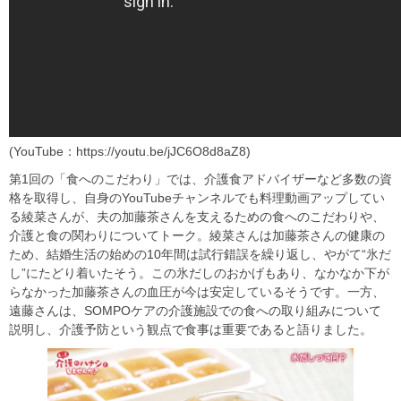
(YouTube：https://youtu.be/jJC6O8d8aZ8)
第1回の「食へのこだわり」では、介護食アドバイザーなど多数の資
格を取得し、自身のYouTubeチャンネルでも料理動画アップしてい
る綾菜さんが、夫の加藤茶さんを支えるための食へのこだわりや、
介護と食の関わりについてトーク。綾菜さんは加藤茶さんの健康の
ため、結婚生活の始めの10年間は試行錯誤を繰り返し、やがて“氷だ
し”にたどり着いたそう。この氷だしのおかげもあり、なかなか下が
らなかった加藤茶さんの血圧が今は安定しているそうです。一方、
遠藤さんは、SOMPOケアの介護施設での食への取り組みについて
説明し、介護予防という観点で食事は重要であると語りました。