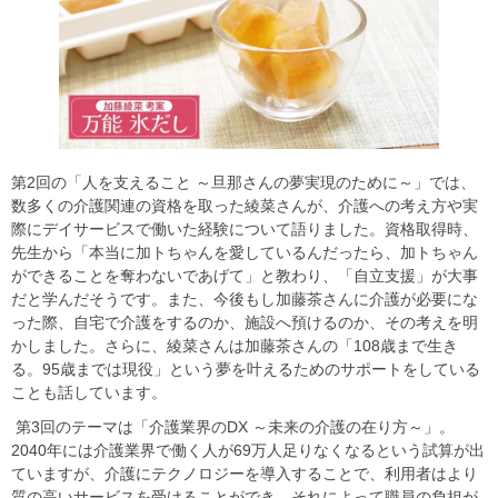
第2回の「人を支えること ～旦那さんの夢実現のために～」では、
数多くの介護関連の資格を取った綾菜さんが、介護への考え方や実
際にデイサービスで働いた経験について語りました。資格取得時、
先生から「本当に加トちゃんを愛しているんだったら、加トちゃん
ができることを奪わないであげて」と教わり、「自立支援」が大事
だと学んだそうです。また、今後もし加藤茶さんに介護が必要にな
った際、自宅で介護をするのか、施設へ預けるのか、その考えを明
かしました。さらに、綾菜さんは加藤茶さんの「108歳まで生き
る。95歳までは現役」という夢を叶えるためのサポートをしている
ことも話しています。
第3回のテーマは「介護業界のDX ～未来の介護の在り方～」。
2040年には介護業界で働く人が69万人足りなくなるという試算が出
ていますが、介護にテクノロジーを導入することで、利用者はより
質の高いサービスを受けることができ、それによって職員の負担が