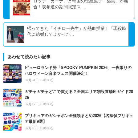
ロッテ「ガーナ」と韓国の伝統菓子「薬菓」が融
合！表参道の期間限定ス...
帰ってきた「イチロー先生」が熱血授業！「現役時
代に結婚してよかった...
あわせて読みたい記事
ピューロランド発「SPOOKY PUMPKIN 2026」一夜限りの
ハロウィーン音楽フェス開催決定！
07月31日 15時00分
ガチャガチャどこで買える？全国エリア別設置場所ガイド20
26
07月17日 13時00分
プリキュアのガシャポン全種類まとめ2026【名探偵プリキュ
ア最新9選】
07月16日 13時00分