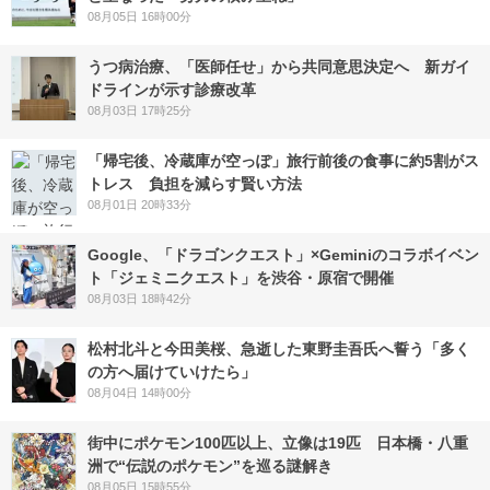
08月05日 16時00分
うつ病治療、「医師任せ」から共同意思決定へ 新ガイ
ドラインが示す診療改革
08月03日 17時25分
「帰宅後、冷蔵庫が空っぽ」旅行前後の食事に約5割がス
トレス 負担を減らす賢い方法
08月01日 20時33分
Google、「ドラゴンクエスト」×Geminiのコラボイベン
ト「ジェミニクエスト」を渋谷・原宿で開催
08月03日 18時42分
松村北斗と今田美桜、急逝した東野圭吾氏へ誓う「多く
の方へ届けていけたら」
08月04日 14時00分
街中にポケモン100匹以上、立像は19匹 日本橋・八重
洲で“伝説のポケモン”を巡る謎解き
08月05日 15時55分