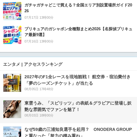
ガチャガチャどこで買える？全国エリア別設置場所ガイド20
26
07月17日 13時00分
プリキュアのガシャポン全種類まとめ2026【名探偵プリキュ
ア最新9選】
07月16日 13時00分
エンタメ | アクセスランキング
2027年のF1全レースを現地観戦！ 航空券・宿泊費付き
「夢のシーズンチケット」が当たる
08月05日 17時48分
東雲うみ、「スピリッツ」の表紙＆グラビアに登場し妖
艶な雰囲気でファンを魅了！
08月03日 18時00分
なぜ59歳の三浦知良選手を起用？ ONODERA GROUP
と重なった「努力の積み重ね」