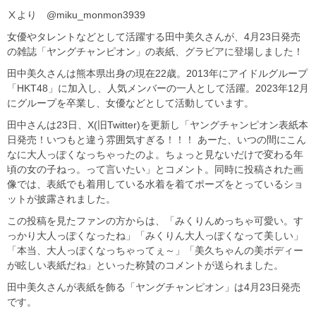
Ⅹより @miku_monmon3939
女優やタレントなどとして活躍する田中美久さんが、4月23日発売
の雑誌「ヤングチャンピオン」の表紙、グラビアに登場しました！
田中美久さんは熊本県出身の現在22歳。2013年にアイドルグループ
「HKT48」に加入し、人気メンバーの一人として活躍。2023年12月
にグループを卒業し、女優などとして活動しています。
田中さんは23日、X(旧Twitter)を更新し「ヤングチャンピオン表紙本
日発売！いつもと違う雰囲気すぎる！！！ あーた、いつの間にこん
なに大人っぽくなっちゃったのよ。ちょっと見ないだけで変わる年
頃の女の子ねっ。って言いたい」とコメント。同時に投稿された画
像では、表紙でも着用している水着を着てポーズをとっているショ
ットが披露されました。
この投稿を見たファンの方からは、「みくりんめっちゃ可愛い。す
っかり大人っぽくなったね」「みくりん大人っぽくなって美しい」
「本当、大人っぽくなっちゃってぇ～」「美久ちゃんの美ボディー
が眩しい表紙だね」といった称賛のコメントが送られました。
田中美久さんが表紙を飾る「ヤングチャンピオン」は4月23日発売
です。