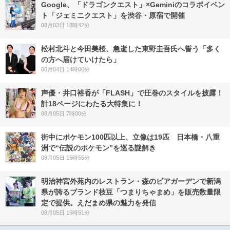
Google、「ドラゴンクエスト」×Geminiのコラボイベン
ト「ジェミニクエスト」を渋谷・原宿で開催
08月03日 18時42分
松村北斗と今田美桜、急逝した東野圭吾氏へ誓う「多く
の方へ届けていけたら」
08月04日 14時00分
声優・井口裕香が「FLASH」で圧巻のスタイルを披露！
計18ページにわたる大特集に！
08月05日 7時00分
街中にポケモン100匹以上、立像は19匹 日本橋・八重
洲で“伝説のポケモン”を巡る謎解き
08月05日 15時55分
明治神宮外苑内のレストラン・森のビアガーデンで新潟
県が誇るブランド枝豆「つまりちゃまめ」を販売数量限
定で提供。えだまめ県の魅力を発信
08月05日 15時51分