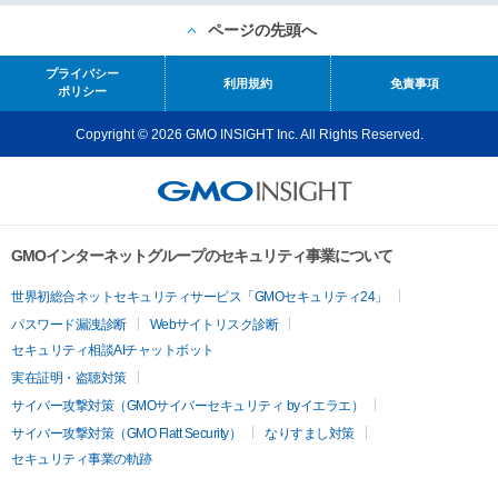
ページの先頭へ
プライバシー
利用規約
免責事項
ポリシー
Copyright © 2026 GMO INSIGHT Inc. All Rights Reserved.
GMOインターネットグループのセキュリティ事業について
世界初総合ネットセキュリティサービス「GMOセキュリティ24」
パスワード漏洩診断
Webサイトリスク診断
セキュリティ相談AIチャットボット
実在証明・盗聴対策
サイバー攻撃対策（GMOサイバーセキュリティ byイエラエ）
サイバー攻撃対策（GMO Flatt Security）
なりすまし対策
セキュリティ事業の軌跡