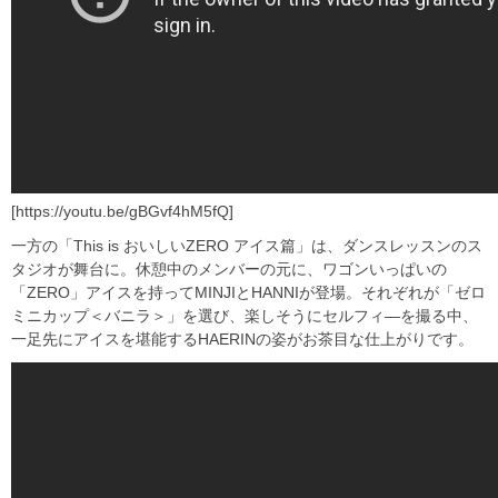
[https://youtu.be/gBGvf4hM5fQ]
一方の「This is おいしいZERO アイス篇」は、ダンスレッスンのス
タジオが舞台に。休憩中のメンバーの元に、ワゴンいっぱいの
「ZERO」アイスを持ってMINJIとHANNIが登場。それぞれが「ゼロ
ミニカップ＜バニラ＞」を選び、楽しそうにセルフィ―を撮る中、
一足先にアイスを堪能するHAERINの姿がお茶目な仕上がりです。