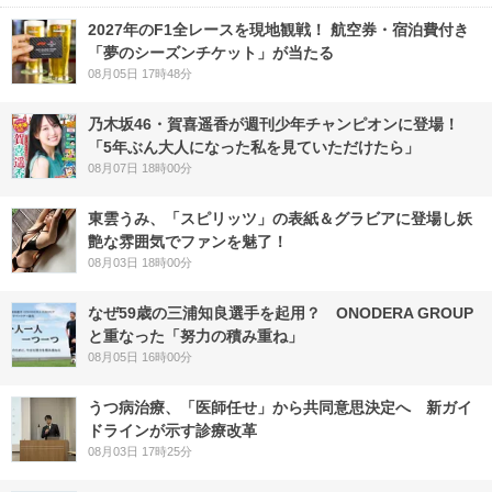
2027年のF1全レースを現地観戦！ 航空券・宿泊費付き
「夢のシーズンチケット」が当たる
08月05日 17時48分
乃木坂46・賀喜遥香が週刊少年チャンピオンに登場！
「5年ぶん大人になった私を見ていただけたら」
08月07日 18時00分
東雲うみ、「スピリッツ」の表紙＆グラビアに登場し妖
艶な雰囲気でファンを魅了！
08月03日 18時00分
なぜ59歳の三浦知良選手を起用？ ONODERA GROUP
と重なった「努力の積み重ね」
08月05日 16時00分
うつ病治療、「医師任せ」から共同意思決定へ 新ガイ
ドラインが示す診療改革
08月03日 17時25分