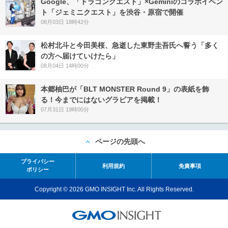
Google、「ドラゴンクエスト」×Geminiのコラボイベン
ト「ジェミニクエスト」を渋谷・原宿で開催
08月03日 18時42分
松村北斗と今田美桜、急逝した東野圭吾氏へ誓う「多く
の方へ届けていけたら」
08月04日 14時00分
本郷柚巴が「BLT MONSTER Round 9」の表紙を飾
る！今までにはないグラビアを掲載！
07月31日 19時00分
ページの先頭へ
プライバシー
利用規約
免責事項
ポリシー
Copyright © 2026 GMO INSIGHT Inc. All Rights Reserved.