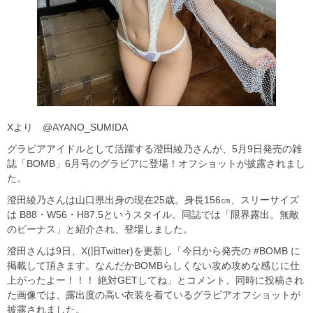
Xより @AYANO_SUMIDA
グラビアアイドルとして活躍する澄田綾乃さんが、5月9日発売の雑
誌「BOMB」6月号のグラビアに登場！オフショットが披露されまし
た。
澄田綾乃さんは山口県出身の現在25歳。身長156㎝、スリーサイズ
は B88・W56・H87.5というスタイル。同誌では「限界露出。無敵
のビーナス」と紹介され、登場しました。
澄田さんは9日、X(旧Twitter)を更新し「今日から発売の #BOMB に
掲載して頂きます。なんだかBOMBらしくない攻め攻めな感じに仕
上がったよー！！！ 絶対GETしてね」とコメント。同時に投稿され
た画像では、露出度の高い衣装を着ているグラビアオフショットが
披露されました。