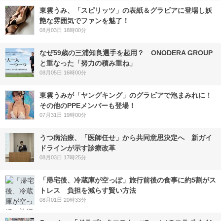
東雲うみ、「スピリッツ」の表紙＆グラビアに登場し妖
艶な雰囲気でファンを魅了！
08月03日 18時00分
なぜ59歳の三浦知良選手を起用？ ONODERA GROUP
と重なった「努力の積み重ね」
08月05日 16時00分
東雲うみが「ヤングキング」のグラビアで泡まみれに！
その他のPPEメンバーも登場！
07月31日 19時00分
うつ病治療、「医師任せ」から共同意思決定へ 新ガイ
ドラインが示す診療改革
08月03日 17時25分
「帰宅後、冷蔵庫が空っぽ」旅行前後の食事に約5割がス
トレス 負担を減らす賢い方法
08月01日 20時33分