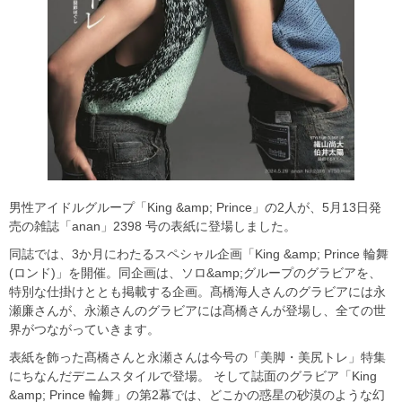
男性アイドルグループ「King &amp; Prince」の2人が、5月13日発
売の雑誌「anan」2398 号の表紙に登場しました。
同誌では、3か月にわたるスペシャル企画「King &amp; Prince 輪舞
(ロンド)」を開催。同企画は、ソロ&amp;グループのグラビアを、
特別な仕掛けととも掲載する企画。髙橋海人さんのグラビアには永
瀬廉さんが、永瀬さんのグラビアには髙橋さんが登場し、全ての世
界がつながっていきます。
表紙を飾った髙橋さんと永瀬さんは今号の「美脚・美尻トレ」特集
にちなんだデニムスタイルで登場。 そして誌面のグラビア「King
&amp; Prince 輪舞」の第2幕では、どこかの惑星の砂漠のような幻