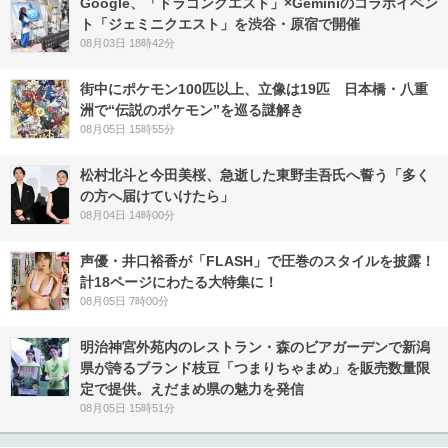
Google、「ドラゴンクエスト」×Geminiのコラボイベン
ト「ジェミニクエスト」を渋谷・原宿で開催
08月03日 18時42分
街中にポケモン100匹以上、立像は19匹 日本橋・八重
洲で“伝説のポケモン”を巡る謎解き
08月05日 15時55分
松村北斗と今田美桜、急逝した東野圭吾氏へ誓う「多く
の方へ届けていけたら」
08月04日 14時00分
声優・井口裕香が「FLASH」で圧巻のスタイルを披露！
計18ページにわたる大特集に！
08月05日 7時00分
明治神宮外苑内のレストラン・森のビアガーデンで新潟
県が誇るブランド枝豆「つまりちゃまめ」を販売数量限
定で提供。えだまめ県の魅力を発信
08月05日 15時51分