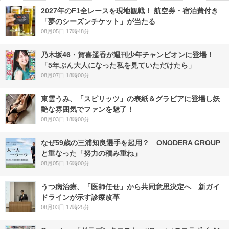
2027年のF1全レースを現地観戦！ 航空券・宿泊費付き
「夢のシーズンチケット」が当たる
08月05日 17時48分
乃木坂46・賀喜遥香が週刊少年チャンピオンに登場！
「5年ぶん大人になった私を見ていただけたら」
08月07日 18時00分
東雲うみ、「スピリッツ」の表紙＆グラビアに登場し妖
艶な雰囲気でファンを魅了！
08月03日 18時00分
なぜ59歳の三浦知良選手を起用？ ONODERA GROUP
と重なった「努力の積み重ね」
08月05日 16時00分
うつ病治療、「医師任せ」から共同意思決定へ 新ガイ
ドラインが示す診療改革
08月03日 17時25分