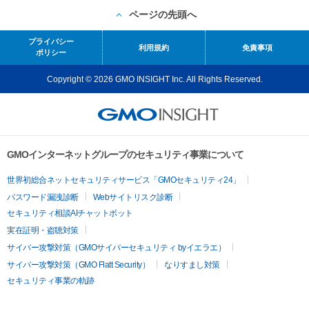
ページの先頭へ
プライバシー
利用規約
免責事項
ポリシー
Copyright © 2026 GMO INSIGHT Inc. All Rights Reserved.
GMOインターネットグループのセキュリティ事業について
世界初総合ネットセキュリティサービス「GMOセキュリティ24」
パスワード漏洩診断
Webサイトリスク診断
セキュリティ相談AIチャットボット
実在証明・盗聴対策
サイバー攻撃対策（GMOサイバーセキュリティ byイエラエ）
サイバー攻撃対策（GMO Flatt Security）
なりすまし対策
セキュリティ事業の軌跡