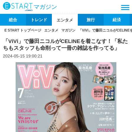
マガジン
総合
トレンド
旅行
経済
エンタメ
E START トップページ
エンタメ
マガジン
「ViVi」で藤田ニコルがCEL
「ViVi」で藤田ニコルがCELINEを着こなす！「私た
ちもスタッフも命削って一冊の雑誌を作ってる」
2024-05-15 19:00:21