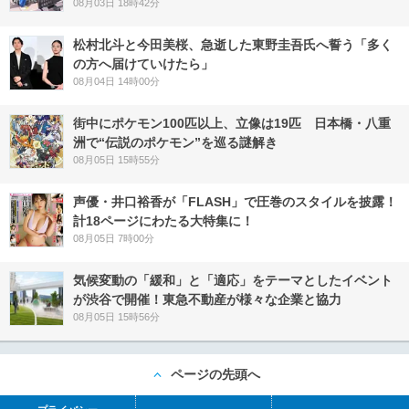
08月03日 18時42分
松村北斗と今田美桜、急逝した東野圭吾氏へ誓う「多く
の方へ届けていけたら」
08月04日 14時00分
街中にポケモン100匹以上、立像は19匹 日本橋・八重
洲で“伝説のポケモン”を巡る謎解き
08月05日 15時55分
声優・井口裕香が「FLASH」で圧巻のスタイルを披露！
計18ページにわたる大特集に！
08月05日 7時00分
気候変動の「緩和」と「適応」をテーマとしたイベント
が渋谷で開催！東急不動産が様々な企業と協力
08月05日 15時56分
ページの先頭へ