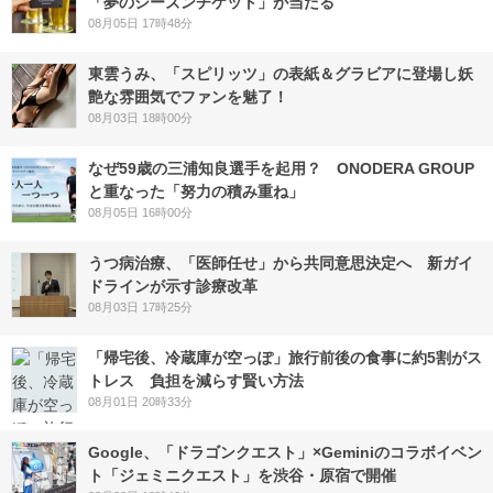
「夢のシーズンチケット」が当たる
08月05日 17時48分
東雲うみ、「スピリッツ」の表紙＆グラビアに登場し妖
艶な雰囲気でファンを魅了！
08月03日 18時00分
なぜ59歳の三浦知良選手を起用？ ONODERA GROUP
と重なった「努力の積み重ね」
08月05日 16時00分
うつ病治療、「医師任せ」から共同意思決定へ 新ガイ
ドラインが示す診療改革
08月03日 17時25分
「帰宅後、冷蔵庫が空っぽ」旅行前後の食事に約5割がス
トレス 負担を減らす賢い方法
08月01日 20時33分
Google、「ドラゴンクエスト」×Geminiのコラボイベン
ト「ジェミニクエスト」を渋谷・原宿で開催