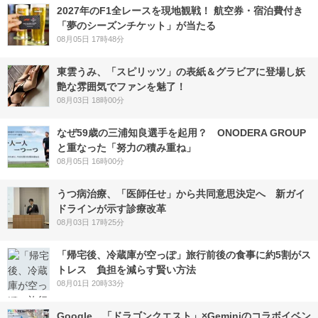
2027年のF1全レースを現地観戦！ 航空券・宿泊費付き
「夢のシーズンチケット」が当たる
08月05日 17時48分
東雲うみ、「スピリッツ」の表紙＆グラビアに登場し妖
艶な雰囲気でファンを魅了！
08月03日 18時00分
なぜ59歳の三浦知良選手を起用？ ONODERA GROUP
と重なった「努力の積み重ね」
08月05日 16時00分
うつ病治療、「医師任せ」から共同意思決定へ 新ガイ
ドラインが示す診療改革
08月03日 17時25分
「帰宅後、冷蔵庫が空っぽ」旅行前後の食事に約5割がス
トレス 負担を減らす賢い方法
08月01日 20時33分
Google、「ドラゴンクエスト」×Geminiのコラボイベン