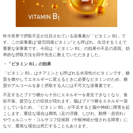
昨今世界で摂取不⾜が注⽬されている栄養素が「ビタミン B1」で
す。この栄養素は“疲労回復ビタミン”とも呼ばれ、⽣活するうえで
重要な栄養素です。今回は「ビタミン B1」の効果や不⾜の原因、効
率的な摂取⽅法を⽥中先⽣に教えていただきました。
・「ビタミン B1」の効果
「ビタミン B1」はチアミンとも呼ばれる⽔溶性のビタミンです。糖
質を燃やしてエネルギーに変えるときに必要なビタミンのため、糖
質やアルコールを多く摂取する⼈には不可欠な栄養素です。
不⾜するとブドウ糖から⼗分にエネルギーを産⽣できなくなり、⾷
欲不振、疲労などの症状が現れます。脳はブドウ糖をエネルギー源
としているため、「ビタミン B1」が不⾜すると脳や神経に障害を起
こします。重症な場合は脚気（⾜の浮腫、しびれ、動悸・息切れ）
やウェルニッケ・コルサコフ症候群（中枢神経が侵される障害）に
なり、重篤な場合は死亡することもあります。