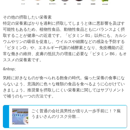
その他の摂取したい栄養素
特定の栄養素ばかりを過剰に摂取してしまうと体に悪影響を及ぼす
可能性もあるため、植物性⾷品、動物性⾷品ともにバランスよく摂
取することが健康への近道です。「ビタミン B1」以外にも、カルシ
ウムやリンの吸収を促進し、ウイルスや細菌などの感染を予防する
「ビタミンD」や、エネルギー代謝の補酵素となり、免疫機能の正
常な働きの維持、⽪膚の抵抗⼒の増進に必要な「ビタミン B6」もオ
ススメの栄養素です。
&nbsp;
気軽に好きなものが食べられる飽食の時代。偏った栄養の食事にな
らないよう、意識的に色々な種類の食品を食べるように心がけてい
きましょう。推奨量を摂取しにくい栄養素に関してはサプリメント
で補うのも⼀つの⽅法です。
ごく普通の会社員男性が億り人一歩手前に！？蕪
うまいさんのリスク分散...