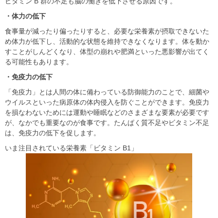
ビタミン B 群の不⾜も脳の働きを低下させる原因です。
・体⼒の低下
⾷事量が減ったり偏ったりすると、必要な栄養素が摂取できないた
め体⼒が低下し、活動的な状態を維持できなくなります。体を動か
すことがしんどくなり、体型の崩れや肥満といった悪影響が出てく
る可能性もあります。
・免疫⼒の低下
「免疫⼒」とは⼈間の体に備わっている防御能⼒のことで、細菌や
ウイルスといった病原体の体内侵⼊を防ぐことができます。免疫⼒
を損なわないためには運動や睡眠などのさまざまな要素が必要です
が、なかでも重要なのが⾷事です。たんぱく質不⾜やビタミン不⾜
は、免疫⼒の低下を促します。
いま注目されている栄養素「ビタミン B1」