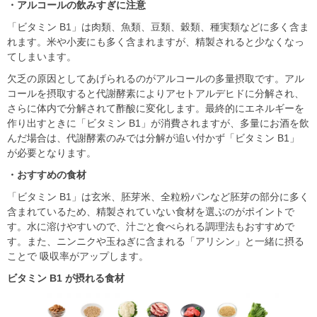
・アルコールの飲みすぎに注意
「ビタミン B1」は⾁類、⿂類、⾖類、穀類、種実類などに多く含ま
れます。⽶や⼩⻨にも多く含まれますが、精製されると少なくなっ
てしまいます。
⽋乏の原因としてあげられるのがアルコールの多量摂取です。アル
コールを摂取すると代謝酵素によりアセトアルデヒドに分解され、
さらに体内で分解されて酢酸に変化します。最終的にエネルギーを
作り出すときに「ビタミン B1」が消費されますが、多量にお酒を飲
んだ場合は、代謝酵素のみでは分解が追い付かず「ビタミン B1」
が必要となります。
・おすすめの食材
「ビタミン B1」は⽞⽶、胚芽⽶、全粒粉パンなど胚芽の部分に多く
含まれているため、精製されていない⾷材を選ぶのがポイントで
す。⽔に溶けやすいので、汁ごと⾷べられる調理法もおすすめで
す。また、ニンニクや⽟ねぎに含まれる「アリシン」と⼀緒に摂る
ことで 吸収率がアップします。
ビタミン B1 が摂れる⾷材