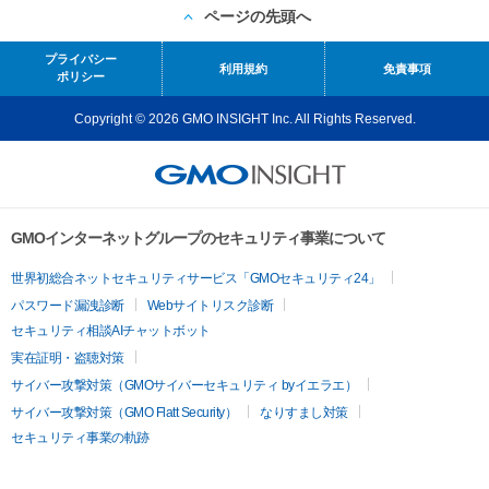
ページの先頭へ
プライバシー
利用規約
免責事項
ポリシー
Copyright © 2026 GMO INSIGHT Inc. All Rights Reserved.
GMOインターネットグループのセキュリティ事業について
世界初総合ネットセキュリティサービス「GMOセキュリティ24」
パスワード漏洩診断
Webサイトリスク診断
セキュリティ相談AIチャットボット
実在証明・盗聴対策
サイバー攻撃対策（GMOサイバーセキュリティ byイエラエ）
サイバー攻撃対策（GMO Flatt Security）
なりすまし対策
セキュリティ事業の軌跡