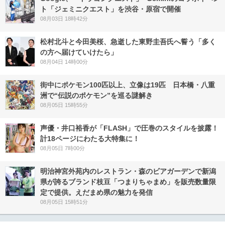
ト「ジェミニクエスト」を渋谷・原宿で開催
08月03日 18時42分
松村北斗と今田美桜、急逝した東野圭吾氏へ誓う「多く
の方へ届けていけたら」
08月04日 14時00分
街中にポケモン100匹以上、立像は19匹 日本橋・八重
洲で“伝説のポケモン”を巡る謎解き
08月05日 15時55分
声優・井口裕香が「FLASH」で圧巻のスタイルを披露！
計18ページにわたる大特集に！
08月05日 7時00分
明治神宮外苑内のレストラン・森のビアガーデンで新潟
県が誇るブランド枝豆「つまりちゃまめ」を販売数量限
定で提供。えだまめ県の魅力を発信
08月05日 15時51分