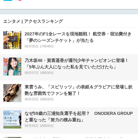
エンタメ | アクセスランキング
2027年のF1全レースを現地観戦！ 航空券・宿泊費付き
「夢のシーズンチケット」が当たる
08月05日 17時48分
乃木坂46・賀喜遥香が週刊少年チャンピオンに登場！
「5年ぶん大人になった私を見ていただけたら」
08月07日 18時00分
東雲うみ、「スピリッツ」の表紙＆グラビアに登場し妖
艶な雰囲気でファンを魅了！
08月03日 18時00分
なぜ59歳の三浦知良選手を起用？ ONODERA GROUP
と重なった「努力の積み重ね」
08月05日 16時00分