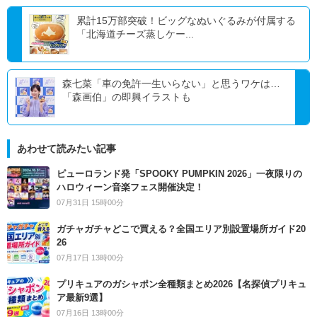
累計15万部突破！ビッグなぬいぐるみが付属する
「北海道チーズ蒸しケー...
森七菜「車の免許一生いらない」と思うワケは…
「森画伯」の即興イラストも
あわせて読みたい記事
ピューロランド発「SPOOKY PUMPKIN 2026」一夜限りの
ハロウィーン音楽フェス開催決定！
07月31日 15時00分
ガチャガチャどこで買える？全国エリア別設置場所ガイド20
26
07月17日 13時00分
プリキュアのガシャポン全種類まとめ2026【名探偵プリキュ
ア最新9選】
07月16日 13時00分