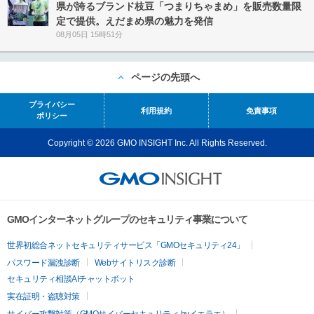
県が誇るブランド枝豆「つまりちゃまめ」を販売数量限
定で提供。えだまめ県の魅力を発信
08月05日 15時51分
ページの先頭へ
プライバシー
利用規約
免責事項
ポリシー
Copyright © 2026 GMO INSIGHT Inc. All Rights Reserved.
GMOインターネットグループのセキュリティ事業について
世界初総合ネットセキュリティサービス「GMOセキュリティ24」
パスワード漏洩診断
Webサイトリスク診断
セキュリティ相談AIチャットボット
実在証明・盗聴対策
サイバー攻撃対策（GMOサイバーセキュリティ byイエラエ）