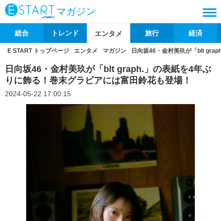
マガジン
総合
トレンド
旅行
経済
エンタメ
E START トップページ
エンタメ
マガジン
日向坂46・金村美玖が「blt g
日向坂46・金村美玖が「blt graph.」の表紙を4年ぶ
りに飾る！巻末グラビアには富田鈴花も登場！
2024-05-22 17:00:15