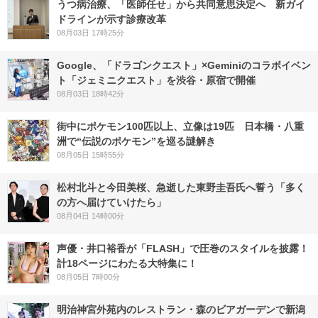
うつ病治療、「医師任せ」から共同意思決定へ 新ガイ
ドラインが示す診療改革
08月03日 17時25分
Google、「ドラゴンクエスト」×Geminiのコラボイベン
ト「ジェミニクエスト」を渋谷・原宿で開催
08月03日 18時42分
街中にポケモン100匹以上、立像は19匹 日本橋・八重
洲で“伝説のポケモン”を巡る謎解き
08月05日 15時55分
松村北斗と今田美桜、急逝した東野圭吾氏へ誓う「多く
の方へ届けていけたら」
08月04日 14時00分
声優・井口裕香が「FLASH」で圧巻のスタイルを披露！
計18ページにわたる大特集に！
08月05日 7時00分
明治神宮外苑内のレストラン・森のビアガーデンで新潟