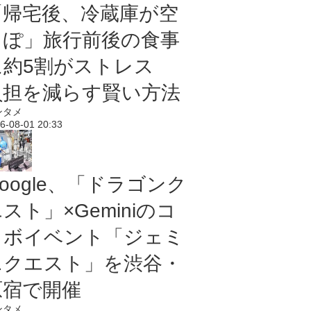
「帰宅後、冷蔵庫が空
っぽ」旅行前後の食事
に約5割がストレス
負担を減らす賢い方法
ンタメ
6-08-01 20:33
oogle、「ドラゴンク
スト」×Geminiのコ
ラボイベント「ジェミ
ニクエスト」を渋谷・
原宿で開催
ンタメ