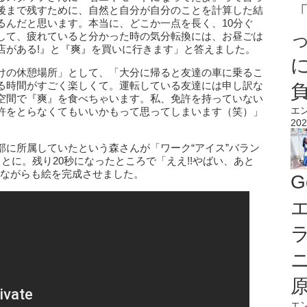
後まで残すために、自然と自分が自分のことを計算した結
るんだと思います。本当に、どこか一点を長く、10分ぐ
して、疲れていると分かった時の気分転換には、お昼ごは
店がある!』と『爽』を買いに行きます」と答えました。
けの休憩場所」として、「大分に帰ると友達の車に乗るこ
る時間がすごく楽しくて。運転している友達には申し訳な
空間で『爽』を食べちゃいます。私、免許を持っていない
エ
許をとらなくてもいいかもって思ってしまいます（笑）」
202
部に所属していたという森さんが「ワーク“アイス”バラン
とに。残り20秒になったところで「ええ!!やばい、あと
どしながらも絵を完成させました。
G
エ
エ