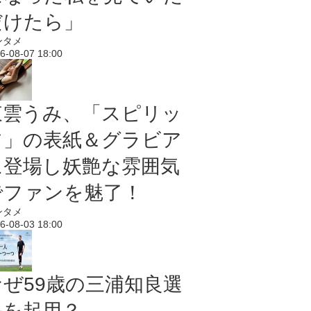
だけたら」
ンタメ
6-08-07 18:00
東雲うみ、「スピリッ
ツ」の表紙＆グラビア
に登場し妖艶な雰囲気
でファンを魅了！
ンタメ
6-08-03 18:00
なぜ59歳の三浦知良選
手を起用？