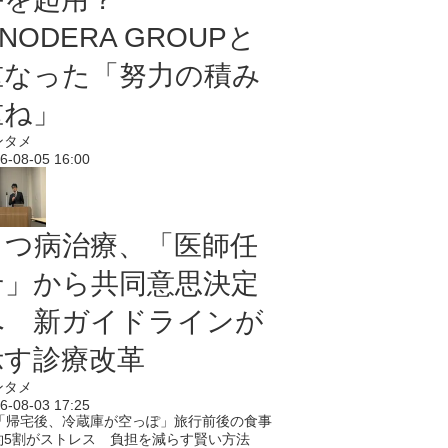
NODERA GROUPと
重なった「努力の積み
重ね」
ンタメ
6-08-05 16:00
うつ病治療、「医師任
せ」から共同意思決定
へ 新ガイドラインが
示す診療改革
ンタメ
6-08-03 17:25