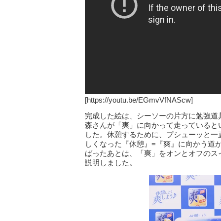
[https://youtu.be/EGmvVfNAScw]
完成した絵は、シーソーの片方に勉強道
森さんが「爽」に向かって走っていると
した。休憩するために、プシューッと一
しくなった『休憩』=『爽』に向かう道
ばったあとは、「爽」をオンとオフのス
説明しました。