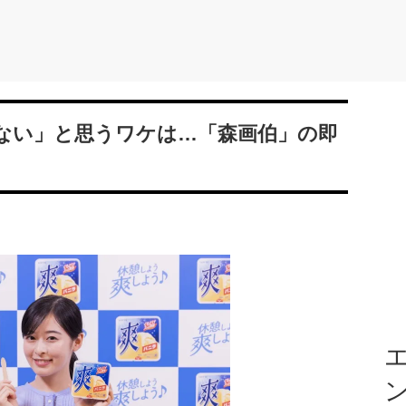
ない」と思うワケは…「森画伯」の即
エ