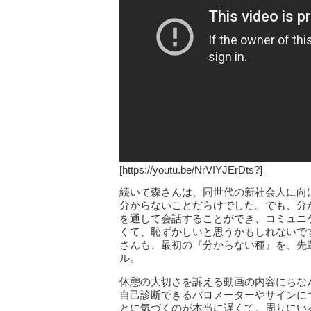
[https://youtu.be/NrVIYJErDts?]
続いて森さんは、同世代の新社会人に向
分からないことだらけでした。でも、分
を通して会話することができ、コミュニ
くて、恥ずかしいと思うかもしれないで
さんも、最初の『分からない種』を、先
ル。
休憩の大切さを訴える動画の内容にちな
自己診断できるバロメーターやサインに
とに気づくのが本当に遅くて。周りにい