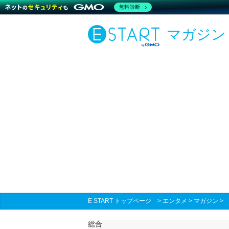
無料診断
マガジン
E START トップページ
>
エンタメ
>
マガジン
総合