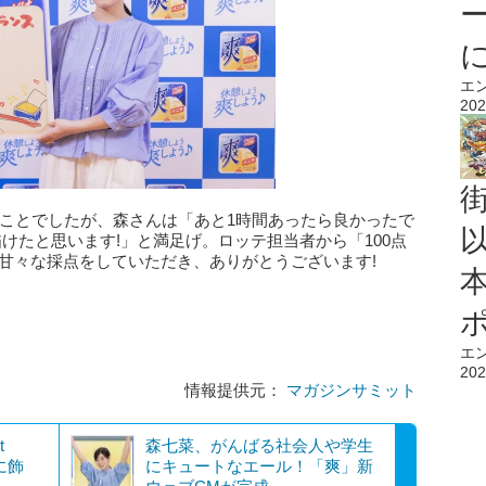
エ
202
のことでしたが、森さんは「あと1時間あったら良かったで
けたと思います!」と満足げ。ロッテ担当者から「100点
甘々な採点をしていただき、ありがとうございます!
。
エ
202
情報提供元：
マガジンサミット
t
森七菜、がんばる社会人や学生
に飾
にキュートなエール！「爽」新