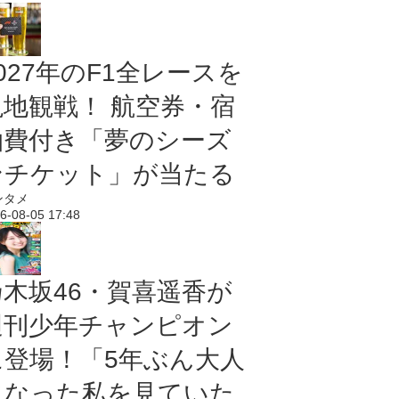
027年のF1全レースを
現地観戦！ 航空券・宿
泊費付き「夢のシーズ
ンチケット」が当たる
ンタメ
6-08-05 17:48
乃木坂46・賀喜遥香が
週刊少年チャンピオン
に登場！「5年ぶん大人
になった私を見ていた