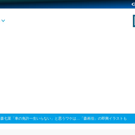
>
森七菜「車の免許一生いらない」と思うワケは…「森画伯」の即興イラストも