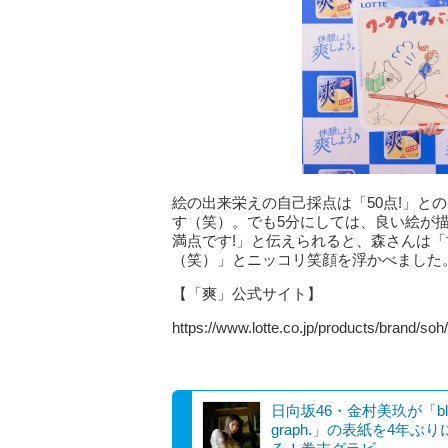
絵の出来栄えの自己採点は「50点!」と
す（笑）。でも5分にしては、良い絵が描
満点です!」と伝えられると、森さんは「
（笑）」とニッコリ笑顔を浮かべました
【「爽」公式サイト】
https://www.lotte.co.jp/products/brand/soh/
日向坂46・金村美玖が「bl
graph.」の表紙を4年ぶり