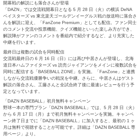
開幕戦の解説にも落合さんが登場
「DAZN」では交流戦開幕日となる 5 月 28 日（火）の横浜 DeNA
ベイスターズ vs 東北楽天ゴールデンイーグルス戦の放送時に落合さ
んを解説に迎え、「FanZone Premium」としても配信。ファン同士
のコメント交流や投票機能、クイズ機能といった楽しみ方ができ、
解説陣がファンのコメントを番組内で紹介するなど、より充実した
中継を行います。
最終日は複数の試合を同時配信
交流戦最終日の 6 月 16 日（日）には再び中居さんが登場し、北海
道日本ハムファイターズ vs 読売ジャイアンツをメインに複数試合を
同時に配信する「BASEBALL ZONE」を実施。「FanZone」と連携
しながら交流戦優勝争いの戦況を中継。さらに、中居さんはゲスト
解説の落合さん、工藤さんと全試合終了後に最速レビューを行う予
定となっています。
「DAZN BASEBALL」初月無料キャンペーン
野球一本の専門プラン「DAZN BASEBALL」では、5 月 28 日（火）
から 6 月 17 日（月）まで初月無料キャンペーンを実施。キャンペ
ーン終了日までに「DAZN BASEBALL」に加入すると、最初の 1 ヶ
月は無料で視聴することが可能です。詳細は「DAZN BASEBALL 専
用ページ」より。