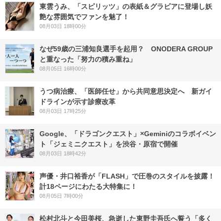
東雲うみ、「スピリッツ」の表紙＆グラビアに登場し妖
艶な雰囲気でファンを魅了！
08月03日 18時00分
なぜ59歳の三浦知良選手を起用？ ONODERA GROUP
と重なった「努力の積み重ね」
08月05日 16時00分
うつ病治療、「医師任せ」から共同意思決定へ 新ガイ
ドラインが示す診療改革
08月03日 17時25分
Google、「ドラゴンクエスト」×Geminiのコラボイベン
ト「ジェミニクエスト」を渋谷・原宿で開催
08月03日 18時42分
声優・井口裕香が「FLASH」で圧巻のスタイルを披露！
計18ページにわたる大特集に！
08月05日 7時00分
松村北斗と今田美桜、急逝した東野圭吾氏へ誓う「多く