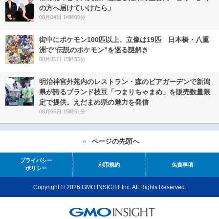
の方へ届けていけたら」
08月04日 14時00分
街中にポケモン100匹以上、立像は19匹 日本橋・八重
洲で“伝説のポケモン”を巡る謎解き
08月05日 15時55分
明治神宮外苑内のレストラン・森のビアガーデンで新潟
県が誇るブランド枝豆「つまりちゃまめ」を販売数量限
定で提供。えだまめ県の魅力を発信
08月05日 15時51分
ページの先頭へ
プライバシー
利用規約
免責事項
ポリシー
Copyright © 2026 GMO INSIGHT Inc. All Rights Reserved.