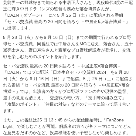
芸能界一の野球好きで知られる中居正広さんと、現役時代3度の三冠
王に輝き中日ドラゴンズの監督も務めた落合博満さんが、
「DAZN（ダゾーン）」にて5 月 25 日（土）に配信される番組
「セ・パ交流戦 最高の 20 日間を語ろう －中居正広×落合博満－」
に出演します。
5 月 28 日（火）から6 月 16 日（日）までの期間で行われるプロ野
球セ・パ交流戦。同番組では中居さんをMCに迎え、落合さん、五十
嵐亮太さん、野口寿浩さんと豪華なプロ野球解説者が登場し、交流
戦を楽しむためのポイントを紹介します。
セ・パ交流戦 最高の 20 日間を語ろう －中居正広×落合博満－
「DAZN」ではプロ野球「日本生命セ・パ交流戦 2024」を5 月 28
日（火）から 6 月 16 日（日）まで配信。5 月 25 日（土）に配信さ
れる番組「セ・パ交流戦 最高の 20 日間を語ろう －中居正広×落合
博満－」では、出演者の方々がプロ野球ファンの声や現役の監督、
選手の意見も踏まえ、「交流戦の戦い方」「投手陣の組み立て」
「攻撃のポイント」「注目の対決」などのテーマに沿って語り合い
ます。
また、この番組は25 日 13：45 からの配信開始時に「FanZone
Light」で楽しむことが可能。解説者の方々が各テーマについてどん
な意見をだすのかなど、投票機能を使い予想しながら楽しめます。