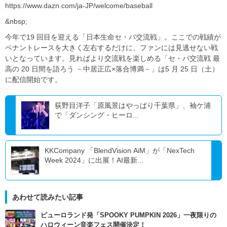
https://www.dazn.com/ja-JP/welcome/baseball
&nbsp;
今年で19 回目を迎える「日本生命セ・パ交流戦」。ここでの戦績が
ペナントレースを大きく左右するだけに、ファンには見逃せない戦
いとなっています。見ればより交流戦を楽しめる「セ・パ交流戦 最
高の 20 日間を語ろう －中居正広×落合博満－」は5 月 25 日（土）
に配信開始です。
荻野目洋子「原風景はやっぱり千葉県」、袖ケ浦
で「ダンシング・ヒーロ...
KKCompany 「BlendVision AiM」が「NexTech
Week 2024」に出展！AI最新...
あわせて読みたい記事
ピューロランド発「SPOOKY PUMPKIN 2026」一夜限りの
ハロウィーン音楽フェス開催決定！