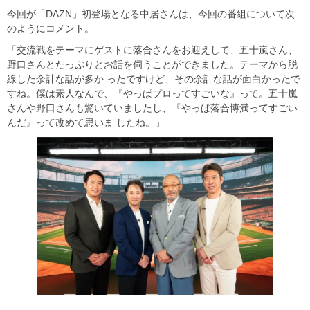
今回が「DAZN」初登場となる中居さんは、今回の番組について次
のようにコメント。
「交流戦をテーマにゲストに落合さんをお迎えして、五十嵐さん、
野口さんとたっぷりとお話を伺うことができました。テーマから脱
線した余計な話が多か ったですけど、その余計な話が面白かったで
すね。僕は素人なんで、『やっぱプロってすごいな』って。五十嵐
さんや野口さんも驚いていましたし、『やっぱ落合博満ってすごい
んだ』って改めて思いま したね。」