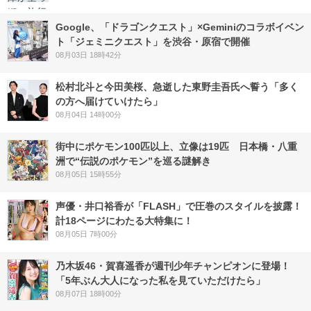
Google、「ドラゴンクエスト」×Geminiのコラボイベン
ト「ジェミニクエスト」を渋谷・原宿で開催
08月03日 18時42分
松村北斗と今田美桜、急逝した東野圭吾氏へ誓う「多く
の方へ届けていけたら」
08月04日 14時00分
街中にポケモン100匹以上、立像は19匹 日本橋・八重
洲で“伝説のポケモン”を巡る謎解き
08月05日 15時55分
声優・井口裕香が「FLASH」で圧巻のスタイルを披露！
計18ページにわたる大特集に！
08月05日 7時00分
乃木坂46・賀喜遥香が週刊少年チャンピオンに登場！
「5年ぶん大人になった私を見ていただけたら」
08月07日 18時00分