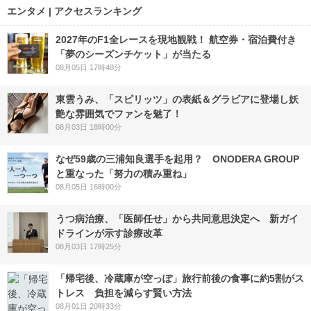
エンタメ | アクセスランキング
2027年のF1全レースを現地観戦！ 航空券・宿泊費付き
「夢のシーズンチケット」が当たる
08月05日 17時48分
東雲うみ、「スピリッツ」の表紙＆グラビアに登場し妖
艶な雰囲気でファンを魅了！
08月03日 18時00分
なぜ59歳の三浦知良選手を起用？ ONODERA GROUP
と重なった「努力の積み重ね」
08月05日 16時00分
うつ病治療、「医師任せ」から共同意思決定へ 新ガイ
ドラインが示す診療改革
08月03日 17時25分
「帰宅後、冷蔵庫が空っぽ」旅行前後の食事に約5割がス
トレス 負担を減らす賢い方法
08月01日 20時33分