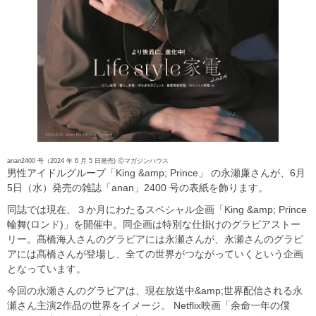
anan2400 号（2024 年 6 月 5 日発売) Ⓒマガジンハウス
男性アイドルグループ「King &amp; Prince」 の永瀬廉さんが、6月
5日（水）発売の雑誌「anan」2400 号の表紙を飾ります。
同誌では現在、３か月にわたるスペシャル企画「King &amp; Prince
輪舞(ロンド)」を開催中。同企画は特別な仕掛けのグラビアストー
リー。髙橋海人さんのグラビアには永瀬さんが、永瀬さんのグラビ
アには髙橋さんが登場し、全ての世界がつながっていくという企画
となっています。
今回の永瀬さんのグラビアは、現在放送中&amp;世界配信される永
瀬さん主演2作品の世界をイメージ。 Netflix映画「余命一年の僕