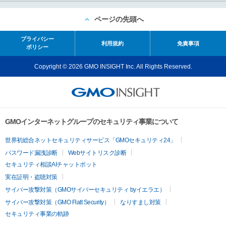
ページの先頭へ
プライバシー
利用規約
免責事項
ポリシー
Copyright © 2026 GMO INSIGHT Inc. All Rights Reserved.
GMOインターネットグループのセキュリティ事業について
世界初総合ネットセキュリティサービス「GMOセキュリティ24」
パスワード漏洩診断
Webサイトリスク診断
セキュリティ相談AIチャットボット
実在証明・盗聴対策
サイバー攻撃対策（GMOサイバーセキュリティ byイエラエ）
サイバー攻撃対策（GMO Flatt Security）
なりすまし対策
セキュリティ事業の軌跡