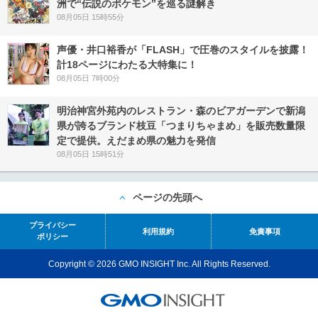
洲で“伝説のポケモン”を巡る謎解き
08月05日 15時55分
声優・井口裕香が「FLASH」で圧巻のスタイルを披露！
計18ページにわたる大特集に！
08月05日 7時00分
明治神宮外苑内のレストラン・森のビアガーデンで新潟
県が誇るブランド枝豆「つまりちゃまめ」を販売数量限
定で提供。えだまめ県の魅力を発信
08月05日 15時51分
ページの先頭へ
プライバシー
利用規約
免責事項
ポリシー
Copyright © 2026 GMO INSIGHT Inc. All Rights Reserved.