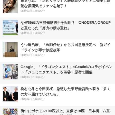
東雲うみ、「スピリッツ」の表紙＆グラビアに登場し妖
艶な雰囲気でファンを魅了！
08月03日 18時00分
なぜ59歳の三浦知良選手を起用？ ONODERA GROUP
と重なった「努力の積み重ね」
08月05日 16時00分
うつ病治療、「医師任せ」から共同意思決定へ 新ガイ
ドラインが示す診療改革
08月03日 17時25分
Google、「ドラゴンクエスト」×Geminiのコラボイベン
ト「ジェミニクエスト」を渋谷・原宿で開催
08月03日 18時42分
松村北斗と今田美桜、急逝した東野圭吾氏へ誓う「多く
の方へ届けていけたら」
08月04日 14時00分
街中にポケモン100匹以上、立像は19匹 日本橋・八重