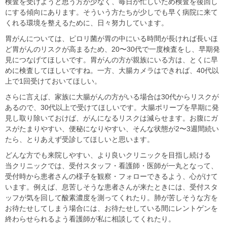
検査を受けようと思う方が少なく、毎日が忙しいため検査を後回し
にする傾向にあります。そういう方たちが少しでも早く病院に来て
くれる環境を整えるために、日々努力しています。
胃がんについては、ピロリ菌が胃の中にいる時間が長ければ長いほ
ど胃がんのリスクが高まるため、20〜30代で一度検査をし、早期発
見につなげてほしいです。胃がんの方が親族にいる方は、とくに早
めに検査してほしいですね。一方、大腸カメラはできれば、40代以
上で1回受けておいてほしい。
さらに言えば、家族に大腸がんの方がいる場合は30代からリスクが
あるので、30代以上で受けてほしいです。大腸ポリープを早期に発
見し取り除いておけば、がんになるリスクは減らせます。お腹にガ
スがたまりやすい、便秘になりやすい、そんな状態が2〜3週間続い
たら、とりあえず受診してほしいと思います。
どんな方でも来院しやすい、より良いクリニックを目指し続ける
当クリニックでは、受付スタッフ・看護師・医師が一丸となって、
受付時から患者さんの様子を観察・フォローできるよう、心がけて
います。例えば、息苦しそうな患者さんが来たときには、受付スタ
ッフが気を回して酸素濃度を測ってくれたり。肺が苦しそうな方を
お待たせしてしまう場合には、お待たせしている間にレントゲンを
終わらせられるよう看護師が私に相談してくれたり。