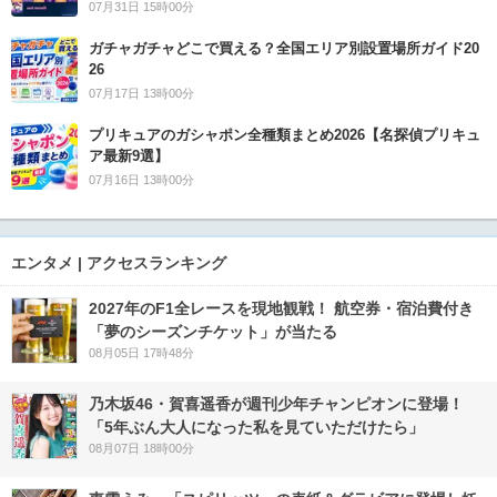
07月31日 15時00分
ガチャガチャどこで買える？全国エリア別設置場所ガイド20
26
07月17日 13時00分
プリキュアのガシャポン全種類まとめ2026【名探偵プリキュ
ア最新9選】
07月16日 13時00分
エンタメ | アクセスランキング
2027年のF1全レースを現地観戦！ 航空券・宿泊費付き
「夢のシーズンチケット」が当たる
08月05日 17時48分
乃木坂46・賀喜遥香が週刊少年チャンピオンに登場！
「5年ぶん大人になった私を見ていただけたら」
08月07日 18時00分