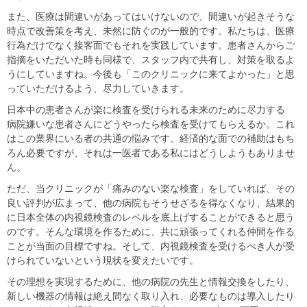
また、医療は間違いがあってはいけないので、間違いが起きそうな
時点で改善策を考え、未然に防ぐのが一般的です。私たちは、医療
行為だけでなく接客面でもそれを実践しています。患者さんからご
指摘をいただいた時も同様で、スタッフ内で共有し、対策を取るよ
うにしていますね。今後も「このクリニックに来てよかった」と思
っていただけるよう、尽力していきます。
日本中の患者さんが楽に検査を受けられる未来のために尽力する
病院嫌いな患者さんにどうやったら検査を受けてもらえるか。これ
はこの業界にいる者の共通の悩みです。経済的な面での補助はもち
ろん必要ですが、それは一医者である私にはどうしようもありませ
ん。
ただ、当クリニックが「痛みのない楽な検査」をしていれば、その
良い評判が広まって、他の病院もそうせざるを得なくなり、結果的
に日本全体の内視鏡検査のレベルを底上げすることができると思う
のです。そんな環境を作るために、共に頑張ってくれる仲間を作る
ことが当面の目標ですね。そして、内視鏡検査を受けるべき人が受
けられていないという現状を変えたいです。
その理想を実現するために、他の病院の先生と情報交換をしたり、
新しい機器の情報は絶え間なく取り入れ、必要なものは導入したり