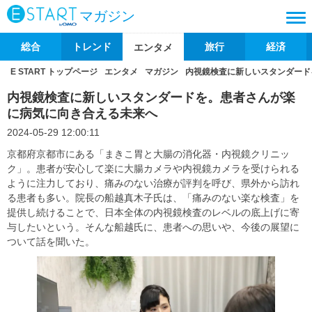
マガジン
総合
トレンド
旅行
経済
エンタメ
E START トップページ
エンタメ
マガジン
内視鏡検査に新しいスタンダード
内視鏡検査に新しいスタンダードを。患者さんが楽
に病気に向き合える未来へ
2024-05-29 12:00:11
京都府京都市にある「まきこ胃と大腸の消化器・内視鏡クリニッ
ク」。患者が安心して楽に大腸カメラや内視鏡カメラを受けられる
ように注力しており、痛みのない治療が評判を呼び、県外から訪れ
る患者も多い。院長の船越真木子氏は、「痛みのない楽な検査」を
提供し続けることで、日本全体の内視鏡検査のレベルの底上げに寄
与したいという。そんな船越氏に、患者への思いや、今後の展望に
ついて話を聞いた。