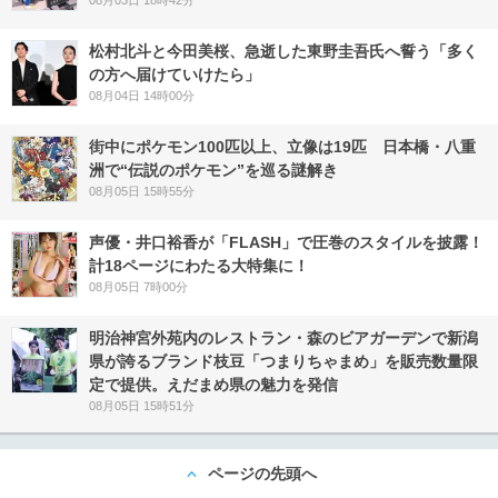
松村北斗と今田美桜、急逝した東野圭吾氏へ誓う「多く
の方へ届けていけたら」
08月04日 14時00分
街中にポケモン100匹以上、立像は19匹 日本橋・八重
洲で“伝説のポケモン”を巡る謎解き
08月05日 15時55分
声優・井口裕香が「FLASH」で圧巻のスタイルを披露！
計18ページにわたる大特集に！
08月05日 7時00分
明治神宮外苑内のレストラン・森のビアガーデンで新潟
県が誇るブランド枝豆「つまりちゃまめ」を販売数量限
定で提供。えだまめ県の魅力を発信
08月05日 15時51分
ページの先頭へ