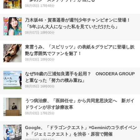
08月05日 17時48分
乃木坂46・賀喜遥香が週刊少年チャンピオンに登場！
「5年ぶん大人になった私を見ていただけたら」
08月07日 18時00分
東雲うみ、「スピリッツ」の表紙＆グラビアに登場し妖
艶な雰囲気でファンを魅了！
08月03日 18時00分
なぜ59歳の三浦知良選手を起用？ ONODERA GROUP
と重なった「努力の積み重ね」
08月05日 16時00分
うつ病治療、「医師任せ」から共同意思決定へ 新ガイ
ドラインが示す診療改革
08月03日 17時25分
Google、「ドラゴンクエスト」×Geminiのコラボイベン
ト「ジェミニクエスト」を渋谷・原宿で開催
08月03日 18時42分