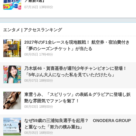
ア最新9選】
07月16日 13時00分
エンタメ | アクセスランキング
2027年のF1全レースを現地観戦！ 航空券・宿泊費付き
「夢のシーズンチケット」が当たる
08月05日 17時48分
乃木坂46・賀喜遥香が週刊少年チャンピオンに登場！
「5年ぶん大人になった私を見ていただけたら」
08月07日 18時00分
東雲うみ、「スピリッツ」の表紙＆グラビアに登場し妖
艶な雰囲気でファンを魅了！
08月03日 18時00分
なぜ59歳の三浦知良選手を起用？ ONODERA GROUP
と重なった「努力の積み重ね」
08月05日 16時00分