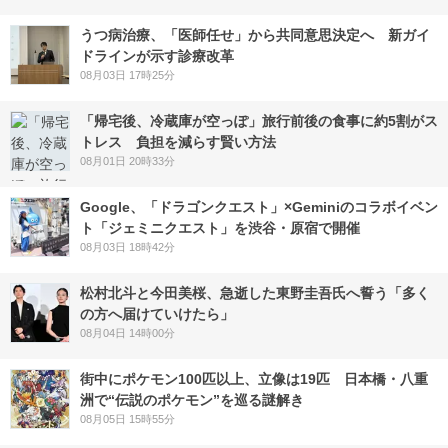
うつ病治療、「医師任せ」から共同意思決定へ 新ガイ
ドラインが示す診療改革
08月03日 17時25分
「帰宅後、冷蔵庫が空っぽ」旅行前後の食事に約5割がス
トレス 負担を減らす賢い方法
08月01日 20時33分
Google、「ドラゴンクエスト」×Geminiのコラボイベン
ト「ジェミニクエスト」を渋谷・原宿で開催
08月03日 18時42分
松村北斗と今田美桜、急逝した東野圭吾氏へ誓う「多く
の方へ届けていけたら」
08月04日 14時00分
街中にポケモン100匹以上、立像は19匹 日本橋・八重
洲で“伝説のポケモン”を巡る謎解き
08月05日 15時55分