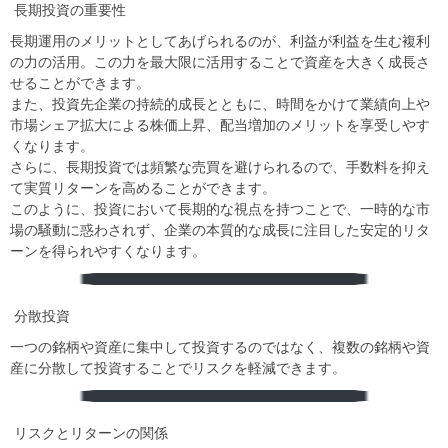
︎ 長期投資の重要性
長期運用のメリットとしてあげられるのが、利益が利益を生む複利
の力の活用。この力を最大限に活用することで資産を大きく成長さ
せることができます。
また、投資先企業の持続的成長とともに、時間をかけて業績向上や
市場シェア拡大による株価上昇、配当増加のメリットを享受しやす
くなります。
さらに、長期投資では頻繁な売買を避けられるので、手数料を抑え
て実質リターンを高めることができます。
このように、投資において長期的な視点を持つことで、一時的な市
場の騒動に惑わされず、企業の本質的な成長に注目した安定的リタ
ーンを得られやすくなります。
︎ 分散投資
一つの銘柄や資産に集中して投資するのではなく、複数の銘柄や資
産に分散して投資することでリスクを軽減できます。
︎ リスクとリターンの関係