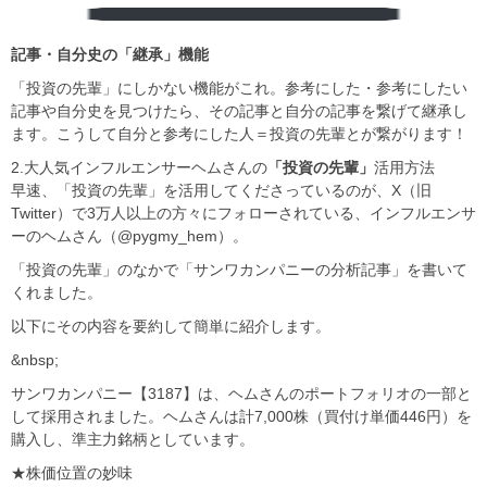
︎記事・自分史の「継承」機能
「投資の先輩」にしかない機能がこれ。参考にした・参考にしたい
記事や自分史を見つけたら、その記事と自分の記事を繋げて継承し
ます。こうして自分と参考にした人＝投資の先輩とが繋がります！
2.大人気インフルエンサーヘムさんの
「投資の先輩」
活用方法
早速、「投資の先輩」を活用してくださっているのが、X（旧
Twitter）で3万人以上の方々にフォローされている、インフルエンサ
ーのヘムさん（@pygmy_hem）。
「投資の先輩」のなかで「サンワカンパニーの分析記事」を書いて
くれました。
以下にその内容を要約して簡単に紹介します。
&nbsp;
サンワカンパニー【3187】は、ヘムさんのポートフォリオの一部と
して採用されました。ヘムさんは計7,000株（買付け単価446円）を
購入し、準主力銘柄としています。
★株価位置の妙味