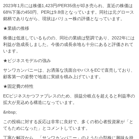
2023年1月には株価1,423円/PER35倍が叩き売られ、直近の株価は
68%下落の450円、PERは9.8倍となっています。同社は元グロース
銘柄でありながら、現状はバリュー株の評価となっています。
★業績の推移
株価は低迷しているものの、同社の業績は堅調であり、2022年には
利益が急成長しました。今後の成長余地も十分にあると評価されて
います。
★ビジネスモデルの強み
サンワカンパニーは、お洒落な洗面台やバスをECで直売しており、
顧客第一の姿勢で地道に実績を積み上げています。
★固定費の特性
ECビジネスかつファブレスのため、損益分岐点を超えると利益率の
拡大が見込める構造になっています。
&nbsp;
この投稿に対する反応は非常に良好で、多くの初心者投資家が「と
てもためになった」とコメントしています。
丁寧な解説から、「サンワカンパニー」のような小型株に興味を持