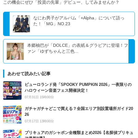
この機会にぜひ「投資の先輩」デビュー、してみませんか？
なにわ男子がアルバム「+Alpha」について語っ
た！「MG」NO.23
本郷柚巴が「DOLCE」の表紙＆グラビアに登場！フ
ァン「ゆずちゃんと三色...
あわせて読みたい記事
ピューロランド発「SPOOKY PUMPKIN 2026」一夜限りの
ハロウィーン音楽フェス開催決定！
07月31日 15時00分
ガチャガチャどこで買える？全国エリア別設置場所ガイド20
26
07月17日 13時00分
プリキュアのガシャポン全種類まとめ2026【名探偵プリキュ