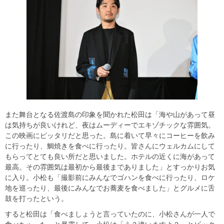
また舞台となる佐渡島の印象を聞かれた松田は「海や山があって昼
は気持ちが良いけれど、夜はムーディーでエキゾチックな雰囲気。
この映画にピッタリだと思った。島に着いて早々にコーヒーを飲み
に行ったり、鯛焼きを食べに行ったり。皆さんにウェルカムにして
もらってとても良い所だと思いました。ホテルの近くに海があって
最高。その雰囲気は最初から最後までありました」とすっかりお気
に入り。小松も「撮影前にみんなでゴハンを食べに行ったり、ロケ
地を巡ったり、最後にみんなでお蕎麦を食べました」とグルメに舌
鼓を打ったという。
すると松田は「食べましょうと言っていたのに、小松さんが一人で