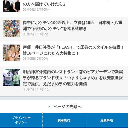
の方へ届けていけたら」
08月04日 14時00分
街中にポケモン100匹以上、立像は19匹 日本橋・八重
洲で“伝説のポケモン”を巡る謎解き
08月05日 15時55分
声優・井口裕香が「FLASH」で圧巻のスタイルを披露！
計18ページにわたる大特集に！
08月05日 7時00分
明治神宮外苑内のレストラン・森のビアガーデンで新潟
県が誇るブランド枝豆「つまりちゃまめ」を販売数量限
定で提供。えだまめ県の魅力を発信
08月05日 15時51分
ページの先頭へ
プライバシー
利用規約
免責事項
ポリシー