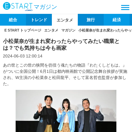
マガジン
総合
トレンド
旅行
経済
エンタメ
E START トップページ
エンタメ
マガジン
⼩松菜奈が生まれ変わったらやっ
⼩松菜奈が生まれ変わったらやってみたい職業と
は？でも気持ちは今も画家
2024-06-03 12:00:14
あの世とこの世の狭間を彷徨う魂たちの物語『わたくしどもは。』
がついに全国公開！6月1日は都内映画館で公開記念舞台挨拶が実施
され、W主演の⼩松菜奈と松⽥⿓平、そして富名哲也監督が参加し
た。