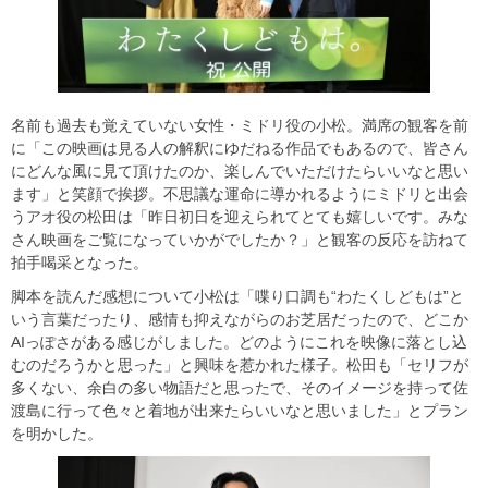
名前も過去も覚えていない女性・ミドリ役の小松。満席の観客を前
に「この映画は見る人の解釈にゆだねる作品でもあるので、皆さん
にどんな風に見て頂けたのか、楽しんでいただけたらいいなと思い
ます」と笑顔で挨拶。不思議な運命に導かれるようにミドリと出会
うアオ役の松田は「昨日初日を迎えられてとても嬉しいです。みな
さん映画をご覧になっていかがでしたか？」と観客の反応を訪ねて
拍手喝采となった。
脚本を読んだ感想について小松は「喋り口調も“わたくしどもは”と
いう言葉だったり、感情も抑えながらのお芝居だったので、どこか
AIっぽさがある感じがしました。どのようにこれを映像に落とし込
むのだろうかと思った」と興味を惹かれた様子。松田も「セリフが
多くない、余白の多い物語だと思ったで、そのイメージを持って佐
渡島に行って色々と着地が出来たらいいなと思いました」とプラン
を明かした。