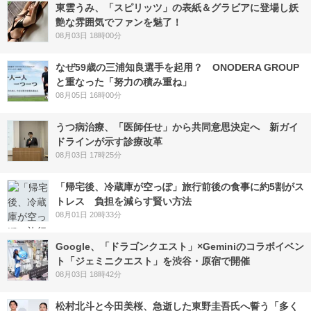
東雲うみ、「スピリッツ」の表紙＆グラビアに登場し妖
艶な雰囲気でファンを魅了！
08月03日 18時00分
なぜ59歳の三浦知良選手を起用？ ONODERA GROUP
と重なった「努力の積み重ね」
08月05日 16時00分
うつ病治療、「医師任せ」から共同意思決定へ 新ガイ
ドラインが示す診療改革
08月03日 17時25分
「帰宅後、冷蔵庫が空っぽ」旅行前後の食事に約5割がス
トレス 負担を減らす賢い方法
08月01日 20時33分
Google、「ドラゴンクエスト」×Geminiのコラボイベン
ト「ジェミニクエスト」を渋谷・原宿で開催
08月03日 18時42分
松村北斗と今田美桜、急逝した東野圭吾氏へ誓う「多く