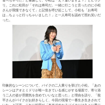
食べちゃった」と暴露して、小松は「え？違いますよ？」とビック
リ。これに松田が「それは寿司だ。一緒に行こうと言ったのに小松
さんが我慢できなくて」と記憶を呼び起こして、小松も「お寿司
は…ちょっと行っちゃいました！」と一人寿司を認めて照れ笑いだ
った。
印象的なシーンについて、バイクの二人乗りを挙げた小松。「あの
シーンはアオとミドリが唯一生きている感じがする場面で、寄り添
う二人の姿が雰囲気を含めていいなと思った」と理由を語り、「龍
平さんがバイクがお好きらしく、今回の現場で一番生き生きされて