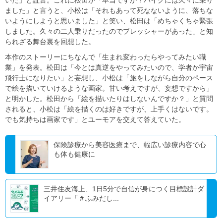
いた」と証言。これに松田が「本当ですか？バイクには久々に乗り
ました」と言うと、小松は「それもあって死なないように、落ちな
いようにしようと思いました」と笑い、松田は「めちゃくちゃ緊張
しました。久々の二人乗りだったのでプレッシャーがあった」と知
られざる舞台裏を回想した。
本作のストーリーにちなんで「生まれ変わったらやってみたい職
業」を発表。松田は「今とは真逆をやってみたいので、学者か宇宙
飛行士になりたい」と妄想し、小松は「旅をしながら自分のペース
で絵を描いていけるような画家。甘い考えですが、妄想ですから」
と明かした。松田から「絵を描いたりはしないんですか？」と質問
されると、小松は「絵を描くのは好きですが、上手くはないです。
でも気持ちは画家です」とユーモアを交えて答えていた。
保険診療から美容医療まで、幅広い診療内容で心
も体も健康に
三井住友海上、1日5分で自信が身につく目標設計ダ
イアリー「＃ふみだし...