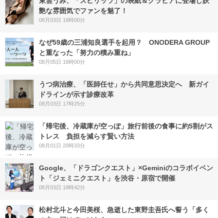
東雲うみ、「スピリッツ」の表紙＆グラビアに登場し妖
艶な雰囲気でファンを魅了！
08月03日 18時00分
なぜ59歳の三浦知良選手を起用？ ONODERA GROUP
と重なった「努力の積み重ね」
08月05日 16時00分
うつ病治療、「医師任せ」から共同意思決定へ 新ガイ
ドラインが示す診療改革
08月03日 17時25分
「帰宅後、冷蔵庫が空っぽ」旅行前後の食事に約5割がス
トレス 負担を減らす賢い方法
08月01日 20時33分
Google、「ドラゴンクエスト」×Geminiのコラボイベン
ト「ジェミニクエスト」を渋谷・原宿で開催
08月03日 18時42分
松村北斗と今田美桜、急逝した東野圭吾氏へ誓う「多く