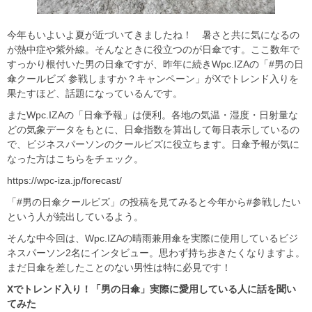
今年もいよいよ夏が近づいてきましたね！ 暑さと共に気になるの
が熱中症や紫外線。そんなときに役立つのが日傘です。ここ数年で
すっかり根付いた男の日傘ですが、昨年に続きWpc.IZAの「#男の日
傘クールビズ 参戦しますか？キャンペーン」がXでトレンド入りを
果たすほど、話題になっているんです。
またWpc.IZAの「日傘予報」は便利。各地の気温・湿度・日射量な
どの気象データをもとに、日傘指数を算出して毎日表示しているの
で、ビジネスパーソンのクールビズに役立ちます。日傘予報が気に
なった方はこちらをチェック。
https://wpc-iza.jp/forecast/
「#男の日傘クールビズ」の投稿を見てみると今年から#参戦したい
という人が続出しているよう。
そんな中今回は、Wpc.IZAの晴雨兼用傘を実際に使用しているビジ
ネスパーソン2名にインタビュー。思わず持ち歩きたくなりますよ。
まだ日傘を差したことのない男性は特に必見です！
Xでトレンド入り！「男の日傘」実際に愛用している人に話を聞い
てみた