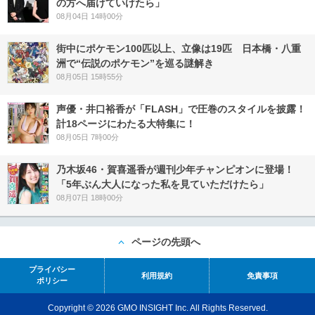
の方へ届けていけたら」
08月04日 14時00分
街中にポケモン100匹以上、立像は19匹 日本橋・八重
洲で“伝説のポケモン”を巡る謎解き
08月05日 15時55分
声優・井口裕香が「FLASH」で圧巻のスタイルを披露！
計18ページにわたる大特集に！
08月05日 7時00分
乃木坂46・賀喜遥香が週刊少年チャンピオンに登場！
「5年ぶん大人になった私を見ていただけたら」
08月07日 18時00分
ページの先頭へ
プライバシー
利用規約
免責事項
ポリシー
Copyright © 2026 GMO INSIGHT Inc. All Rights Reserved.