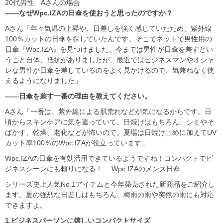
20代男性 Aさんの場合
――なぜWpc.IZAの日傘を使おうと思ったのですか？
Aさん「年々気温の上昇や、日差しを強く感じていたため、紫外線
100％カットの日傘を探していたんです。そこでネットで男性用の
日傘『Wpc.IZA』を見つけました。今までは男性が日傘を差すとい
うこと自体、抵抗がありましたが、最近ではビジネスマンやオシャ
レな男性が日傘を差しているのをよく見かけるので、気兼ねなく使
えるようになりました」
――日傘を差す一番の理由を教えてください。
Aさん「一番は、紫外線による肌荒れなどが気になるからです。日
頃からスキンケアに気を遣っていて、日焼けはもちろん、シミやそ
ばかす、乾燥、老化などが怖いので。夏場は日焼け止めに加えてUV
カット率100％のWpc.IZAが役立っています」
Wpc.IZAの日傘を有効活用できているようですね！コンパクトでビ
ジネスシーンにも頼りになる！ Wpc.IZAのメンズ日傘
シリーズ史上人気No.1アイテムと今年発売された新商品をご紹介し
ます。夏の強烈な日差しはもちろん、梅雨の雨や突然の雨にも対応
できますよ。
1.ビジネスパーソンに嬉しいコンパクトサイズ