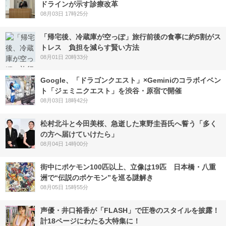
ドラインが示す診療改革
08月03日 17時25分
「帰宅後、冷蔵庫が空っぽ」旅行前後の食事に約5割がス
トレス 負担を減らす賢い方法
08月01日 20時33分
Google、「ドラゴンクエスト」×Geminiのコラボイベン
ト「ジェミニクエスト」を渋谷・原宿で開催
08月03日 18時42分
松村北斗と今田美桜、急逝した東野圭吾氏へ誓う「多く
の方へ届けていけたら」
08月04日 14時00分
街中にポケモン100匹以上、立像は19匹 日本橋・八重
洲で“伝説のポケモン”を巡る謎解き
08月05日 15時55分
声優・井口裕香が「FLASH」で圧巻のスタイルを披露！
計18ページにわたる大特集に！