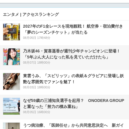
エンタメ | アクセスランキング
2027年のF1全レースを現地観戦！ 航空券・宿泊費付き
「夢のシーズンチケット」が当たる
08月05日 17時48分
乃木坂46・賀喜遥香が週刊少年チャンピオンに登場！
「5年ぶん大人になった私を見ていただけたら」
08月07日 18時00分
東雲うみ、「スピリッツ」の表紙＆グラビアに登場し妖
艶な雰囲気でファンを魅了！
08月03日 18時00分
なぜ59歳の三浦知良選手を起用？ ONODERA GROUP
と重なった「努力の積み重ね」
08月05日 16時00分
うつ病治療、「医師任せ」から共同意思決定へ 新ガイ