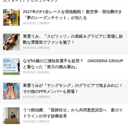
2027年のF1全レースを現地観戦！ 航空券・宿泊費付き
「夢のシーズンチケット」が当たる
08月05日 17時48分
東雲うみ、「スピリッツ」の表紙＆グラビアに登場し妖
艶な雰囲気でファンを魅了！
08月03日 18時00分
なぜ59歳の三浦知良選手を起用？ ONODERA GROUP
と重なった「努力の積み重ね」
08月05日 16時00分
東雲うみが「ヤングキング」のグラビアで泡まみれに！
その他のPPEメンバーも登場！
07月31日 19時00分
うつ病治療、「医師任せ」から共同意思決定へ 新ガイ
ドラインが示す診療改革
08月03日 17時25分