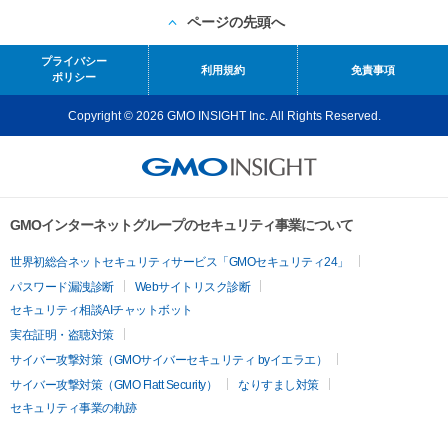
ページの先頭へ
プライバシー
利用規約
免責事項
ポリシー
Copyright © 2026 GMO INSIGHT Inc. All Rights Reserved.
GMOインターネットグループのセキュリティ事業について
世界初総合ネットセキュリティサービス「GMOセキュリティ24」
パスワード漏洩診断
Webサイトリスク診断
セキュリティ相談AIチャットボット
実在証明・盗聴対策
サイバー攻撃対策（GMOサイバーセキュリティ byイエラエ）
サイバー攻撃対策（GMO Flatt Security）
なりすまし対策
セキュリティ事業の軌跡