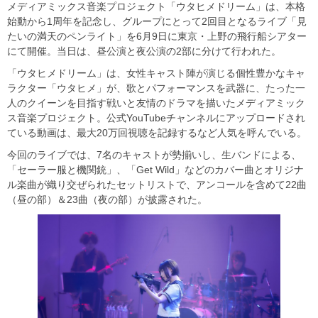
メディアミックス音楽プロジェクト「ウタヒメドリーム」は、本格
始動から1周年を記念し、グループにとって2回目となるライブ「見
たいの満天のペンライト」を6月9日に東京・上野の飛行船シアター
にて開催。当日は、昼公演と夜公演の2部に分けて行われた。
「ウタヒメドリーム」は、女性キャスト陣が演じる個性豊かなキャ
ラクター「ウタヒメ」が、歌とパフォーマンスを武器に、たった一
人のクイーンを目指す戦いと友情のドラマを描いたメディアミック
ス音楽プロジェクト。公式YouTubeチャンネルにアップロードされ
ている動画は、最大20万回視聴を記録するなど人気を呼んでいる。
今回のライブでは、7名のキャストが勢揃いし、生バンドによる、
「セーラー服と機関銃」、「Get Wild」などのカバー曲とオリジナ
ル楽曲が織り交ぜられたセットリストで、アンコールを含めて22曲
（昼の部）＆23曲（夜の部）が披露された。