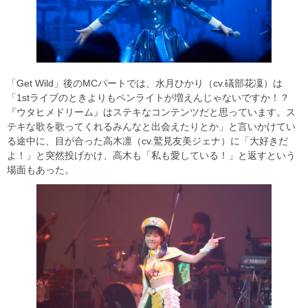
「Get Wild」後のMCパートでは、水月ひかり（cv.礒部花凜）は
「1stライブのときよりもペンライトが増えんじゃないですか！？
『ウタヒメドリーム』はステキなコンテンツだと思っています。ス
テキな歌を歌ってくれるみんなと出会えたりとか」と言いかけてい
る途中に、目が合った高木凛（cv.鷲見友美ジェナ）に「大好きだ
よ！」と突然投げかけ、高木も「私も愛している！」と返すという
場面もあった。