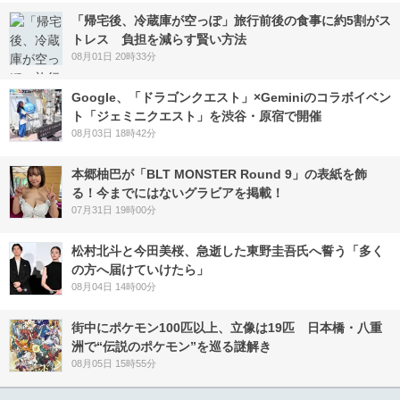
「帰宅後、冷蔵庫が空っぽ」旅行前後の食事に約5割がス
トレス 負担を減らす賢い方法
08月01日 20時33分
Google、「ドラゴンクエスト」×Geminiのコラボイベン
ト「ジェミニクエスト」を渋谷・原宿で開催
08月03日 18時42分
本郷柚巴が「BLT MONSTER Round 9」の表紙を飾
る！今までにはないグラビアを掲載！
07月31日 19時00分
松村北斗と今田美桜、急逝した東野圭吾氏へ誓う「多く
の方へ届けていけたら」
08月04日 14時00分
街中にポケモン100匹以上、立像は19匹 日本橋・八重
洲で“伝説のポケモン”を巡る謎解き
08月05日 15時55分