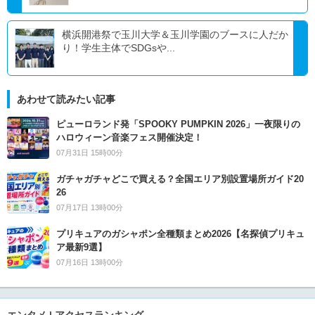
横浜開港祭で玉川大学＆玉川学園のブースに人だか
り！学生主体でSDGsや...
あわせて読みたい記事
ピューロランド発「SPOOKY PUMPKIN 2026」一夜限りの
ハロウィーン音楽フェス開催決定！
07月31日 15時00分
ガチャガチャどこで買える？全国エリア別設置場所ガイド20
26
07月17日 13時00分
プリキュアのガシャポン全種類まとめ2026【名探偵プリキュ
ア最新9選】
07月16日 13時00分
エンタメ | アクセスランキング