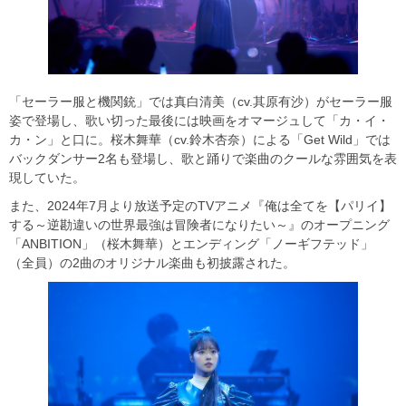
「セーラー服と機関銃」では真白清美（cv.其原有沙）がセーラー服
姿で登場し、歌い切った最後には映画をオマージュして「カ・イ・
カ・ン」と口に。桜木舞華（cv.鈴木杏奈）による「Get Wild」では
バックダンサー2名も登場し、歌と踊りで楽曲のクールな雰囲気を表
現していた。
また、2024年7月より放送予定のTVアニメ『俺は全てを【パリイ】
する～逆勘違いの世界最強は冒険者になりたい～』のオープニング
「ANBITION」（桜木舞華）とエンディング「ノーギフテッド」
（全員）の2曲のオリジナル楽曲も初披露された。